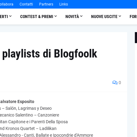
ollabora
Contatti
Partners
Links
ERTI
CONTEST & PREMI
NOVITÀ
NUOVE USCITE
FOR
 playlists di Blogfoolk
0
alvatore Esposito
 – Salón, Lagrimas y Deseo
ecanico Salentino – Canzoniere
tan Capitone e i Parenti Della Sposa
and Kronos Quartet – Ladilikan
Alessandro - Canti, Ballate e Ipocondrie d'Ammore