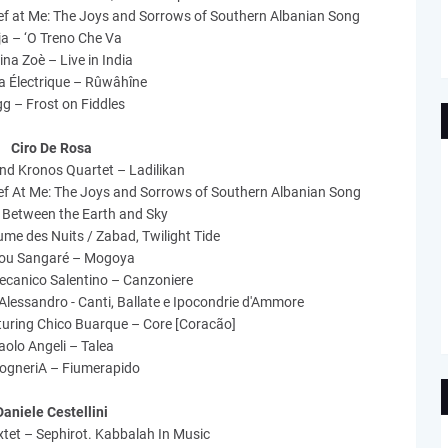
ef at Me: The Joys and Sorrows of Southern Albanian Song
ja – ‘O Treno Che Va
ina Zoè – Live in India
ya Électrique – Rûwâhîne
gg – Frost on Fiddles
Ciro De Rosa
and Kronos Quartet – Ladilikan
ef At Me: The Joys and Sorrows of Southern Albanian Song
Between the Earth and Sky
ume des Nuits / Zabad, Twilight Tide
u Sangaré – Mogoya
ecanico Salentino – Canzoniere
Alessandro - Canti, Ballate e Ipocondrie d'Ammore
aturing Chico Buarque – Core [Coracão]
aolo Angeli – Talea
gneriA – Fiumerapido
Daniele Cestellini
xtet – Sephirot. Kabbalah In Music