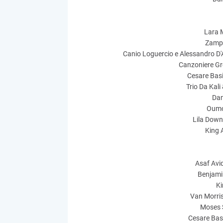
Lara M
Zampo
Canio Loguercio e Alessandro D'
Canzoniere Gr
Cesare Basi
Trio Da Kali
Dan
Oumo
Lila Down
King 
Asaf Avi
Benjamin
Ki
Van Morris
Moses 
Cesare Basi