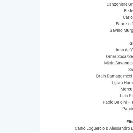
Canzoniere Gr
Feder
Carlo 
Fabrizio
Gavino Murgi
G
Inna de Y
Omar Sosa/Sec
Mista Savona p
Sa
Brain Damage meets 
Tigran Ham
Marcus
Lula P
Paolo Baldini – 
Patoi
Eli
Canio Loguercio & Alessandro D