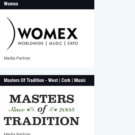
Womex
Media Partner
Masters Of Tradition - West | Cork | Music
Media Partner