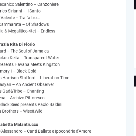
ecanico Salentino – Canzoniere
ico Sirianni – Il Santo
Valente – Tra l'altro....
 Cammarata – Of Shadows
a & Megalitico 4tet – Endless
razia Rita Di Florio
ard – The Soul of Jamaica
kou Keita – Transparent Water
resents Havana Meets Kingston
mory I – Black Gold
Harrison Stafford – Liberation Time
asyan – An Ancient Observer
 Gad&Tribe – Chanting
ena – Archivo Pittoresco
Black Seed presents Paolo Baldini
s Brothers – Wise&Wild
sabetta Malantrucco
’Alessandro – Canti Ballate e Ipocondrie d'Amore