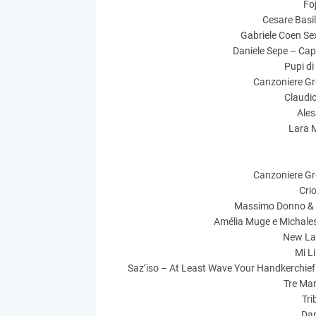
Fo
Cesare Basil
Gabriele Coen Se
Daniele Sepe – Capi
Pupi di
Canzoniere Gr
Claudio
Ales
Lara M
Canzoniere Gr
Crio
Massimo Donno & L
Amélia Muge e Michale
New La
Mi L
Saz’iso – At Least Wave Your Handkerchie
Tre Mar
Tri
Da