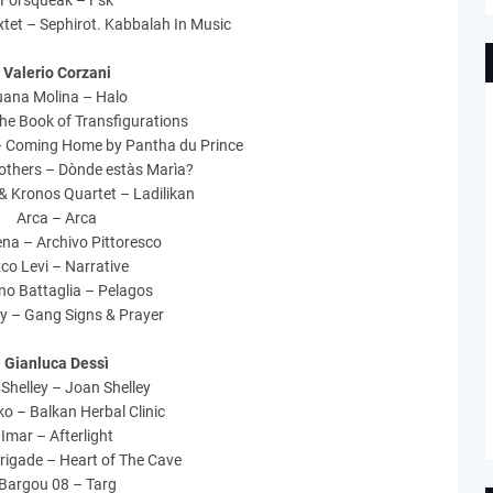
Forsqueak – Fsk
xtet – Sephirot. Kabbalah In Music
Valerio Corzani
uana Molina – Halo
he Book of Transfigurations
– Coming Home by Pantha du Prince
others – Dònde estàs Marìa?
 & Kronos Quartet – Ladilikan
Arca – Arca
ena – Archivo Pittoresco
co Levi – Narrative
no Battaglia – Pelagos
y – Gang Signs & Prayer
Gianluca Dessì
Shelley – Joan Shelley
ko – Balkan Herbal Clinic
Imar – Afterlight
igade – Heart of The Cave
Bargou 08 – Targ