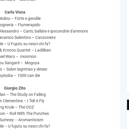
Carla Visca
olino – Fòrte e gendìle
gneria – Fiumerapido
Alessandro – Canti, ballate e ipocondrie d'ammore
ecanico Salentino – Canzoniere
le – U Fujutu su nesci chi fa?
 & Kronos Quartet – Ladilikan
iel Waro – monmon
u Sangarè – Mogoya
s – Salon lagrimas y deseo
Ayisoba – 1000 can die
Giorgio Zito
dan – The Study on Falling
 Clementine – I Tell A Fly
ng Krule – The OOZ
on – Roll With The Punches
Sumney – Aromanticism
le – U fujutu su nesci chi fa?