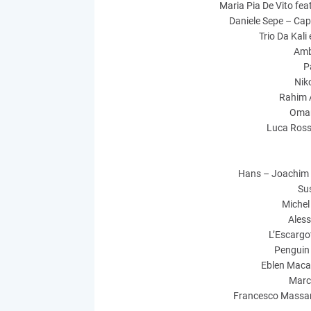
Maria Pia De Vito fe
Daniele Sepe – Capi
Trio Da Kali 
Ambr
P
Niko
Rahim A
Omar
Luca Rossi
Hans – Joachim 
Su
Michel
Aless
L’Escargot
Penguin 
Eblen Macar
Marc
Francesco Massaro