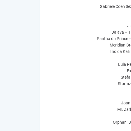
Gabriele Coen Se
J
Dàlava – T
Pantha du Prince 
Meridian Br
Trio da Kali
Lula P
Ex
Stefa
Stormz
Joan 
Mr. Zar
Orphan Br