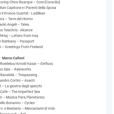
aturing Chico Buarque – Core [Coracão]
tan Capitone e i Parenti della Sposa
e il Kronos Quartet - Ladilikan
a – Terre del ritorno
aolo Angeli – Talea
s Tsiachris - Alcance
lHaj – Letters from Iraq
 Rahbany – Passport
 – Greetings From Fireland
Marco Calloni
Roedelus/Arnold Kasar – Einfluss
so Sáiz – Rainworks
 Banabila – Trespassing
andro Cortini – Avanti
 – La giostra degli specchi
Cafe – The Imperfect Sea
i – Música Para Planetarios
ello Bonanno – Cycles
 e Bestiario – Meccanismi di Volo