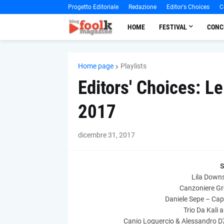
Progetto Editoriale
Redazione
Editor's Choices
C
HOME
FESTIVAL
CONC
Home page
Playlists
Editors' Choices: Le
2017
dicembre 31, 2017
S
Lila Downs
Canzoniere Gr
Daniele Sepe – Capi
Trio Da Kali 
Canio Loguercio & Alessandro D'