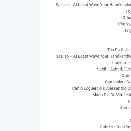
Saz’iso – At Least Wave Your Handkerchi
Fo
Offic
Ifriqiy
Fri
Trio Da Kali 
Saz’iso – At Least Wave Your Handkerchi
Lankum – 
Sabîl – Zabad, l’Éc
Oumo
Canzoniere Gr
Canio Loguercio & Alessandro D'
Maria Pia De Vito fe
P
Zampo
Gabriele Coen Se