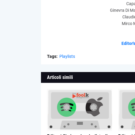
Capa
Ginevra Di M
Claudio
Mirco 
Editor'
Tags:
Playlists
Articoli simili