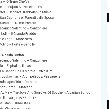
ja – 'O Treno Che Va
e – U Fujutu Su Nesci Chi Fa?
xtet – Sephirot. Kabbalah In Music
tan Capitone e i Parenti della Sposa
 Surfaro – Nemo Profeta
ecanico Salentino – Canzoniere
 Lolli – Il Grande Freddo
sio Lega – Mare Nero
olino – Fòrte e Gendìle
Alessio Surian
ecanico Salentino – Canzoniere
lo – Espiral da ilusao
a Banda De Lu Mbroia – Viva Il Re!
s Loukovikas – Archipelagos/Passagens
ndscapes Trio – Rumors
inda Dama – Matesha
f At Me – The Joys And Sorrows Of Southern Albanian Songs
telli – 40 gir 1977 - 2017
balistas – Tribalistas
niel Waro – Monmon