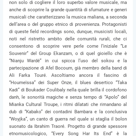
non solo di cogliere il loro superbo valore musicale, ma
anche di scoprire la grande quantità di sfumature e generi
musicali che caratterizzano la musica maliana, a seconda
dell’area o del gruppo etnico di provenienza. Protagonisti
di queste field recordings sono, dunque, musicisti locali,
noti nel ristretto ambito delle comunità rurali, che ci
consentono di scoprire vere perle come l’iniziale “Le
Souvenir” del Group Ekanzam, o di quel gioiello che è
“Nianju Wardé” in cui spicca l’uso del sokou e la
partecipazione di Afel Bocoum, già membro della band di
Ali Farka Touré. Ascoltiamo ancora il fascino di
“Houmeïssa” dei Super Onze, il blues desertico “Taka
Kadi” di Boukader Coulibaly nella quale brilla il cordofono
danh, le sonorità magiche e senza tempo di “Apolo” del
Mianka Cultural Troupe, i ritmi dilatati che rimandano al
dub di “Kabako” dei contadini Bambara e la conclusiva
“Woyjka”, un canto di guerra nel quale si staglia il bolon
suonato da Ibrahim Traoré. Progetto di grande spessore
etnomusicologico, “Every Song Har Its End” è la