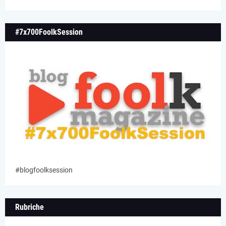
#7x700FoolkSession
#blogfoolksession
Rubriche