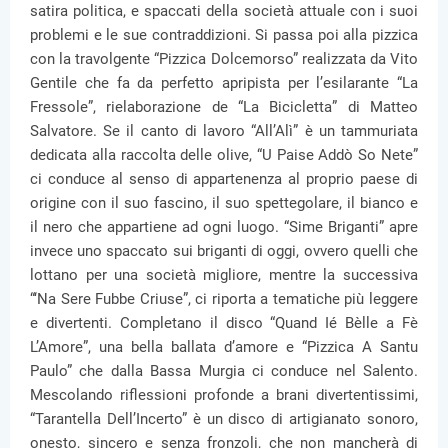
satira politica, e spaccati della società attuale con i suoi
problemi e le sue contraddizioni. Si passa poi alla pizzica
con la travolgente “Pizzica Dolcemorso” realizzata da Vito
Gentile che fa da perfetto apripista per l’esilarante “La
Fressole”, rielaborazione de “La Bicicletta” di Matteo
Salvatore. Se il canto di lavoro “All’Alì” è un tammuriata
dedicata alla raccolta delle olive, “U Paise Addò So Nete”
ci conduce al senso di appartenenza al proprio paese di
origine con il suo fascino, il suo spettegolare, il bianco e
il nero che appartiene ad ogni luogo. “Sime Briganti” apre
invece uno spaccato sui briganti di oggi, ovvero quelli che
lottano per una società migliore, mentre la successiva
“‘Na Sere Fubbe Criuse”, ci riporta a tematiche più leggere
e divertenti. Completano il disco “Quand Ié Bèlle a Fè
L’Amore”, una bella ballata d’amore e “Pizzica A Santu
Paulo” che dalla Bassa Murgia ci conduce nel Salento.
Mescolando riflessioni profonde a brani divertentissimi,
“Tarantella Dell’Incerto” è un disco di artigianato sonoro,
onesto, sincero e senza fronzoli, che non mancherà di