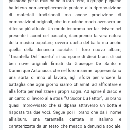
passione per la musica della loro terra, il gruppo pugliese
ha inteso non semplicemente puntare alla riproposizione
di materiali tradizionali ma anche produzione di
composizioni originali, che in qualche modo avessero un
riflesso più attuale. Un modo insomma per far rivivere nel
presente i suoni del passato, riscoprendo la vera natura
della musica popolare, ovvero quella del ballo ma anche
quella della denuncia sociale. Il loro nuovo album,
“Tarantella Dell’Incerto” si compone di dieci brani, di cui
ben nove originali firmati da Giuseppe De Santo e
Dominique Antonucci, che nel loro insieme rappresentano
una sorta di inno al lavoro, agli sforzi per vincere la
battaglia che ogni giorno siamo chiamati ad affrontare e
alla lotta per realizzare i propri sogni. Ad aprire il disco è
un canto di lavoro alla stisa “‘U Sudor Du Fattor”, un brano
quasi improvvisato che si dipana attraverso un botta e
risposta tra due voci. Segue poi il brano che da il nome
all’album, una tarantella cantata in italiano e
caratterizzata da un testo che mescola denuncia sociale,