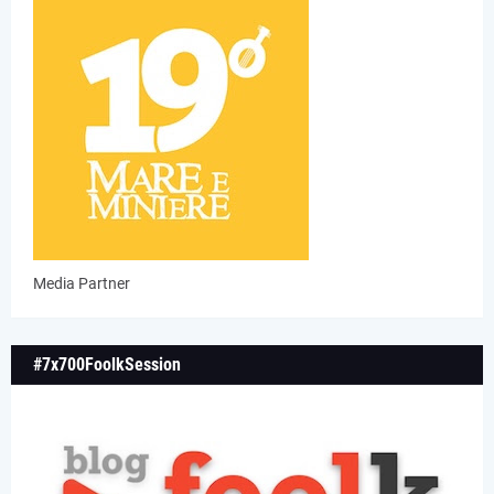
Media Partner
#7x700FoolkSession