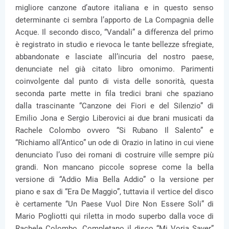
migliore canzone d’autore italiana e in questo senso
determinante ci sembra l’apporto de La Compagnia delle
Acque. Il secondo disco, “Vandali” a differenza del primo
è registrato in studio e rievoca le tante bellezze sfregiate,
abbandonate e lasciate all’incuria del nostro paese,
denunciate nel già citato libro omonimo. Parimenti
coinvolgente dal punto di vista delle sonorità, questa
seconda parte mette in fila tredici brani che spaziano
dalla trascinante “Canzone dei Fiori e del Silenzio” di
Emilio Jona e Sergio Liberovici ai due brani musicati da
Rachele Colombo ovvero “Si Rubano Il Salento” e
“Richiamo all’Antico” un ode di Orazio in latino in cui viene
denunciato l’uso dei romani di costruire ville sempre più
grandi. Non mancano piccole soprese come la bella
versione di “Addio Mia Bella Addio” o la versione per
piano e sax di “Era De Maggio”, tuttavia il vertice del disco
è certamente “Un Paese Vuol Dire Non Essere Soli” di
Mario Pogliotti qui riletta in modo superbo dalla voce di
Rachele Colombo. Completano il disco “Mi Voria Saver”