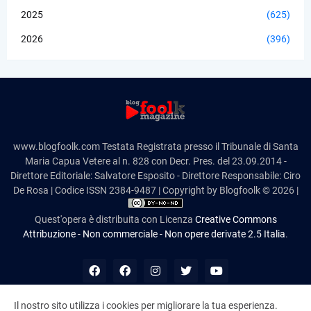
2025
(625)
2026
(396)
www.blogfoolk.com Testata Registrata presso il Tribunale di Santa
Maria Capua Vetere al n. 828 con Decr. Pres. del 23.09.2014 -
Direttore Editoriale: Salvatore Esposito - Direttore Responsabile: Ciro
De Rosa | Codice ISSN 2384-9487 | Copyright by Blogfoolk © 2026 |
Quest'opera è distribuita con Licenza
Creative Commons
Attribuzione - Non commerciale - Non opere derivate 2.5 Italia
.
Il nostro sito utilizza i cookies per migliorare la tua esperienza.