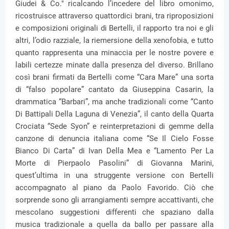
Giudei & Co." ricalcando l’incedere del libro omonimo,
ricostruisce attraverso quattordici brani, tra riproposizioni
e composizioni originali di Bertelli, il rapporto tra noi e gli
altri, l’odio razziale, la riemersione della xenofobia, e tutto
quanto rappresenta una minaccia per le nostre povere e
labili certezze minate dalla presenza del diverso. Brillano
così brani firmati da Bertelli come “Cara Mare” una sorta
di “falso popolare” cantato da Giuseppina Casarin, la
drammatica “Barbari”, ma anche tradizionali come “Canto
Di Battipali Della Laguna di Venezia”, il canto della Quarta
Crociata “Sede Syon” e reinterpretazioni di gemme della
canzone di denuncia italiana come “Se Il Cielo Fosse
Bianco Di Carta” di Ivan Della Mea e “Lamento Per La
Morte di Pierpaolo Pasolini” di Giovanna Marini,
quest’ultima in una struggente versione con Bertelli
accompagnato al piano da Paolo Favorido. Ciò che
sorprende sono gli arrangiamenti sempre accattivanti, che
mescolano suggestioni differenti che spaziano dalla
musica tradizionale a quella da ballo per passare alla