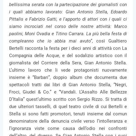
bellissima serata con la partecipazione dei giornalisti con
i quali abbiamo lavorato: Gian Antonio Stella, Edoardo
Pittalis e Fabrizio Gatti, e l'apporto di attori con i quali ci
siamo incrociati nel corso delle nostre attività: Marco
paolini, Moni Ovadia e Titino Carrara. La più bella festa di
compleanno che io abbia mai avuto”
, così Gualtiero
Bertelli racconta la festa per i dieci anni di attività con La
Compagnia delle Acque, e del sodalizio artistico con il
giornalista del Corriere della Sera, Gian Antonio Stella.
L’ultimo lavoro che li vede protagonisti nuovamente
insieme è “Barbari”, doppio album che documenta due
spettacoli tratti dai libri di Gian Antonio Stella, “Negri,
Froci, Giudei & Co.” e “Vandali. L’Assalto Alle Bellezze
D’Italia” quest’ultimo scritto con Sergio Rizzo. Si tratta di
due ulteriori tasselli, di quel teatro civile di cui Bertelli e
Stella si sono fatti promotori, tenuti insieme dal comun
denominatore della denuncia civile verso l’intolleranza e
l’ignoranza viste come causa dell’odio nei confronti
dell’altro, del diverso. Se Gian Antonio Stella con i suoi