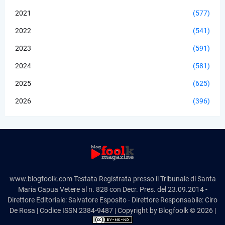
2021
(577)
2022
(541)
2023
(591)
2024
(581)
2025
(625)
2026
(396)
www.blogfoolk.com Testata Registrata presso il Tribunale di Santa
Maria Capua Vetere al n. 828 con Decr. Pres. del 23.09.2014 -
Direttore Editoriale: Salvatore Esposito - Direttore Responsabile: Ciro
De Rosa | Codice ISSN 2384-9487 | Copyright by Blogfoolk © 2026 |