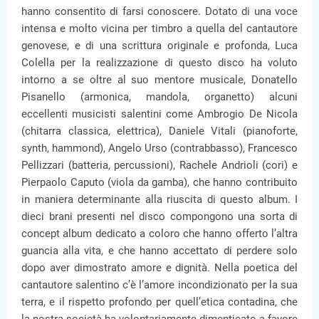
hanno consentito di farsi conoscere. Dotato di una voce
intensa e molto vicina per timbro a quella del cantautore
genovese, e di una scrittura originale e profonda, Luca
Colella per la realizzazione di questo disco ha voluto
intorno a se oltre al suo mentore musicale, Donatello
Pisanello (armonica, mandola, organetto) alcuni
eccellenti musicisti salentini come Ambrogio De Nicola
(chitarra classica, elettrica), Daniele Vitali (pianoforte,
synth, hammond), Angelo Urso (contrabbasso), Francesco
Pellizzari (batteria, percussioni), Rachele Andrioli (cori) e
Pierpaolo Caputo (viola da gamba), che hanno contribuito
in maniera determinante alla riuscita di questo album. I
dieci brani presenti nel disco compongono una sorta di
concept album dedicato a coloro che hanno offerto l’altra
guancia alla vita, e che hanno accettato di perdere solo
dopo aver dimostrato amore e dignità. Nella poetica del
cantautore salentino c’è l’amore incondizionato per la sua
terra, e il rispetto profondo per quell’etica contadina, che