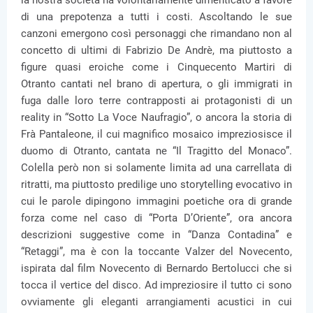
la nostra società ha volontariamente dimenticato a favore
di una prepotenza a tutti i costi. Ascoltando le sue
canzoni emergono così personaggi che rimandano non al
concetto di ultimi di Fabrizio De Andrè, ma piuttosto a
figure quasi eroiche come i Cinquecento Martiri di
Otranto cantati nel brano di apertura, o gli immigrati in
fuga dalle loro terre contrapposti ai protagonisti di un
reality in “Sotto La Voce Naufragio”, o ancora la storia di
Frà Pantaleone, il cui magnifico mosaico impreziosisce il
duomo di Otranto, cantata ne “Il Tragitto del Monaco”.
Colella però non si solamente limita ad una carrellata di
ritratti, ma piuttosto predilige uno storytelling evocativo in
cui le parole dipingono immagini poetiche ora di grande
forza come nel caso di “Porta D’Oriente”, ora ancora
descrizioni suggestive come in “Danza Contadina” e
“Retaggi”, ma è con la toccante Valzer del Novecento,
ispirata dal film Novecento di Bernardo Bertolucci che si
tocca il vertice del disco. Ad impreziosire il tutto ci sono
ovviamente gli eleganti arrangiamenti acustici in cui