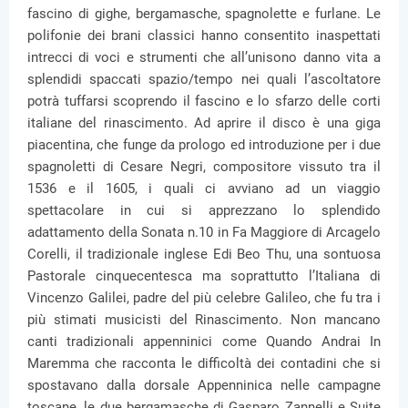
fascino di gighe, bergamasche, spagnolette e furlane. Le
polifonie dei brani classici hanno consentito inaspettati
intrecci di voci e strumenti che all’unisono danno vita a
splendidi spaccati spazio/tempo nei quali l’ascoltatore
potrà tuffarsi scoprendo il fascino e lo sfarzo delle corti
italiane del rinascimento. Ad aprire il disco è una giga
piacentina, che funge da prologo ed introduzione per i due
spagnoletti di Cesare Negri, compositore vissuto tra il
1536 e il 1605, i quali ci avviano ad un viaggio
spettacolare in cui si apprezzano lo splendido
adattamento della Sonata n.10 in Fa Maggiore di Arcagelo
Corelli, il tradizionale inglese Edi Beo Thu, una sontuosa
Pastorale cinquecentesca ma soprattutto l’Italiana di
Vincenzo Galilei, padre del più celebre Galileo, che fu tra i
più stimati musicisti del Rinascimento. Non mancano
canti tradizionali appenninici come Quando Andrai In
Maremma che racconta le difficoltà dei contadini che si
spostavano dalla dorsale Appenninica nelle campagne
toscane, le due bergamasche di Gasparo Zannelli e Suite