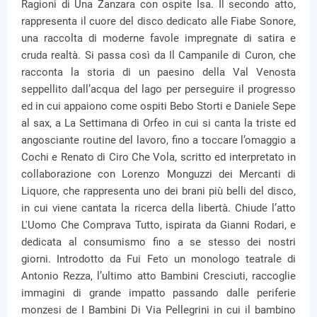
Ragioni di Una Zanzara con ospite Isa. Il secondo atto,
rappresenta il cuore del disco dedicato alle Fiabe Sonore,
una raccolta di moderne favole impregnate di satira e
cruda realtà. Si passa così da Il Campanile di Curon, che
racconta la storia di un paesino della Val Venosta
seppellito dall’acqua del lago per perseguire il progresso
ed in cui appaiono come ospiti Bebo Storti e Daniele Sepe
al sax, a La Settimana di Orfeo in cui si canta la triste ed
angosciante routine del lavoro, fino a toccare l’omaggio a
Cochi e Renato di Ciro Che Vola, scritto ed interpretato in
collaborazione con Lorenzo Monguzzi dei Mercanti di
Liquore, che rappresenta uno dei brani più belli del disco,
in cui viene cantata la ricerca della libertà. Chiude l’atto
L'Uomo Che Comprava Tutto, ispirata da Gianni Rodari, e
dedicata al consumismo fino a se stesso dei nostri
giorni. Introdotto da Fui Feto un monologo teatrale di
Antonio Rezza, l’ultimo atto Bambini Cresciuti, raccoglie
immagini di grande impatto passando dalle periferie
monzesi de I Bambini Di Via Pellegrini in cui il bambino