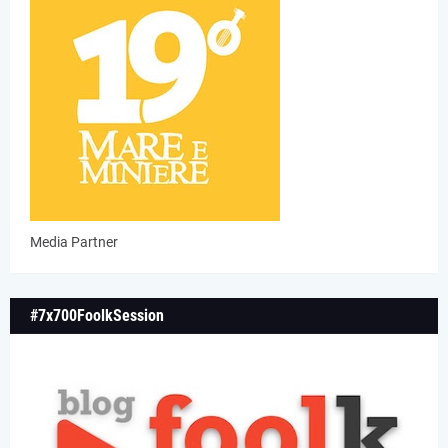
Media Partner
#7x700FoolkSession