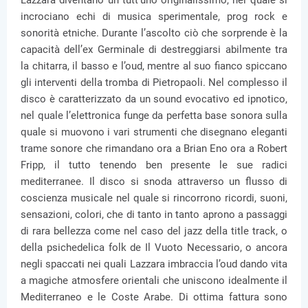
Lazzara diventano un tutt’uno originalissimo, nel quale si
incrociano echi di musica sperimentale, prog rock e
sonorità etniche. Durante l’ascolto ciò che sorprende è la
capacità dell’ex Germinale di destreggiarsi abilmente tra
la chitarra, il basso e l’oud, mentre al suo fianco spiccano
gli interventi della tromba di Pietropaoli. Nel complesso il
disco è caratterizzato da un sound evocativo ed ipnotico,
nel quale l’elettronica funge da perfetta base sonora sulla
quale si muovono i vari strumenti che disegnano eleganti
trame sonore che rimandano ora a Brian Eno ora a Robert
Fripp, il tutto tenendo ben presente le sue radici
mediterranee. Il disco si snoda attraverso un flusso di
coscienza musicale nel quale si rincorrono ricordi, suoni,
sensazioni, colori, che di tanto in tanto aprono a passaggi
di rara bellezza come nel caso del jazz della title track, o
della psichedelica folk de Il Vuoto Necessario, o ancora
negli spaccati nei quali Lazzara imbraccia l’oud dando vita
a magiche atmosfere orientali che uniscono idealmente il
Mediterraneo e le Coste Arabe. Di ottima fattura sono