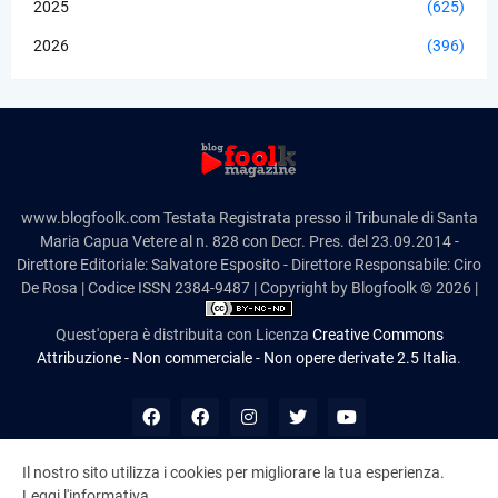
2025
(625)
2026
(396)
www.blogfoolk.com Testata Registrata presso il Tribunale di Santa
Maria Capua Vetere al n. 828 con Decr. Pres. del 23.09.2014 -
Direttore Editoriale: Salvatore Esposito - Direttore Responsabile: Ciro
De Rosa | Codice ISSN 2384-9487 | Copyright by Blogfoolk © 2026 |
Quest'opera è distribuita con Licenza
Creative Commons
Attribuzione - Non commerciale - Non opere derivate 2.5 Italia
.
Il nostro sito utilizza i cookies per migliorare la tua esperienza.
Leggi l'informativa