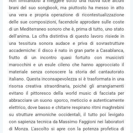
non limitandosi a rileggere sotto una nuova luce alcuni
brani del suo songbook, ma piuttosto ha messo in atto
una vera e propria operazione di ricontestualizzazione
delle sue composizioni, facendole approdare sulle coste
di un Mediterraneo sonoro che è, prima di tutto, uno stato
dell'anima. La cifra distintiva di questo lavoro risiede in
una tessitura sonora audace e priva di sovrastrutture
accademiche: il disco è nato in gran parte a Casablanca,
frutto di un incontro quasi fortuito con musicisti
marocchini e un esule cileno che hanno approcciato il
materiale senza conoscere la storia del cantautorato
italiano. Questa inconsapevolezza si è trasformata in una
risorsa creativa straordinaria, poiché gli arrangiamenti
evitano il pittoresco della world music di facciata per
abbracciare un suono sporco, meticcio e autenticamente
elettrico, dove basso e chitarre respirano ritmi maghrebini
su strutture armoniche occidentali, il tutto poi levigato
con sapienza tecnica da Massimo Faggioni nei laboratori
di Monza. L'ascolto si apre con la potenza profetica di