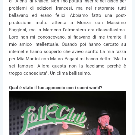
di "Aïcha" di Khaled. Non l'ho potuta inserire nel disco per
problemi di edizioni francesi, ma nel ristorante tutti
ballavano ed erano felici. Abbiamo fatto una post-
produzione molto attenta a Monza con Massimo
Faggioni, ma in Marocco l'atmosfera era rilassatissima.
Loro non mi conoscevano, si fidavano di me tramite il
mio amico intellettuale. Quando poi hanno cercato su
internet e hanno scoperto che avevo scritto La mia razza
per Mia Martini con Mauro Pagani mi hanno detto: "Ma tu
sei famoso! Allora questa non la facciamo perché è
troppo conosciuta". Un clima bellissimo.
Qual è stato il tuo approccio con i suoni world?