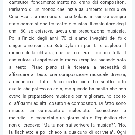
cantautori fondamentalmente no, erano dei compositori.
Parliamo di un mondo che inizia da Umberto Bindi o da
Gino Paoli, le memorie di una Milano in cui c'è sempre
stata commistione tra teatro e musica. Il cantautore degli
anni '60, se esisteva, aveva una preparazione musicale.
Poi all'inizio degli anni '70 ci siamo invaghiti dei folk
singer americani, da Bob Dylan in poi. Lì è esploso il
mondo della chitarra, che per noi era il mondo folk. Il
cantautore si esprimeva in modo semplice badando solo
al testo. Piano piano si è ricreata la necessità di
affiancare al testo una composizione musicale diversa,
arricchendo il tutto. A un certo punto ho scritto tutto
quello che potevo da solo, ma quando ho capito che non
avevo la preparazione musicale per migliorare, ho scelto
di affidarmi ad altri coautori e compositori. Di fatto sono
rimasto un compositore melodista: fischiettavo le
melodie. Lo raccontai a un giornalista di Repubblica che
non ci credeva: "Ma tu non sai scrivere la musica?". "No,
la fischietto e poi chiedo a qualcuno di scriverla". Ogni