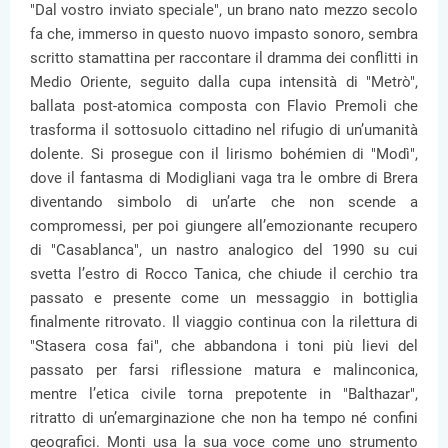
"Dal vostro inviato speciale", un brano nato mezzo secolo
fa che, immerso in questo nuovo impasto sonoro, sembra
scritto stamattina per raccontare il dramma dei conflitti in
Medio Oriente, seguito dalla cupa intensità di "Metrò",
ballata post-atomica composta con Flavio Premoli che
trasforma il sottosuolo cittadino nel rifugio di un’umanità
dolente. Si prosegue con il lirismo bohémien di "Modì",
dove il fantasma di Modigliani vaga tra le ombre di Brera
diventando simbolo di un’arte che non scende a
compromessi, per poi giungere all’emozionante recupero
di "Casablanca", un nastro analogico del 1990 su cui
svetta l’estro di Rocco Tanica, che chiude il cerchio tra
passato e presente come un messaggio in bottiglia
finalmente ritrovato. Il viaggio continua con la rilettura di
"Stasera cosa fai", che abbandona i toni più lievi del
passato per farsi riflessione matura e malinconica,
mentre l’etica civile torna prepotente in "Balthazar",
ritratto di un’emarginazione che non ha tempo né confini
geografici. Monti usa la sua voce come uno strumento