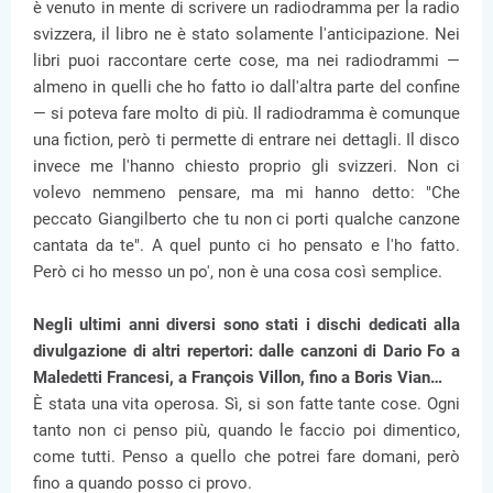
è venuto in mente di scrivere un radiodramma per la radio
svizzera, il libro ne è stato solamente l'anticipazione. Nei
libri puoi raccontare certe cose, ma nei radiodrammi —
almeno in quelli che ho fatto io dall'altra parte del confine
— si poteva fare molto di più. Il radiodramma è comunque
una fiction, però ti permette di entrare nei dettagli. Il disco
invece me l'hanno chiesto proprio gli svizzeri. Non ci
volevo nemmeno pensare, ma mi hanno detto: "Che
peccato Giangilberto che tu non ci porti qualche canzone
cantata da te". A quel punto ci ho pensato e l'ho fatto.
Però ci ho messo un po', non è una cosa così semplice.
Negli ultimi anni diversi sono stati i dischi dedicati alla
divulgazione di altri repertori: dalle canzoni di Dario Fo a
Maledetti Francesi, a François Villon, fino a Boris Vian…
È stata una vita operosa. Sì, si son fatte tante cose. Ogni
tanto non ci penso più, quando le faccio poi dimentico,
come tutti. Penso a quello che potrei fare domani, però
fino a quando posso ci provo.