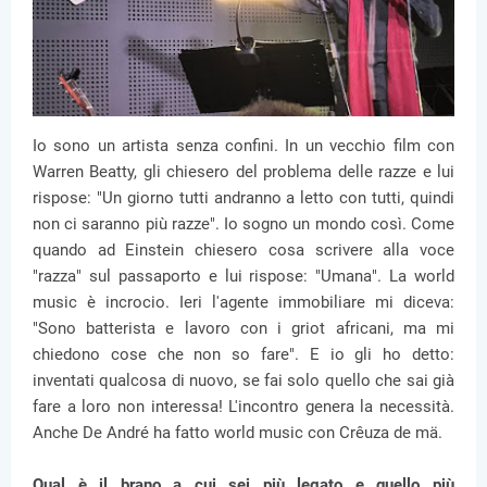
Io sono un artista senza confini. In un vecchio film con
Warren Beatty, gli chiesero del problema delle razze e lui
rispose: "Un giorno tutti andranno a letto con tutti, quindi
non ci saranno più razze". Io sogno un mondo così. Come
quando ad Einstein chiesero cosa scrivere alla voce
"razza" sul passaporto e lui rispose: "Umana". La world
music è incrocio. Ieri l'agente immobiliare mi diceva:
"Sono batterista e lavoro con i griot africani, ma mi
chiedono cose che non so fare". E io gli ho detto:
inventati qualcosa di nuovo, se fai solo quello che sai già
fare a loro non interessa! L'incontro genera la necessità.
Anche De André ha fatto world music con Crêuza de mä.
Qual è il brano a cui sei più legato e quello più