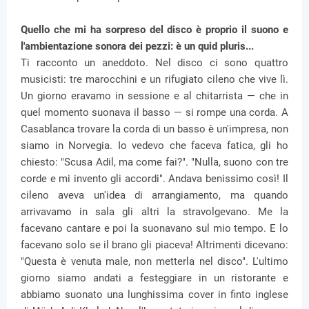
Quello che mi ha sorpreso del disco è proprio il suono e
l'ambientazione sonora dei pezzi: è un quid pluris...
Ti racconto un aneddoto. Nel disco ci sono quattro
musicisti: tre marocchini e un rifugiato cileno che vive lì.
Un giorno eravamo in sessione e al chitarrista — che in
quel momento suonava il basso — si rompe una corda. A
Casablanca trovare la corda di un basso è un'impresa, non
siamo in Norvegia. Io vedevo che faceva fatica, gli ho
chiesto: "Scusa Adil, ma come fai?". "Nulla, suono con tre
corde e mi invento gli accordi". Andava benissimo così! Il
cileno aveva un'idea di arrangiamento, ma quando
arrivavamo in sala gli altri la stravolgevano. Me la
facevano cantare e poi la suonavano sul mio tempo. E lo
facevano solo se il brano gli piaceva! Altrimenti dicevano:
"Questa è venuta male, non metterla nel disco". L'ultimo
giorno siamo andati a festeggiare in un ristorante e
abbiamo suonato una lunghissima cover in finto inglese