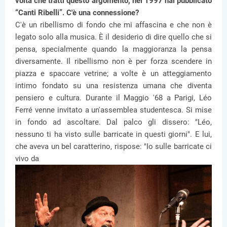
volta che tratti questo argomento, nel 1997 hai pubblicato
“Canti Ribelli”. C'è una connessione?
C'è un ribellismo di fondo che mi affascina e che non è
legato solo alla musica. È il desiderio di dire quello che si
pensa, specialmente quando la maggioranza la pensa
diversamente. Il ribellismo non è per forza scendere in
piazza e spaccare vetrine; a volte è un atteggiamento
intimo fondato su una resistenza umana che diventa
pensiero e cultura. Durante il Maggio '68 a Parigi, Léo
Ferré venne invitato a un'assemblea studentesca. Si mise
in fondo ad ascoltare. Dal palco gli dissero: "Léo,
nessuno ti ha visto sulle barricate in questi giorni". E lui,
che aveva un bel caratterino, rispose: "Io sulle barricate ci
vivo da