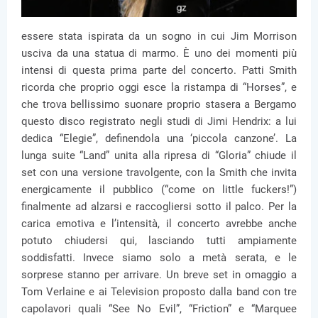
essere stata ispirata da un sogno in cui Jim Morrison
usciva da una statua di marmo. È uno dei momenti più
intensi di questa prima parte del concerto. Patti Smith
ricorda che proprio oggi esce la ristampa di “Horses”, e
che trova bellissimo suonare proprio stasera a Bergamo
questo disco registrato negli studi di Jimi Hendrix: a lui
dedica “Elegie”, definendola una ‘piccola canzone’. La
lunga suite “Land” unita alla ripresa di “Gloria” chiude il
set con una versione travolgente, con la Smith che invita
energicamente il pubblico (“come on little fuckers!”)
finalmente ad alzarsi e raccogliersi sotto il palco. Per la
carica emotiva e l’intensità, il concerto avrebbe anche
potuto chiudersi qui, lasciando tutti ampiamente
soddisfatti. Invece siamo solo a metà serata, e le
sorprese stanno per arrivare. Un breve set in omaggio a
Tom Verlaine e ai Television proposto dalla band con tre
capolavori quali “See No Evil”, “Friction” e “Marquee