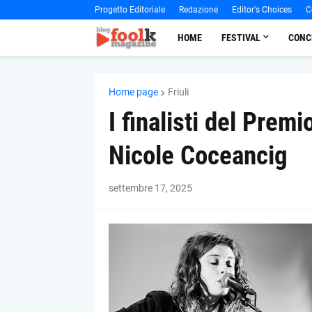
Progetto Editoriale
Redazione
Editor's Choices
C
HOME
FESTIVAL
CONC
Home page
Friuli
I finalisti del Prem
Nicole Coceancig
settembre 17, 2025