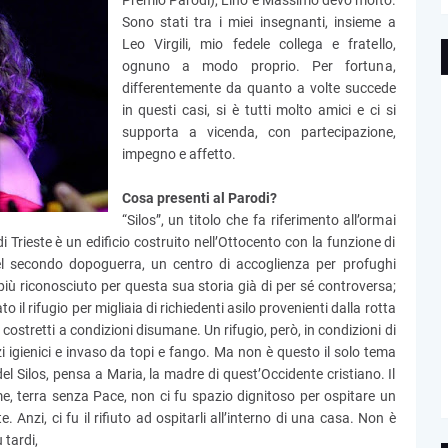
Premio Parodi), Lino e Massimo devo molto.
Sono stati tra i miei insegnanti, insieme a
Leo Virgili, mio fedele collega e fratello,
ognuno a modo proprio. Per fortuna,
differentemente da quanto a volte succede
in questi casi, si è tutti molto amici e ci si
supporta a vicenda, con partecipazione,
impegno e affetto.
Cosa presenti al Parodi?
“Silos”, un titolo che fa riferimento all’ormai
di Trieste è un edificio costruito nell’Ottocento con la funzione di
nel secondo dopoguerra, un centro di accoglienza per profughi
più riconosciuto per questa sua storia già di per sé controversa;
il rifugio per migliaia di richiedenti asilo provenienti dalla rotta
costretti a condizioni disumane. Un rifugio, però, in condizioni di
i igienici e invaso da topi e fango. Ma non è questo il solo tema
 Silos, pensa a Maria, la madre di quest’Occidente cristiano. Il
 terra senza Pace, non ci fu spazio dignitoso per ospitare un
nzi, ci fu il rifiuto ad ospitarli all’interno di una casa. Non è
 tardi,