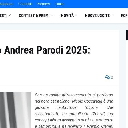
ollabora
Contatti
Partners
Links
ERTI
CONTEST & PREMI
NOVITÀ
NUOVE USCITE
FOR
io Andrea Parodi 2025:
0
Con un rapido attraversamento ci portiamo
nel nord-est italiano. Nicole Coceancig è una
giovane cantautrice friulana, che
recentemente ha pubblicato “Zohra”, un
concept album acclamato per la sua potenza
e semplicità, e ha ricevuto il Premio Ciampi