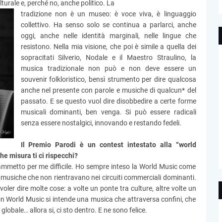
urale e, perché no, anche politico. La
tradizione non è un museo: è voce viva, è linguaggio
collettivo. Ha senso solo se continua a parlarci, anche
oggi, anche nelle identità marginali, nelle lingue che
resistono. Nella mia visione, che poi è simile a quella dei
sopracitati Silverio, Nodale e il Maestro Straulino, la
musica tradizionale non può e non deve essere un
souvenir folkloristico, bensì strumento per dire qualcosa
anche nel presente con parole e musiche di qualcun* del
passato. E se questo vuol dire disobbedire a certe forme
musicali dominanti, ben venga. Si può essere radicali
senza essere nostalgici, innovando e restando fedeli.
Il Premio Parodi è un contest intestato alla “world
e misura ti ci rispecchi?
mmetto per me difficile. Ho sempre inteso la World Music come
a musiche che non rientravano nei circuiti commerciali dominanti.
oler dire molte cose: a volte un ponte tra culture, altre volte un
on World Music si intende una musica che attraversa confini, che
globale… allora si, ci sto dentro. E ne sono felice.