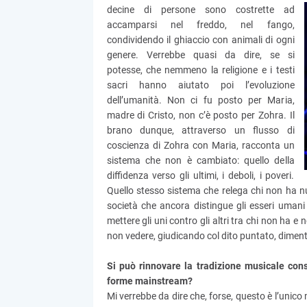
decine di persone sono costrette ad
accamparsi nel freddo, nel fango,
condividendo il ghiaccio con animali di ogni
genere. Verrebbe quasi da dire, se si
potesse, che nemmeno la religione e i testi
sacri hanno aiutato poi l’evoluzione
dell’umanità. Non ci fu posto per Maria,
madre di Cristo, non c’è posto per Zohra. Il
brano dunque, attraverso un flusso di
coscienza di Zohra con Maria, racconta un
sistema che non è cambiato: quello della
diffidenza verso gli ultimi, i deboli, i poveri.
Quello stesso sistema che relega chi non ha nu
società che ancora distingue gli esseri uman
mettere gli uni contro gli altri tra chi non ha 
non vedere, giudicando col dito puntato, dimenti
Si può rinnovare la tradizione musicale con
forme mainstream?
Mi verrebbe da dire che, forse, questo è l’unico