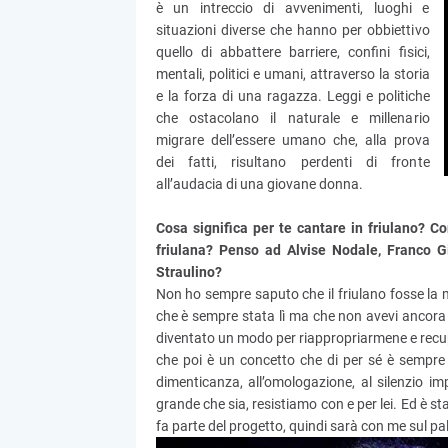
è un intreccio di avvenimenti, luoghi e
situazioni diverse che hanno per obbiettivo
quello di abbattere barriere, confini fisici,
mentali, politici e umani, attraverso la storia
e la forza di una ragazza. Leggi e politiche
che ostacolano il naturale e millenario
migrare dell’essere umano che, alla prova
dei fatti, risultano perdenti di fronte
all’audacia di una giovane donna.
Cosa significa per te cantare in friulano? C
friulana? Penso ad Alvise Nodale, Franco G
Straulino?
Non ho sempre saputo che il friulano fosse la m
che è sempre stata lì ma che non avevi ancora
diventato un modo per riappropriarmene e recup
che poi è un concetto che di per sé è sempre p
dimenticanza, all’omologazione, al silenzio i
grande che sia, resistiamo con e per lei. Ed è s
fa parte del progetto, quindi sarà con me sul palc