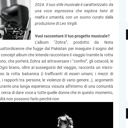
2024. Il suo stile musicale è caratterizzato da
una voce espressiva che esplora temi di
realtà e umanità, con un suono curato dalla
produzione di Leo Virgili.
Vuoi raccontare il tuo progetto musicale?
L’album “Zohra”, prodotto da Nota
uattordicenne che fugge dal Pakistan per inseguire il sogno del
un concept album che intende raccontare il viaggio tramite la rotta
, che porterà Zohra ad attraversare i “confini”, gli ostacoli, le
 Ogni brano, oltre al susseguirsi del viaggio, racconta un micro-
 la rotta balcanica (i trafficanti di esseri umani, i mezzi di
e, i rapporti tra persone, le violenze di vario genere…), argomenti
urante una lunga esperienza vissuta all’interno di una comunità
 cerca di dare voce a tutte quelle donne che in questo momento,
altà non possono farlo perché non