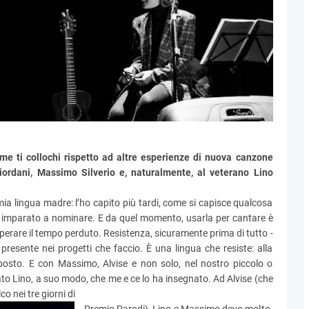
ome ti collochi rispetto ad altre esperienze di nuova canzone
iordani, Massimo Silverio e, naturalmente, al veterano Lino
ia lingua madre: l’ho capito più tardi, come si capisce qualcosa
 imparato a nominare. E da quel momento, usarla per cantare è
erare il tempo perduto. Resistenza, sicuramente prima di tutto -
resente nei progetti che faccio. È una lingua che resiste: alla
mposto. E con Massimo, Alvise e non solo, nel nostro piccolo o
tato Lino, a suo modo, che me e ce lo ha insegnato. Ad Alvise (che
o nei tre giorni di