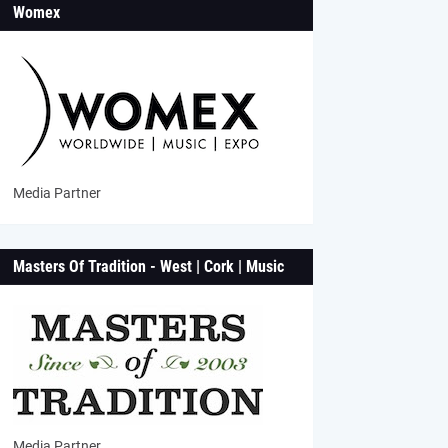
Womex
Media Partner
Masters Of Tradition - West | Cork | Music
Media Partner