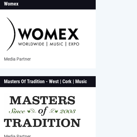
Womex
Media Partner
Masters Of Tradition - West | Cork | Music
Media Partner