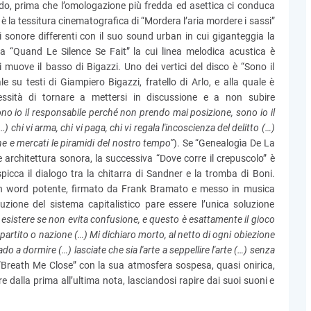
ndo, prima che l’omologazione più fredda ed asettica ci conduca
o è la tessitura cinematografica di “Mordera l’aria mordere i sassi”
ni sonore differenti con il suo sound urban in cui giganteggia la
va “Quand Le Silence Se Fait” la cui linea melodica acustica è
 muove il basso di Bigazzi. Uno dei vertici del disco è “Sono il
e su testi di Giampiero Bigazzi, fratello di Arlo, e alla quale è
cessità di tornare a mettersi in discussione e a non subire
no io il responsabile perché non prendo mai posizione, sono io il
chi vi arma, chi vi paga, chi vi regala l'incoscienza del delitto (…)
e e mercati le piramidi del nostro tempo”
). Se “Genealogìa De La
 architettura sonora, la successiva “Dove corre il crepuscolo” è
picca il dialogo tra la chitarra di Sandner e la tromba di Boni.
ken word potente, firmato da Frank Bramato e messo in musica
uzione del sistema capitalistico pare essere l’unica soluzione
esistere se non evita confusione, e questo è esattamente il gioco
 partito o nazione (…) Mi dichiaro morto, al netto di ogni obiezione
o a dormire (…) lasciate che sia l'arte a seppellire l'arte (…) senza
 “Breath Me Close” con la sua atmosfera sospesa, quasi onirica,
 dalla prima all’ultima nota, lasciandosi rapire dai suoi suoni e