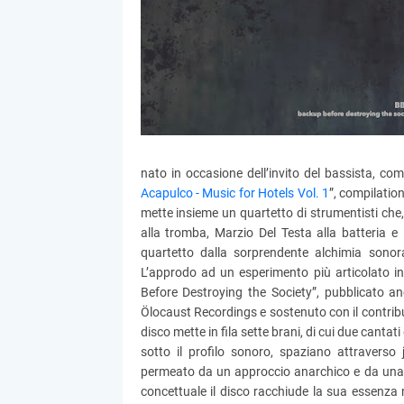
nato in occasione dell’invito del bassista, co
Acapulco - Music for Hotels Vol. 1
”, compilation
mette insieme un quartetto di strumentisti che
alla tromba, Marzio Del Testa alla batteria e 
quartetto dalla sorprendente alchimia sono
L’approdo ad un esperimento più articolato in
Before Destroying the Society”, pubblicato anc
Ölocaust Recordings e sostenuto con il contri
disco mette in fila sette brani, di cui due canta
sotto il profilo sonoro, spaziano attraverso j
permeato da un approccio anarchico e da una c
concettuale il disco racchiude la sua essenza n