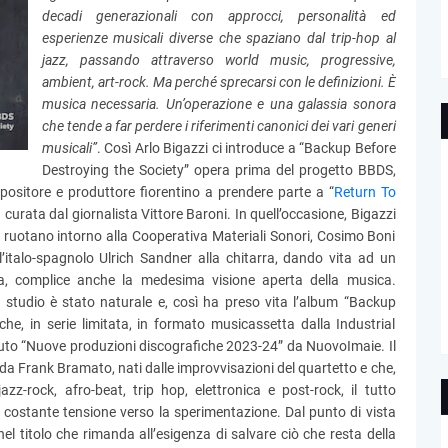
decadi generazionali con approcci, personalità ed
esperienze musicali diverse che spaziano dal trip-hop al
jazz, passando attraverso world music, progressive,
ambient, art-rock. Ma perché sprecarsi con le definizioni. È
musica necessaria. Un’operazione e una galassia sonora
che tende a far perdere i riferimenti canonici dei vari generi
musicali”
. Così Arlo Bigazzi ci introduce a “Backup Before
Destroying the Society” opera prima del progetto BBDS,
mpositore e produttore fiorentino a prendere parte a “
Return To
 curata dal giornalista Vittore Baroni. In quell’occasione, Bigazzi
, ruotano intorno alla Cooperativa Materiali Sonori, Cosimo Boni
l’italo-spagnolo Ulrich Sandner alla chitarra, dando vita ad un
ra, complice anche la medesima visione aperta della musica.
 studio è stato naturale e, così ha preso vita l’album “Backup
he, in serie limitata, in formato musicassetta dalla Industrial
buto “Nuove produzioni discografiche 2023-24” da NuovoImaie. Il
ti da Frank Bramato, nati dalle improvvisazioni del quartetto e che,
azz-rock, afro-beat, trip hop, elettronica e post-rock, il tutto
ostante tensione verso la sperimentazione. Dal punto di vista
el titolo che rimanda all’esigenza di salvare ciò che resta della