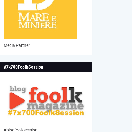
Media Partner
#7x700FoolkSession
#blogfoolksession