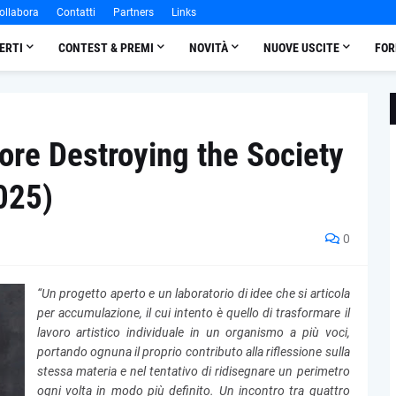
ollabora
Contatti
Partners
Links
ERTI
CONTEST & PREMI
NOVITÀ
NUOVE USCITE
FOR
re Destroying the Society
2025)
0
“Un progetto aperto e un laboratorio di idee che si articola
per accumulazione, il cui intento è quello di trasformare il
lavoro artistico individuale in un organismo a più voci,
portando ognuna il proprio contributo alla riflessione sulla
stessa materia e nel tentativo di ridisegnare un perimetro
ogni volta in modo più definito. Un incontro tra quattro