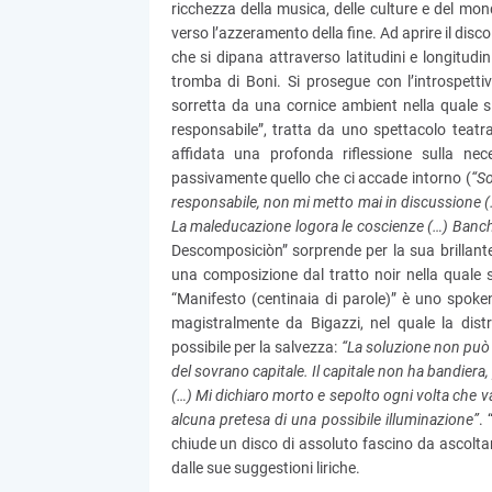
ricchezza della musica, delle culture e del mo
verso l’azzeramento della fine. Ad aprire il disc
che si dipana attraverso latitudini e longitudi
tromba di Boni. Si prosegue con l’introspetti
sorretta da una cornice ambient nella quale si
responsabile”, tratta da uno spettacolo teatral
affidata una profonda riflessione sulla ne
passivamente quello che ci accade intorno (
“So
responsabile, non mi metto mai in discussione (…) 
La maleducazione logora le coscienze (…) Banch
Descomposiciòn” sorprende per la sua brillante
una composizione dal tratto noir nella quale s
“Manifesto (centinaia di parole)” è uno spo
magistralmente da Bigazzi, nel quale la distr
possibile per la salvezza:
“La soluzione non può 
del sovrano capitale. Il capitale non ha bandiera,
(…) Mi dichiaro morto e sepolto ogni volta che vad
alcuna pretesa di una possibile illuminazione”
.
chiude un disco di assoluto fascino da ascoltare
dalle sue suggestioni liriche.