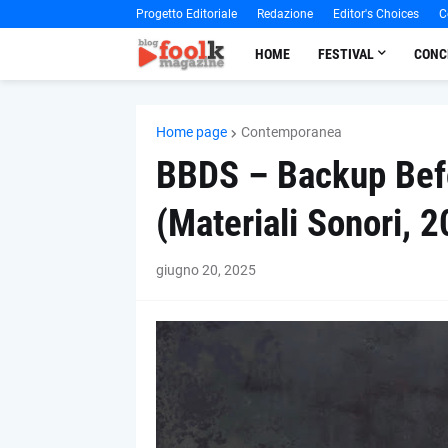
Progetto Editoriale
Redazione
Editor's Choices
C
HOME
FESTIVAL
CONC
Home page
Contemporanea
BBDS – Backup Befo
(Materiali Sonori, 
giugno 20, 2025