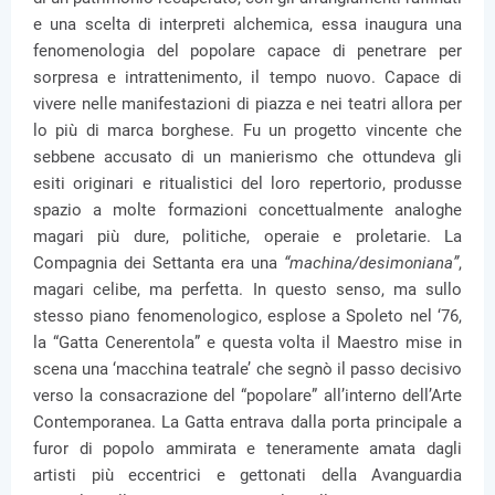
e una scelta di interpreti alchemica, essa inaugura una
fenomenologia del popolare capace di penetrare per
sorpresa e intrattenimento, il tempo nuovo. Capace di
vivere nelle manifestazioni di piazza e nei teatri allora per
lo più di marca borghese. Fu un progetto vincente che
sebbene accusato di un manierismo che ottundeva gli
esiti originari e ritualistici del loro repertorio, produsse
spazio a molte formazioni concettualmente analoghe
magari più dure, politiche, operaie e proletarie. La
Compagnia dei Settanta era una
“machina/desimoniana”
,
magari celibe, ma perfetta. In questo senso, ma sullo
stesso piano fenomenologico, esplose a Spoleto nel ‘76,
la “Gatta Cenerentola” e questa volta il Maestro mise in
scena una ‘macchina teatrale’ che segnò il passo decisivo
verso la consacrazione del “popolare” all’interno dell’Arte
Contemporanea. La Gatta entrava dalla porta principale a
furor di popolo ammirata e teneramente amata dagli
artisti più eccentrici e gettonati della Avanguardia