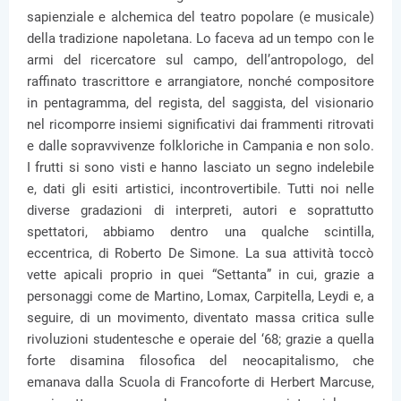
sapienziale e alchemica del teatro popolare (e musicale)
della tradizione napoletana. Lo faceva ad un tempo con le
armi del ricercatore sul campo, dell’antropologo, del
raffinato trascrittore e arrangiatore, nonché compositore
in pentagramma, del regista, del saggista, del visionario
nel ricomporre insiemi significativi dai frammenti ritrovati
e dalle sopravvivenze folkloriche in Campania e non solo.
I frutti si sono visti e hanno lasciato un segno indelebile
e, dati gli esiti artistici, incontrovertibile. Tutti noi nelle
diverse gradazioni di interpreti, autori e soprattutto
spettatori, abbiamo dentro una qualche scintilla,
eccentrica, di Roberto De Simone. La sua attività toccò
vette apicali proprio in quei “Settanta” in cui, grazie a
personaggi come de Martino, Lomax, Carpitella, Leydi e, a
seguire, di un movimento, diventato massa critica sulle
rivoluzioni studentesche e operaie del ‘68; grazie a quella
forte disamina filosofica del neocapitalismo, che
emanava dalla Scuola di Francoforte di Herbert Marcuse,