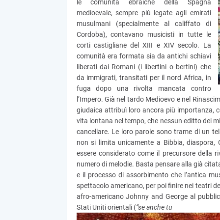
le comunità ebraiche della Spagna
medioevale, sempre più legate agli emirati
musulmani (specialmente al califfato di
Cordoba), contavano musicisti in tutte le
corti castigliane del XIII e XIV secolo. La
comunità era formata sia da antichi schiavi
liberati dai Romani (i libertini o bertini) che
da immigrati, transitati per il nord Africa, in
fuga dopo una rivolta mancata contro
l’Impero. Già nel tardo Medioevo e nel Rinascime
giudaica attribuì loro ancora più importanza, c
vita lontana nel tempo, che nessun editto dei mis
cancellare. Le loro parole sono trame di un tel
non si limita unicamente a Bibbia, diaspora, 
essere considerato come il precursore della 
numero di melodie. Basta pensare alla già citat
e il processo di assorbimento che l’antica mu
spettacolo americano, per poi finire nei teatri
afro-americano Johnny and George al pubblico e
Stati Uniti orientali (
“se anche tu