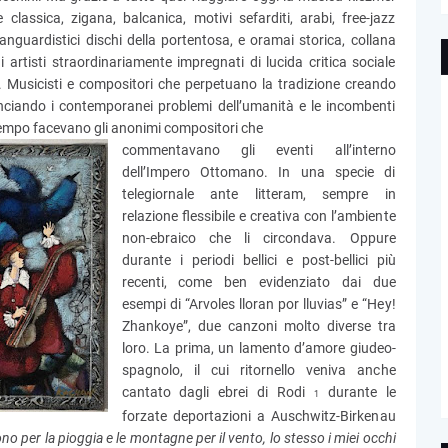
classica, zigana, balcanica, motivi sefarditi, arabi, free-jazz
anguardistici dischi della portentosa, e oramai storica, collana
 artisti straordinariamente impregnati di lucida critica sociale
 Musicisti e compositori che perpetuano la tradizione creando
nunciando i contemporanei problemi dell’umanità e le incombenti
empo facevano gli anonimi compositori che
commentavano gli eventi all’interno
dell’Impero Ottomano. In una specie di
telegiornale ante litteram, sempre in
relazione flessibile e creativa con l’ambiente
non-ebraico che li circondava. Oppure
durante i periodi bellici e post-bellici più
recenti, come ben evidenziato dai due
esempi di “Arvoles lloran por lluvias” e “Hey!
Zhankoye”, due canzoni molto diverse tra
loro. La prima, un lamento d’amore giudeo-
spagnolo, il cui ritornello veniva anche
cantato dagli ebrei di Rodi
durante le
1
forzate deportazioni a Auschwitz-Birkenau
ono per la pioggia e le montagne per il vento, lo stesso i miei occhi