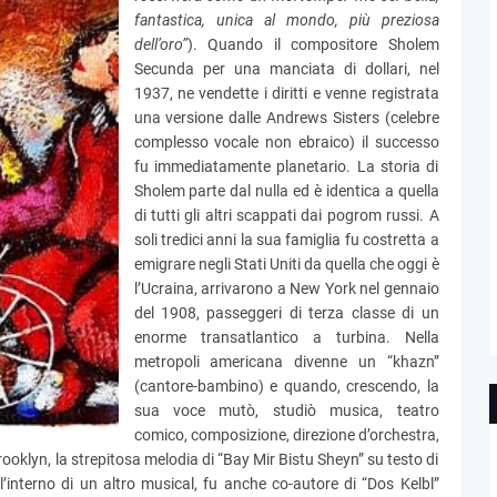
fantastica, unica al mondo, più preziosa
dell’oro”
). Quando il compositore Sholem
Secunda per una manciata di dollari, nel
1937, ne vendette i diritti e venne registrata
una versione dalle Andrews Sisters (celebre
complesso vocale non ebraico) il successo
fu immediatamente planetario. La storia di
Sholem parte dal nulla ed è identica a quella
di tutti gli altri scappati dai pogrom russi. A
soli tredici anni la sua famiglia fu costretta a
emigrare negli Stati Uniti da quella che oggi è
l’Ucraina, arrivarono a New York nel gennaio
del 1908, passeggeri di terza classe di un
enorme transatlantico a turbina. Nella
metropoli americana divenne un “khazn”
(cantore-bambino) e quando, crescendo, la
sua voce mutò, studiò musica, teatro
comico, composizione, direzione d’orchestra,
ooklyn, la strepitosa melodia di “Bay Mir Bistu Sheyn” su testo di
nterno di un altro musical, fu anche co-autore di “Dos Kelbl”