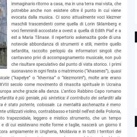
immaginario ritorno a casa, ma in una terra mai vista, che
potrebbe anche non esistere oltre il punto in cui viene
evocata dalla musica. Ci sono attualmente voci klezmer
maschili trascendenti come quella di Lorin Sklamberg e
voci femminili accostate a ovest a quella di Edith Piaf e a
est a Maria Tănase. Il repertorio askenazita gode di una
notevole abbondanza di strumenti e stili, mentre quello
sefardita, raccolto perlopiù da informatori singoli che
cantavano privi di accompagnamento musicale, non può
che risultare speculativo dal punto di vista storico. I primi
suonavano in ogni festa o matrimonio (“khasenes”), quasi
cale (“kapelye” o “khevrisa” o “klezmorim”), molte arie erano
 XVIII secolo come movimento di rinascita spirituale in Ucraina
l'Europa anche grazie alla danza. L’antico Rabbino Capo romano
efardita è più geniale, più sintetica: il contributo dei sefarditi alla
cienza è stato potente, colossale. La mentalità aschenazita è meno
te utilizzati violino, contrabbasso e tsimbl nell’est della Polonia,
esto trapezoidale, leggero e mistico strumento, che un tempo
 e di cui esistevano molte forme e taglie, nascerà un giorno il
cora ampiamente in Ungheria, Moldavia e in tutti i territori dei