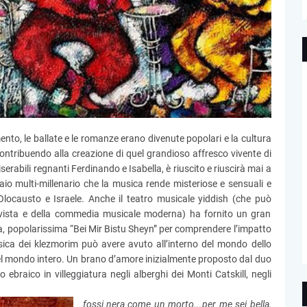
nto, le ballate e le romanze erano divenute popolari e la cultura
ontribuendo alla creazione di quel grandioso affresco vivente di
erabili regnanti Ferdinando e Isabella, è riuscito e riuscirà mai a
aio multi-millenario che la musica rende misteriose e sensuali e
Olocausto e Israele. Anche il teatro musicale yiddish (che può
rivista e della commedia musicale moderna) ha fornito un gran
a, popolarissima “Bei Mir Bistu Sheyn” per comprendere l’impatto
sica dei klezmorim può avere avuto all’interno del mondo dello
 del mondo intero. Un brano d’amore inizialmente proposto dal duo
braico in villeggiatura negli alberghi dei Monti Catskill, negli
fossi nera come un morto...per me sei bella,