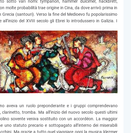
iuto sotto vari nomi: tympanon, hammer dulcimer, hackbrett,
on molte probabilità trae origine in Cina, da dove arrivò prima in
in Grecia (santouri). Verso la fine del Medioevo fu popolarissimo
l’inizio del XVIII secolo gli Ebrei lo introdussero in Galizia. I
violino aveva un ruolo preponderante e i gruppi comprendevano
 clarinetto, tromba. Ma all’inizio del nuovo secolo questi ultimi
 violino sovente veniva sostituito con un accordéon. La maggior
e uno statuto precario e sottopagato all’interno dei miserabili
acchini. Ma grazie a tutto quel viaggiare oggi la musica klezmer