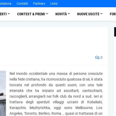
ollabora
Contatti
Partners
Links
ERTI
CONTEST & PREMI
NOVITÀ
NUOVE USCITE
FOR
0
Nel mondo occidentale una massa di persone cresciute
nella fede cristiana, ha riconosciuto qualcosa di sé, è stata
toccata nel profondo da questi suoni, con una tale
intensità che ha iniziato ad ascoltarli, canticchiarli,
raccoglierli, arrangiarli nei folk club da nord a sud. Ieri si
trattava degli sperduti villaggi ucraini di Kobeliaki,
Karapchiv, Mezhyrichka, oggi sono Melbourne, Los
Angeles, Toronto, Berlino, Roma... quasi si trattasse di un