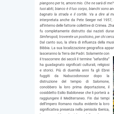
piangono per te, amore mio. Che ne sarà di me? V
tuoi abiti, bianco è il tuo corpo, bianchi sono a
bagnato la strada e il cortile. Va a dire al
interpretata anche da Pete Seeger nel 1957, ca
all’interno delle fattorie collettive di Crimea. 
fu completamente distrutto dai nazisti dur
Simferopoli, troverete un posticino, per chi cerca
Dal canto suo, la sfera di influenza della music
Bibbia. La sua localizzazione geografica appariv
lasceranno la Terra dei Padri. Solamente con
il trascorrere dei secoli il termine “sefardita”
ha guadagnato significati culturali, religiosi
e storici. Più di duemila anni fa gli Ebrei
fuggiti da Nabucodonosor dopo la
distruzione del tempio di Salomone,
conobbero la loro prima deportazione, il
cosiddetto Esilio Babilonese che li porterà a
raggiungere il Mediterraneo. Fin dai tempi
dell’Impero Romano risulta evidente la loro
significativa presenza nella penisola Iberica,