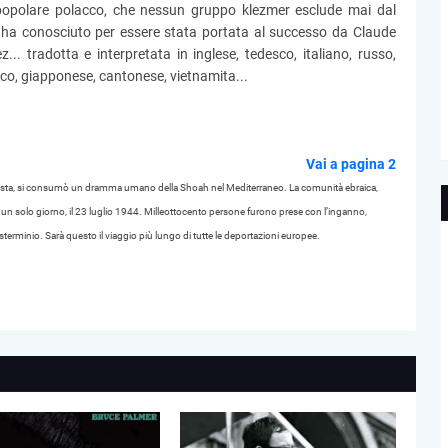
opolare polacco, che nessun gruppo klezmer esclude mai dal
e ha conosciuto per essere stata portata al successo da Claude
. tradotta e interpretata in inglese, tedesco, italiano, russo,
cco, giapponese, cantonese, vietnamita...
Vai a pagina 2
ascista, si consumò un dramma umano della Shoah nel Mediterraneo. La comunità ebraica,
in un solo giorno, il 23 luglio 1944. Milleottocento persone furono prese con l’inganno,
 sterminio. Sarà questo il viaggio più lungo di tutte le deportazioni europee.