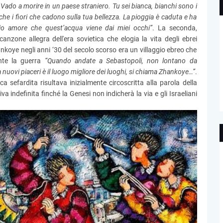
ado a morire in un paese straniero. Tu sei bianca, bianchi sono i
nche i fiori che cadono sulla tua bellezza. La pioggia è caduta e ha
 mio amore che quest’acqua viene dai miei occhi”
. La seconda,
nzone allegra dell'era sovietica che elogia la vita degli ebrei
Zhankoye negli anni ‘30 del secolo scorso era un villaggio ebreo che
ante la guerra
“Quando andate a Sebastopoli, non lontano da
 nuovi piaceri è il luogo migliore dei luoghi, si chiama Zhankoye…”
.
a sefardita risultava inizialmente circoscritta alla parola della
a indefinita finché la Genesi non indicherà la via e gli Israeliani