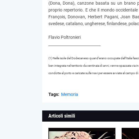
(Dona, Dona), canzone basata su un brano p
proprio repertorio. E che il mondo occidental
François, Donovan, Herbert Pagani, Joan Baez..
svedese, catalano, ungherese, finlandese, pola
Flavio Poltronieri
____________________________
(1) Nelle isole del Dodecaneso quand’erano occupate dall’Italia f
ben integrata nel territorio da centinaia di anni, venne spazzata via 
condotte al porto e caricate sulle navi per essere avviate al campo di
Tags:
Memoria
Articoli simili