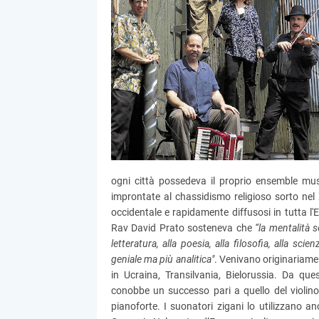
ogni città possedeva il proprio ensemble musi
improntate al chassidismo religioso sorto nel
occidentale e rapidamente diffusosi in tutta 
Rav David Prato sosteneva che
“la mentalità s
letteratura, alla poesia, alla filosofia, alla s
geniale ma più analitica"
. Venivano originariamen
in Ucraina, Transilvania, Bielorussia. Da qu
conobbe un successo pari a quello del violino
pianoforte. I suonatori zigani lo utilizzano an