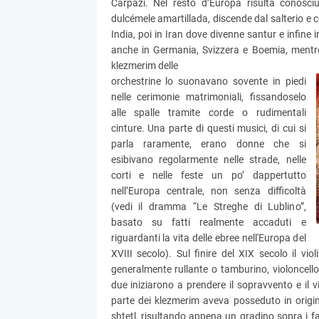
Carpazi. Nel resto d’Europa risulta conosc
dulcémele amartillada, discende dal salterio e c
India, poi in Iran dove divenne santur e infine 
anche in Germania, Svizzera e Boemia, mentre al
klezmerim delle
orchestrine lo suonavano sovente in piedi
nelle cerimonie matrimoniali, fissandoselo
alle spalle tramite corde o rudimentali
cinture. Una parte di questi musici, di cui si
parla raramente, erano donne che si
esibivano regolarmente nelle strade, nelle
corti e nelle feste un po’ dappertutto
nell’Europa centrale, non senza difficoltà
(vedi il dramma “Le Streghe di Lublino”,
basato su fatti realmente accaduti e
riguardanti la vita delle ebree nell'Europa del
XVIII secolo). Sul finire del XIX secolo il 
generalmente rullante o tamburino, violoncello,
due iniziarono a prendere il sopravvento e il
parte dei klezmerim aveva posseduto in origin
shtetl, risultando appena un gradino sopra i f