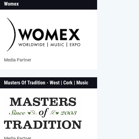
Womex
Media Partner
Masters Of Tradition - West | Cork | Music
Media Partner