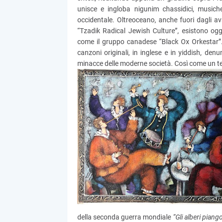
unisce e ingloba nigunim chassidici, musiche 
occidentale. Oltreoceano, anche fuori dagli av
“Tzadik Radical Jewish Culture”, esistono oggi
come il gruppo canadese “Black Ox Orkestar”.
canzoni originali, in inglese e in yiddish, de
minacce delle moderne società. Così come un t
della seconda guerra mondiale
“Gli alberi piang