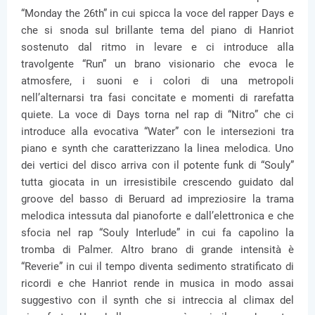
“Monday the 26th” in cui spicca la voce del rapper Days e
che si snoda sul brillante tema del piano di Hanriot
sostenuto dal ritmo in levare e ci introduce alla
travolgente “Run” un brano visionario che evoca le
atmosfere, i suoni e i colori di una metropoli
nell’alternarsi tra fasi concitate e momenti di rarefatta
quiete. La voce di Days torna nel rap di “Nitro” che ci
introduce alla evocativa “Water” con le intersezioni tra
piano e synth che caratterizzano la linea melodica. Uno
dei vertici del disco arriva con il potente funk di “Souly”
tutta giocata in un irresistibile crescendo guidato dal
groove del basso di Beruard ad impreziosire la trama
melodica intessuta dal pianoforte e dall’elettronica e che
sfocia nel rap “Souly Interlude” in cui fa capolino la
tromba di Palmer. Altro brano di grande intensità è
“Reverie” in cui il tempo diventa sedimento stratificato di
ricordi e che Hanriot rende in musica in modo assai
suggestivo con il synth che si intreccia al climax del