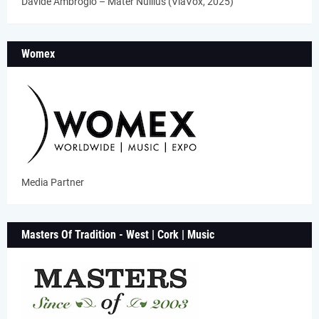
Davide Ambrogio – Mater Nullius (ViaVox, 2025)
Womex
Media Partner
Masters Of Tradition - West | Cork | Music