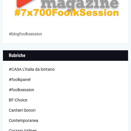
#blogfoolksession
Rubriche
#CASA L’Italia da lontano
#foolkpanel
#foolksession
BF-Choice
Cantieri Sonori
Contemporanea
Corzani Airlines