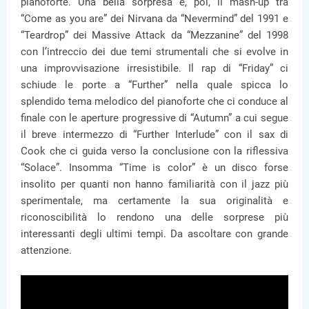
pianoforte. Una bella sorpresa è, poi, il mash-up tra
“Come as you are” dei Nirvana da “Nevermind” del 1991 e
“Teardrop” dei Massive Attack da “Mezzanine” del 1998
con l’intreccio dei due temi strumentali che si evolve in
una improvvisazione irresistibile. Il rap di “Friday” ci
schiude le porte a “Further” nella quale spicca lo
splendido tema melodico del pianoforte che ci conduce al
finale con le aperture progressive di “Autumn” a cui segue
il breve intermezzo di “Further Interlude” con il sax di
Cook che ci guida verso la conclusione con la riflessiva
“Solace”. Insomma “Time is color” è un disco forse
insolito per quanti non hanno familiarità con il jazz più
sperimentale, ma certamente la sua originalità e
riconoscibilità lo rendono una delle sorprese più
interessanti degli ultimi tempi. Da ascoltare con grande
attenzione.