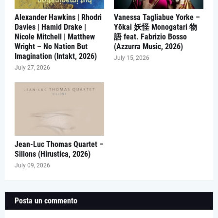
Alexander Hawkins | Rhodri
Vanessa Tagliabue Yorke –
Davies | Hamid Drake |
Yōkai 妖怪 Monogatari 物
Nicole Mitchell | Matthew
語 feat. Fabrizio Bosso
Wright – No Nation But
(Azzurra Music, 2026)
Imagination (Intakt, 2026)
July 15, 2026
July 27, 2026
Jean-Luc Thomas Quartet –
Sillons (Hirustica, 2026)
July 09, 2026
Posta un commento