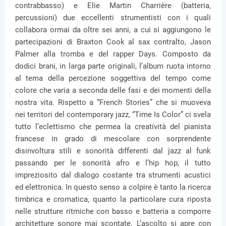
contrabbasso) e Elie Martin Charrière (batteria,
percussioni) due eccellenti strumentisti con i quali
collabora ormai da oltre sei anni, a cui si aggiungono le
partecipazioni di Braxton Cook al sax contralto, Jason
Palmer alla tromba e del rapper Days. Composto da
dodici brani, in larga parte originali, l’album ruota intorno
al tema della percezione soggettiva del tempo come
colore che varia a seconda delle fasi e dei momenti della
nostra vita. Rispetto a “French Stories” che si muoveva
nei territori del contemporary jazz, “Time Is Color” ci svela
tutto l’eclettismo che permea la creatività del pianista
francese in grado di mescolare con sorprendente
disinvoltura stili e sonorità differenti dal jazz al funk
passando per le sonorità afro e l’hip hop, il tutto
impreziosito dal dialogo costante tra strumenti acustici
ed elettronica. In questo senso a colpire è tanto la ricerca
timbrica e cromatica, quanto la particolare cura riposta
nelle strutture ritmiche con basso e batteria a comporre
architetture sonore mai scontate. L’ascolto si apre con