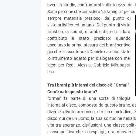
averli in studio, confrontarsi sull'interezza de
Sono persone che considero "di famiglia" per cui 
sempre materiale prezioso, dal punto di
visto artistico ed umano. Dal punto di vista
artistico, di sound, di ambiente, ecc. il loro
contributo è stato prezioso: quando
ascoltavo la prima stesura dei brani sentivo
già che il sassofono di Daniele sarebbe stato
lo strumento adatto per dialogare con me,
idem per Redi, Alessia, Gabriele Mirabassi,
ecc.
Tra i brani più intensi del disco c’è “Ormai”.
Com’è nato questo brano?
"Ormai" fa parte di una sorta di trilogia
interna al disco, composta da questo brano, da
diverse a livello armonico, ritmico e melodico, 
disco: qui c'è un uomo, la sua solitudine nell'al
vita tra speranze, disillusioni, una classe pol
classe politica che lo respinge, ora, nuovam