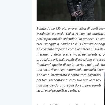
Banda de Lu Mbroia, un’orchestra di venti eleme
Mirabassi e Lucilla Galeazzi con cui duettava
partecipazioni allo splendido “Io credevo. Le canz
eroi. Omaggio a Claudio Lolli”. All’attività discogr
e il costante impegno come agitatore culturale c
riferimento della scena musicale salentina, 
produzioni originali, ospiti d’eccezione e rasse
“Lontano”, quarto disco in carriera nel quale h
una sorta di concept-album sul tema della dista
Abbiamo intervistato il cantautore salentino
per farci raccontare questo suo nuovo disco
non mancando uno sguardo sui precedenti
lavori e sui progetti in cantiere.