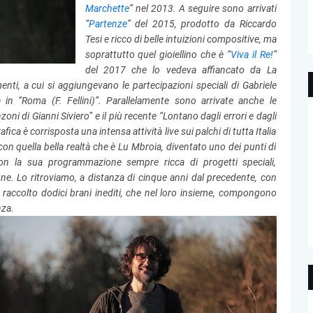
Marchette
” nel 2013. A seguire sono arrivati
“
Partenze
” del 2015, prodotto da Riccardo
Tesi e ricco di belle intuizioni compositive, ma
soprattutto quel gioiellino che è “
Viva il Re!
”
del 2017 che lo vedeva affiancato da La
nti, a cui si aggiungevano le partecipazioni speciali di Gabriele
 in “Roma (F. Fellini)”. Parallelamente sono arrivate anche le
oni di Gianni Siviero” e il più recente “Lontano dagli errori e dagli
afica è corrisposta una intensa attività live sui palchi di tutta Italia
on quella bella realtà che è Lu Mbroia, diventato uno dei punti di
con la sua programmazione sempre ricca di progetti speciali,
gne.
Lo ritroviamo, a distanza di cinque anni dal precedente, con
a raccolto dodici brani inediti, che nel loro insieme, compongono
nza.