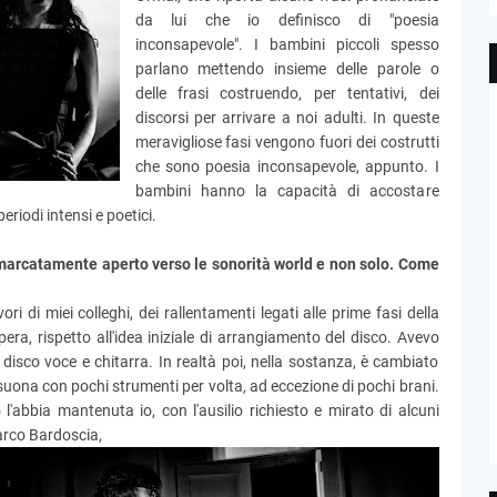
da lui che io definisco di "poesia
inconsapevole". I bambini piccoli spesso
parlano mettendo insieme delle parole o
delle frasi costruendo, per tentativi, dei
discorsi per arrivare a noi adulti. In queste
meravigliose fasi vengono fuori dei costrutti
che sono poesia inconsapevole, appunto. I
bambini hanno la capacità di accostare
riodi intensi e poetici.
 marcatamente aperto verso le sonorità world e non solo. Come
ri di miei colleghi, dei rallentamenti legati alle prime fasi della
ra, rispetto all'idea iniziale di arrangiamento del disco. Avevo
 disco voce e chitarra. In realtà poi, nella sostanza, è cambiato
suona con pochi strumenti per volta, ad eccezione di pochi brani.
 l'abbia mantenuta io, con l'ausilio richiesto e mirato di alcuni
Marco Bardoscia,