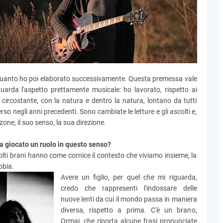
 quanto ho poi elaborato successivamente. Questa premessa vale
iguarda l'aspetto prettamente musicale: ho lavorato, rispetto ai
 circostante, con la natura e dentro la natura, lontano da tutti
erso negli anni precedenti. Sono cambiate le letture e gli ascolti e,
one, il suo senso, la sua direzione.
a giocato un ruolo in questo senso?
olti brani hanno come cornice il contesto che viviamo insieme, la
abbia.
Avere un figlio, per quel che mi riguarda,
credo che rappresenti l'indossare delle
nuove lenti da cui il mondo passa in maniera
diversa, rispetto a prima. C'è un brano,
Ormai, che riporta alcune frasi pronunciate