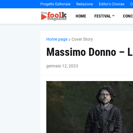
Progetto Editoriale
Redazione
Editor's Choices
C
HOME
FESTIVAL
CONC
Home page
Cover Story
Massimo Donno – Lo
gennaio 12, 2023