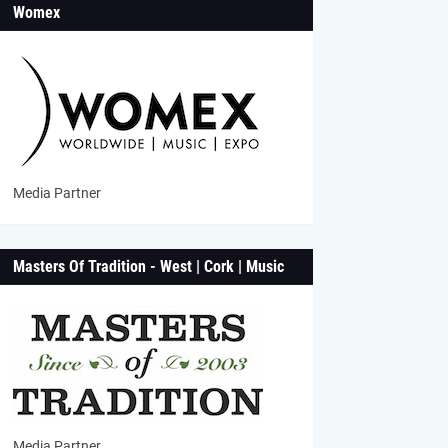
Womex
Media Partner
Masters Of Tradition - West | Cork | Music
Media Partner