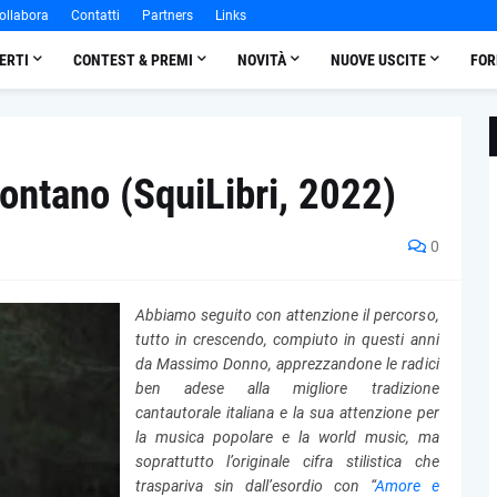
ollabora
Contatti
Partners
Links
ERTI
CONTEST & PREMI
NOVITÀ
NUOVE USCITE
FOR
ntano (SquiLibri, 2022)
0
Abbiamo seguito con attenzione il percorso,
tutto in crescendo, compiuto in questi anni
da Massimo Donno, apprezzandone le radici
ben adese alla migliore tradizione
cantautorale italiana e la sua attenzione per
la musica popolare e la world music, ma
soprattutto l’originale cifra stilistica che
traspariva sin dall’esordio con “
Amore e