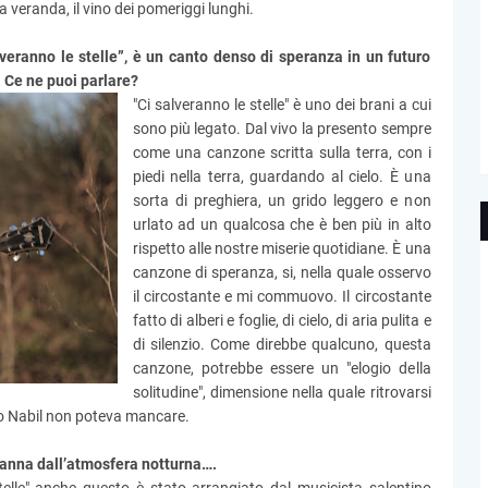
la veranda, il vino dei pomeriggi lunghi.
veranno le stelle”, è un canto denso di speranza in un futuro
. Ce ne puoi parlare?
"Ci salveranno le stelle" è uno dei brani a cui
sono più legato. Dal vivo la presento sempre
come una canzone scritta sulla terra, con i
piedi nella terra, guardando al cielo. È una
sorta di preghiera, un grido leggero e non
urlato ad un qualcosa che è ben più in alto
rispetto alle nostre miserie quotidiane. È una
canzone di speranza, si, nella quale osservo
il circostante e mi commuovo. Il circostante
fatto di alberi e foglie, di cielo, di aria pulita e
di silenzio. Come direbbe qualcuno, questa
canzone, potrebbe essere un "elogio della
solitudine", dimensione nella quale ritrovarsi
ello Nabil non poteva mancare.
 nanna dall’atmosfera notturna….