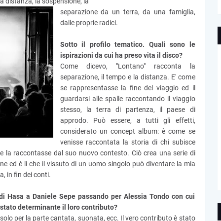
 la distanza, la sospensione, la
separazione da un terra, da una famiglia,
dalle proprie radici.
Sotto il profilo tematico. Quali sono le
ispirazioni da cui ha preso vita il disco?
Come dicevo, "Lontano" racconta la
separazione, il tempo e la distanza. E' come
se rappresentasse la fine del viaggio ed il
guardarsi alle spalle raccontando il viaggio
stesso, la terra di partenza, il paese di
approdo. Può essere, a tutti gli effetti,
considerato un concept album: è come se
venisse raccontata la storia di chi subisce
a e la raccontasse dal suo nuovo contesto. Ciò crea una serie di
e ed è lì che il vissuto di un uomo singolo può diventare la mia
, in fin dei conti.
Redi Hasa a Daniele Sepe passando per Alessia Tondo con cui
stato determinante il loro contributo?
olo per la parte cantata, suonata, ecc. Il vero contributo è stato