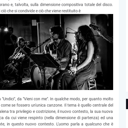
l brano e, talvolta, sulla dimensione compositiva totale del disco.
ciò che si condivide e ciò che viene restituito è
 "Undici", da "Vieni con me". In qualche modo, per quanto molto
è come se fossero un'unica canzone. Il tema è quello centrale del
talena tra privilegio e costrizione, il nuovo contesto, la sua nuova
itica da cui viene respinto (nella dimensione di partenza) ed una
ente, in questo nuovo contesto. L'uomo parla a qualcuno che è