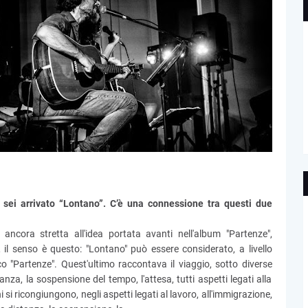
 sei arrivato “Lontano”. C’è una connessione tra questi due
ncora stretta all'idea portata avanti nell'album "Partenze",
 il senso è questo: "Lontano" può essere considerato, a livello
o "Partenze". Quest'ultimo raccontava il viaggio, sotto diverse
anza, la sospensione del tempo, l'attesa, tutti aspetti legati alla
i si ricongiungono, negli aspetti legati al lavoro, all'immigrazione,