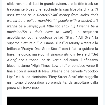
slide rovente di Luti in grande evidenza e la title-track un
trascinante blues che racchiude la sua filosofia di vita (
“I
don’t wanna be a Doctor/Takin’ money from sick/I don’t
wanna be a police mand/Hittin’ people with a stick/Don’t
wanna be a lawyer, just little too slick (…) I wanna be a
musician/So I don’t have to work”
). In sequenza
ascoltiamo, poi, la gustosa ballad “Startin’ All Over”, la
superba rilettura di “Louisiana Blues” di Muddy Waters e la
brillante “Frady’s One Stop Store” con i fiati a guidare la
linea melodica, ma è con il sinuoso ritmo in levare di “Get
Along” che si tocca uno dei vertici del disco. Il riflessivo
blues notturno “High Times Low Life” ci conduce verso il
finale con il sound di New Orleans che pervade “Voodoo
Lips” e il blues pianistico “Piety Street Strut” che suggella
un ritorno discografico sorprendente, da ascoltare dalla
prima all’ultima nota.