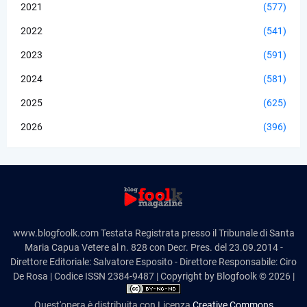
2021
(577)
2022
(541)
2023
(591)
2024
(581)
2025
(625)
2026
(396)
www.blogfoolk.com Testata Registrata presso il Tribunale di Santa
Maria Capua Vetere al n. 828 con Decr. Pres. del 23.09.2014 -
Direttore Editoriale: Salvatore Esposito - Direttore Responsabile: Ciro
De Rosa | Codice ISSN 2384-9487 | Copyright by Blogfoolk © 2026 |
Quest'opera è distribuita con Licenza
Creative Commons