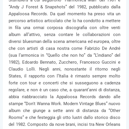
Stumblers a cui seguirono “Harmonica Man” del 1981 e
“Andy J Forest & Snapshots” del 1982, pubblicato dalla
Appaloosa Records. Da quel momento ha preso vita un
percorso artistico articolato che lo ha condotto a mettere
in fila una ormai corposa discografia con oltre venti
album all’attivo, senza contare le collaborazioni con
diversi bluesman della scena americana ed europea, oltre
che con artisti di casa nostra come Fabrizio De André
(sua l’armonica in “Quello che non ho” da “L’indiano” del
1982), Edoardo Bennato, Zucchero, Francesco Guccini e
Claudio Lolli. Negli anni, nonostante il ritorno negli
States, il rapporto con l’Italia è rimasto sempre molto
forte con tour e concerti che si susseguono a cadenza
regolare, e non è un caso che, a quarant’anni di distanza,
abbia riabbracciato la Appaloosa Records dando alle
stampe “Don't Wanna Work. Modern Vintage Blues” nuovo
album che giunge a sette anni di distanza da “Other
Rooms” e che festeggia gli otto lustri dallo storico disco
del 1982. Composto da nove brani, incisi tra New Orleans