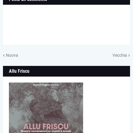
Nuova
Vecchia
Allu Friscu