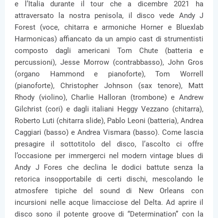
e l’Italia durante il tour che a dicembre 2021 ha
attraversato la nostra penisola, il disco vede Andy J
Forest (voce, chitarra e armoniche Horner e Bluexlab
Harmonicas) affiancato da un ampio cast di strumentisti
composto dagli americani Tom Chute (batteria e
percussioni), Jesse Morrow (contrabbasso), John Gros
(organo Hammond e pianoforte), Tom Worrell
(pianoforte), Christopher Johnson (sax tenore), Matt
Rhody (violino), Charlie Halloran (trombone) e Andrew
Gilchrist (cori) e dagli italiani Heggy Vezzano (chitarra),
Roberto Luti (chitarra slide), Pablo Leoni (batteria), Andrea
Caggiari (basso) e Andrea Vismara (basso). Come lascia
presagire il sottotitolo del disco, l’ascolto ci offre
l’occasione per immergerci nel modern vintage blues di
Andy J Fores che declina le dodici battute senza la
retorica insopportabile di certi dischi, mescolando le
atmosfere tipiche del sound di New Orleans con
incursioni nelle acque limacciose del Delta. Ad aprire il
disco sono il potente groove di “Determination” con la