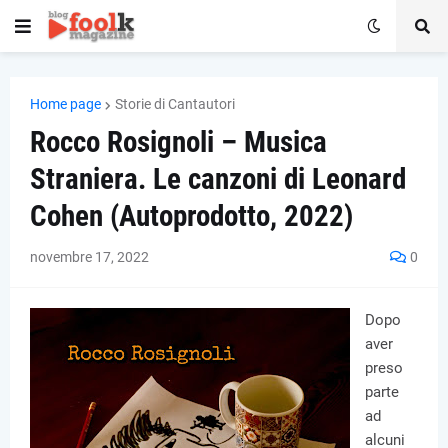
Home page
Storie di Cantautori
Rocco Rosignoli – Musica
Straniera. Le canzoni di Leonard
Cohen (Autoprodotto, 2022)
novembre 17, 2022
0
Dopo
aver
preso
parte
ad
alcuni