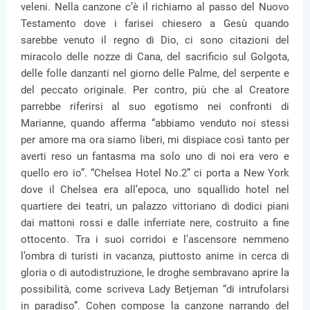
veleni. Nella canzone c’è il richiamo al passo del Nuovo
Testamento dove i farisei chiesero a Gesù quando
sarebbe venuto il regno di Dio, ci sono citazioni del
miracolo delle nozze di Cana, del sacrificio sul Golgota,
delle folle danzanti nel giorno delle Palme, del serpente e
del peccato originale. Per contro, più che al Creatore
parrebbe riferirsi al suo egotismo nei confronti di
Marianne, quando afferma “abbiamo venduto noi stessi
per amore ma ora siamo liberi, mi dispiace così tanto per
averti reso un fantasma ma solo uno di noi era vero e
quello ero io”. “Chelsea Hotel No.2” ci porta a New York
dove il Chelsea era all’epoca, uno squallido hotel nel
quartiere dei teatri, un palazzo vittoriano di dodici piani
dai mattoni rossi e dalle inferriate nere, costruito a fine
ottocento. Tra i suoi corridoi e l’ascensore nemmeno
l’ombra di turisti in vacanza, piuttosto anime in cerca di
gloria o di autodistruzione, le droghe sembravano aprire la
possibilità, come scriveva Lady Betjeman “di intrufolarsi
in paradiso”. Cohen compose la canzone narrando del