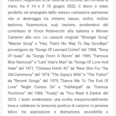
Edizioni. Registrato a La Taverna di Contile, nel comune di
Varsi, tra il 14 e il 18 giugno 2022, il disco è stato
prodotto ed arrangiato dallo stesso cantautore parmense
che si destreggia tra chitarre, basso, violini, violino
baritono, fisarmonica, oud, tastiere, avvalendosi del
contributo di Vince Robivecchi alla batteria e Miriam
Camerini alle voci. Le canzoni originali “Stranger Song”
“Master Song” e “Hey, That's No Way To Say Goodbye”
provengono da “Songs Of Leonard Cohen” del 1968, “Story
Of Isaac” da “Songs From A Room” del 1969, “Famous
Blue Raincoat” e “Last Year's Man” da “Songs Of Love And
Hate” del 1971, “Chelsea Hotel #2” da “New Skin For The
Old Ceremony” del 1974, “The Gipsy's Wife” e “The Traitor”
da “Recent Songs” del 1979, “Dance Me To The End Of
Love” “Night Comes On” e “Hallelujah” da “Various
Positions” del 1984, “Treaty” da “You Want It Darker del
2016. I brani evidenziano una scelta inequivocabilmente
tesa a celebrare la tensione poetica di canzoni in perenne
bilico tra aspirazione e distruzione, possibilità e