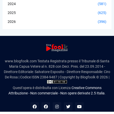
2024
(581)
2025
(625)
2026
(396)
www.blogfoolk.com Testata Registrata presso il Tribunale di Santa
Maria Capua Vetere al n. 828 con Decr. Pres. del 23.09.2014 -
Direttore Editoriale: Salvatore Esposito - Direttore Responsabile: Ciro
De Rosa | Codice ISSN 2384-9487 | Copyright by Blogfoolk © 2026 |
Quest'opera è distribuita con Licenza
Creative Commons
Attribuzione - Non commerciale - Non opere derivate 2.5 Italia
.