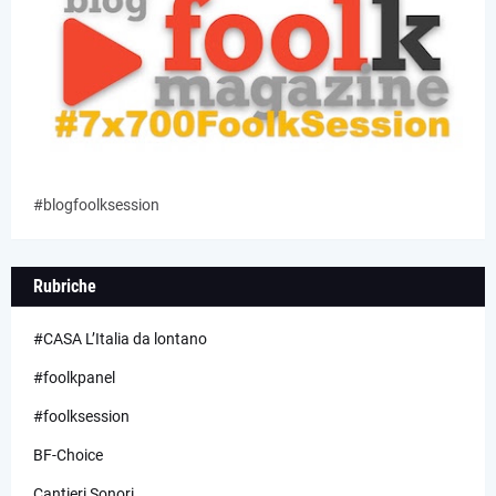
#blogfoolksession
Rubriche
#CASA L’Italia da lontano
#foolkpanel
#foolksession
BF-Choice
Cantieri Sonori