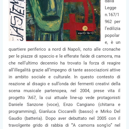
dalla
Legge
n.167/1
962 per
l’edilizia
popolar
e, è un
quartiere periferico a nord di Napoli, noto alle cronache
per le piazze di spaccio e le efferate faide di camorra, ma
che nell’ultimo decennio ha trovato la forza di reagire
all’illegalità grazie all’impegno di tante associazioni attive
in ambito sociale e culturale. In questo contesto di
reazione al disagio e sull’onda dei fermenti creativi della
scena musicale partenopea, nel 2004, prese vita il
progetto ‘A67, la cui attuale line-up vede protagonisti
Daniele Sanzone (voce), Enzo Cangiano (chitarra e
programming), Gianluca Ciccarelli (basso) e Mirko Del
Gaudio (batteria). Dopo aver debuttato nel 2005 con il
travolgente grido di rabbia di “'A camorra song'io” nel