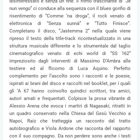
disinteressato e senza un fine. Il ritmo trascinante di “Je
nun vengo” ci conduce alla sequenza con il blues gonfio di
risentimento di “Comme ‘na droga”, il rock venato di
elettronica di “Senza sunnà” e “Tutto Finisce”.
Completano il disco, “Jastemma 2” nella quale viene
ripreso il testo della title-track ricontestualizzato in una
struttura musicale differente e lo strumentale dal taglio
cinematografico venato di echi world di “SS 162”
impreziosito dagli interventi di Massimo D’Ambra alle
testiere ed al flicorno di Luca Aquino. Perfetto
complemento per l’ascolto sono i racconti e le poesie,
ispirati ai brani del disco e raccolti nel booklet, per i quali
gli ‘A 67 hanno coinvolto quindici scrittori, tra amici,
autori amati e frequentati. Colpisce la prosa vibrante di
Alessio Arena che evoca i martiri di Nagasaki, ritratti in
un quadro conservato nella Chiesa del Gesù Vecchio a
Napoi, Raiz che tratteggia un racconto dal tratto
autobiografico e Viola Ardone che racconta del rapporto
con il suo compagno. Da non perdere sono anche i testi