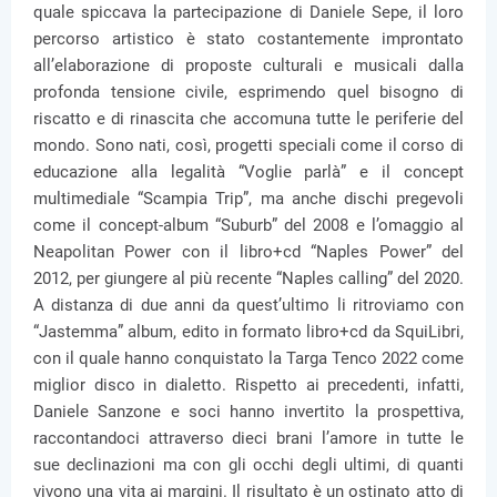
quale spiccava la partecipazione di Daniele Sepe, il loro
percorso artistico è stato costantemente improntato
all’elaborazione di proposte culturali e musicali dalla
profonda tensione civile, esprimendo quel bisogno di
riscatto e di rinascita che accomuna tutte le periferie del
mondo. Sono nati, così, progetti speciali come il corso di
educazione alla legalità “Voglie parlà” e il concept
multimediale “Scampia Trip”, ma anche dischi pregevoli
come il concept-album “Suburb” del 2008 e l’omaggio al
Neapolitan Power con il libro+cd “Naples Power” del
2012, per giungere al più recente “Naples calling” del 2020.
A distanza di due anni da quest’ultimo li ritroviamo con
“Jastemma” album, edito in formato libro+cd da SquiLibri,
con il quale hanno conquistato la Targa Tenco 2022 come
miglior disco in dialetto. Rispetto ai precedenti, infatti,
Daniele Sanzone e soci hanno invertito la prospettiva,
raccontandoci attraverso dieci brani l’amore in tutte le
sue declinazioni ma con gli occhi degli ultimi, di quanti
vivono una vita ai margini. Il risultato è un ostinato atto di