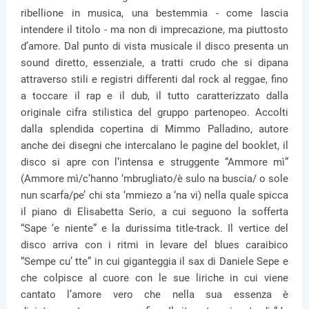
ribellione in musica, una bestemmia - come lascia
intendere il titolo - ma non di imprecazione, ma piuttosto
d’amore. Dal punto di vista musicale il disco presenta un
sound diretto, essenziale, a tratti crudo che si dipana
attraverso stili e registri differenti dal rock al reggae, fino
a toccare il rap e il dub, il tutto caratterizzato dalla
originale cifra stilistica del gruppo partenopeo. Accolti
dalla splendida copertina di Mimmo Palladino, autore
anche dei disegni che intercalano le pagine del booklet, il
disco si apre con l’intensa e struggente “Ammore mì”
(Ammore mì/c’hanno ‘mbrugliato/è sulo na buscia/ o sole
nun scarfa/pe’ chi sta ‘mmiezo a ‘na vi) nella quale spicca
il piano di Elisabetta Serio, a cui seguono la sofferta
“Sape ‘e niente” e la durissima title-track. Il vertice del
disco arriva con i ritmi in levare del blues caraibico
“Sempe cu’ tte” in cui giganteggia il sax di Daniele Sepe e
che colpisce al cuore con le sue liriche in cui viene
cantato l’amore vero che nella sua essenza è