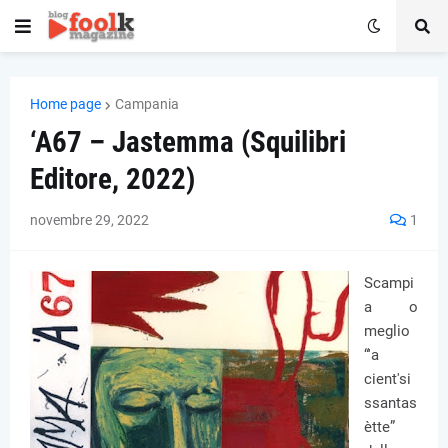
Home page
Campania
‘A67 – Jastemma (Squilibri
Editore, 2022)
novembre 29, 2022
1
Scampi
a o
meglio
“'a
cient'si
ssantas
ètte”