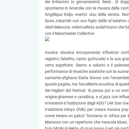
dei britannici (e giovanissimi) Seed.. (il do
spostiamo in Anatolia con la musica della canta
Angélique Kidjo, evento clou della serata. Non
Sona Jobarteh con suo figlio Sidiki al balafon 
Abel Selaocoe, violoncellista sudafricano che h
con il Manchester Collective.
musica classica incorporando influenze con
registro, falsetto, canto gutturale) e la sua 
certo aspettate. Siamo a sabato e il palinse
performance di musiche asiatiche con la suonatr
cantante afghana Elaha Soroor con l’ensembl
queste pagine, ma l’eccellente acustica di que
dei migliori del festival. Si passa poi a un no
origine ghanese e caraibica, e al jazz con inf
irriverente è l’esibizione degli ADG7 (Ak Dan G
tradizione minyo (folk) per creare musica pop
come tenere un palco! Torniamo in Africa per 
Mansour con un repertorio che mescola blues, m
Fulu Miziki Kolektiv, di gran lunga il set più p