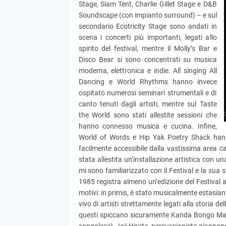
Stage, Siam Tent, Charlie Gillet Stage e D&B
Soundscape (con impianto surround) – e sul
secondario Ecotricity Stage sono andati in
scena i concerti più importanti, legati allo
spirito del festival, mentre il Molly’s Bar e
Disco Bear si sono concentrati su musica
moderna, elettronica e indie. All singing All
Dancing e World Rhythms hanno invece
ospitato numerosi seminari strumentali e di
canto tenuti dagli artisti, mentre sul Taste
the World sono stati allestite sessioni che
hanno connesso musica e cucina. Infine,
World of Words e Hip Yak Poetry Shack hann
facilmente accessibile dalla vastissima area 
stata allestita un’installazione artistica con un
mi sono familiarizzato con il Festival e la sua s
1985 registra almeno un’edizione del Festival 
motivi: in primis, è stato musicalmente estasian
vivo di artisti strettamente legati alla storia 
questi spiccano sicuramente Kanda Bongo Man