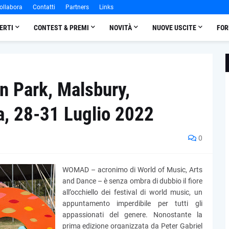
ollabora
Contatti
Partners
Links
ERTI
CONTEST & PREMI
NOVITÀ
NUOVE USCITE
FOR
 Park, Malsbury,
ra, 28-31 Luglio 2022
0
WOMAD – acronimo di World of Music, Arts
and Dance – è senza ombra di dubbio il fiore
all’occhiello dei festival di world music, un
appuntamento imperdibile per tutti gli
appassionati del genere. Nonostante la
prima edizione organizzata da Peter Gabriel