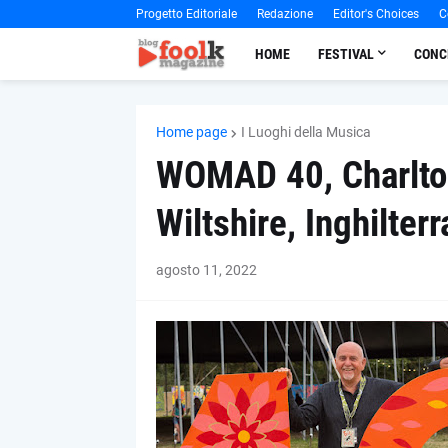
Progetto Editoriale
Redazione
Editor's Choices
C
HOME
FESTIVAL
CONC
Home page
I Luoghi della Musica
WOMAD 40, Charlton
Wiltshire, Inghilter
agosto 11, 2022