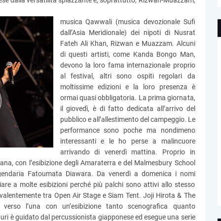
ese dalla versatilità spiazzante e, soprattutto, Rizwan-Muazzam,
musica Qawwali (musica devozionale Sufi
dall’Asia Meridionale) dei nipoti di Nusrat
Fateh Ali Khan, Rizwan e Muazzam. Alcuni
di questi artisti, come Kanda Bongo Man,
devono la loro fama internazionale proprio
al festival, altri sono ospiti regolari da
moltissime edizioni e la loro presenza è
ormai quasi obbligatoria. La prima giornata,
il giovedì, è di fatto dedicata all’arrivo del
pubblico e all’allestimento del campeggio. Le
performance sono poche ma nondimeno
interessanti e le ho perse a malincuore
arrivando di venerdì mattina. Proprio in
iana, con l’esibizione degli Amaraterra e del Malmesbury School
leggendaria Fatoumata Diawara. Da venerdì a domenica i nomi
iare a molte esibizioni perché più palchi sono attivi allo stesso
evalentemente tra Open Air Stage e Siam Tent. Joji Hirota & The
erso l’una con un’esibizione tanto scenografica quanto
uri è guidato dal percussionista giapponese ed esegue una serie