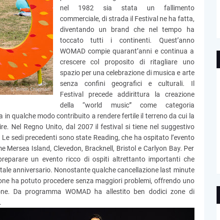
nel 1982 sia stata un fallimento
commerciale, di strada il Festival ne ha fatta,
diventando un brand che nel tempo ha
toccato tutti i continenti. Quest’anno
WOMAD compie quarant’anni e continua a
crescere col proposito di ritagliare uno
spazio per una celebrazione di musica e arte
senza confini geografici e culturali. Il
Festival precede addirittura la creazione
della “world music” come categoria
a in qualche modo contribuito a rendere fertile il terreno da cui la
e. Nel Regno Unito, dal 2007 il festival si tiene nel suggestivo
. Le sedi precedenti sono state Reading, che ha ospitato l’evento
me Mersea Island, Clevedon, Bracknell, Bristol e Carlyon Bay. Per
reparare un evento ricco di ospiti altrettanto importanti che
tale anniversario. Nonostante qualche cancellazione last minute
azione ha potuto procedere senza maggiori problemi, offrendo uno
sone. Da programma WOMAD ha allestito ben dodici zone di
.