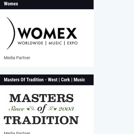
Womex
Media Partner
Masters Of Tradition - West | Cork | Music
Media Partner