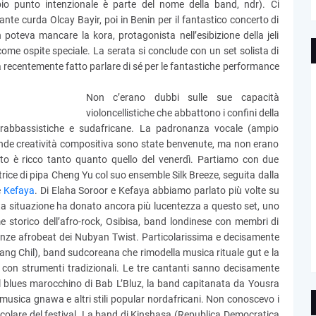
ppio punto intenzionale è parte del nome della band, ndr). Ci
nte curda Olcay Bayir, poi in Benin per il fantastico concerto di
 poteva mancare la kora, protagonista nell’esibizione della jeli
come ospite speciale. La serata si conclude con un set solista di
a recentemente fatto parlare di sé per le fantastiche performance
Non c’erano dubbi sulle sue capacità
violoncellistiche che abbattono i confini della
trabbassistiche e sudafricane. La padronanza vocale (ampio
grande creatività compositiva sono state benvenute, ma non erano
sto è ricco tanto quanto quello del venerdì. Partiamo con due
ice di pipa Cheng Yu col suo ensemble Silk Breeze, seguita dalla
e
Kefaya
. Di Elaha Soroor e Kefaya abbiamo parlato più volte su
sta situazione ha donato ancora più lucentezza a questo set, uno
me storico dell’afro-rock, Osibisa, band londinese con membri di
luenze afrobeat dei Nubyan Twist. Particolarissima e decisamente
wang Chil), band sudcoreana che rimodella musica rituale gut e la
 con strumenti tradizionali. Le tre cantanti sanno decisamente
il blues marocchino di Bab L’Bluz, la band capitanata da Yousra
usica gnawa e altri stili popular nordafricani. Non conoscevo i
articolare del festival. La band di Kinshasa (Republica Democratica