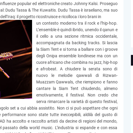
nfluenze popular ed elettroniche creato Johnny Kalsi. Proseguo
stival: Dudu Tassa & The Kuwaitis. Dudu Tassa è israeliano, ma suo
ll’Iraq: il progetto ricostruisce e ricolloca i loro brani in
un contesto moderno tra il rock e l’hip-hop.
L’ensemble è quindi ibrido, unendo il qanun e
il cello a una sezione ritmica occidentale,
accompagnata da backing tracks. Si lascia
la Siam Tent e si torna a ballare con i groove
degli Onipa ensemble londinese ma con un
cuore africano che combina nu jazz, hip-hop
e afrobeat. A chiudere la serata sono di
nuovo le melodie qawwali di Rizwan-
Muazzam Qawwals, che riempiono e fanno
cantare la Siam Tent chiudendo, almeno
emotivamente, il festival. Non credo che
serva rimarcare la varietà di questo festival,
ngolo set a cui abbia assistito. Non ci si può aspettare che ogni
e performance sono state tutte ineccepibili, aldilà del gusto di
D ha accolto e raccolto artisti da decine di regioni del mondo,
el passato della world music. L’industria si espande e con essa