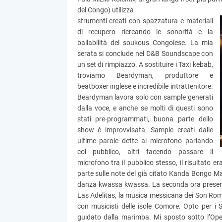
del Congo) utilizza
strumenti creati con spazzatura e materiali
di recupero ricreando le sonorità e la
ballabilità del soukous Congolese. La mia
serata si conclude nel D&B Soundscape con
un set di rimpiazzo. A sostituire i Taxi kebab,
troviamo Beardyman, produttore e
beatboxer inglese e incredibile intrattenitore.
Beardyman lavora solo con sample generati
dalla voce, e anche se molti di questi sono
stati pre-programmati, buona parte dello
show è improvvisata. Sample creati dalle
ultime parole dette al microfono parlando
col pubblico, altri facendo passare il
microfono tra il pubblico stesso, il risultato 
parte sulle note del già citato Kanda Bongo M
danza kwassa kwassa. La seconda ora presenta 
Las Adelitas, la musica messicana dei Son Rom
con musicisti delle isole Comore. Opto per 
guidato dalla marimba. Mi sposto sotto l’Open