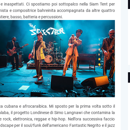
ti e inaspettati. Ci spostiamo poi sottopalco nella Siam Tent per
ornista e compositrice bahreinita accompagnata da altre quattro
stiere, basso, batteria e percussioni.
cubana e afrocaraibica. Mi sposto per la prima volta sotto il
c Jalaba, il progetto Londinese di Simo Langnawi che contamina la
rock, elettronica, reggae e hip-hop. Nell’ora successiva faccio
scape per il soul/funk dell’americano Fantastic Negrito e il jazz