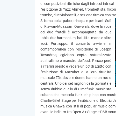
di composizioni ritmiche dagli intrecci intrica
l’esibizione di Yazz Ahmed, trombettista, flic
trombe, due violoncelli, e sezione ritmica con ta
Si torna poi al palco principale per i canti Sufi
di Rizwan-Muazzam Qawwals, dove la voce
dei due fratelli è accompagnata da due
tabla, due harmonium, battiti di mano e altre
voci. Purtroppo, il concerto avviene in
contemporanea con l’esibizione di Joseph
Tawadros, egiziano copto naturalizzato
australiano e maestro dell’oud. Riesco però
a rifarmi presto e vedere un po’ di Egitto con
l’esibizione di Mazaher e la loro ritualità
musicale Zār, dove le donne hanno un ruolo
centrale. Uno dei set migliori della giornata è
senza dubbio quello di Cimafunk, musicista
cubano che mescola funk e hip-hop con musica 
Charlie Gillet Stage per l’esibizione di Electri
musica Gnawa con stili di popular music come 
avanti e indietro tra Open Air Stage e D&B sound