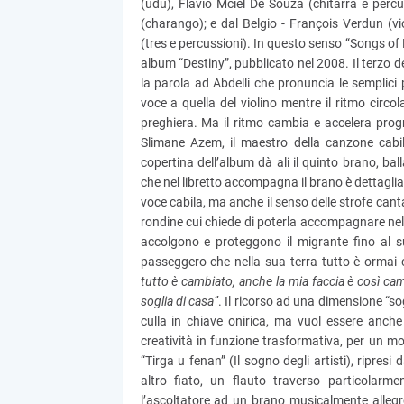
(udu), Flavio Mciel De Souza (chitarra e percu
(charango); e dal Belgio - François Verdun (vio
(tres e percussioni). In questo senso “Songs of E
album “Destiny”, pubblicato nel 2008. Il terzo d
la parola ad Abdelli che pronuncia le semplici
voce a quella del violino mentre il ritmo circola
preghiera. Ma il ritmo cambia e accelera pro
Slimane Azem, il maestro della canzone cabil
copertina dell’album dà ali il quinto brano, bal
che nel libretto accompagna il brano è dettagliato
voce cabila, ma anche il senso delle strofe can
rondine cui chiede di poterla accompagnare nel v
accolgono e proteggono il migrante fino al su
passeggero che nella sua terra tutto è ormai
tutto è cambiato, anche la mia faccia è così cam
soglia di casa”
. Il ricorso ad una dimensione “so
culla in chiave onirica, ma vuol essere anche 
creatività in funzione trasformativa, per un mon
“Tirga u fenan” (Il sogno degli artisti), ripres
altro fiato, un flauto traverso particolarm
l’ascoltatore ad un brano musicalmente allegr