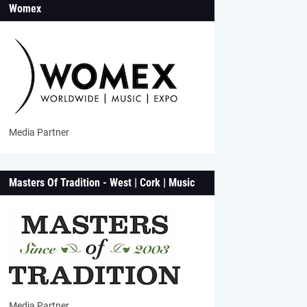
Womex
Media Partner
Masters Of Tradition - West | Cork | Music
Media Partner