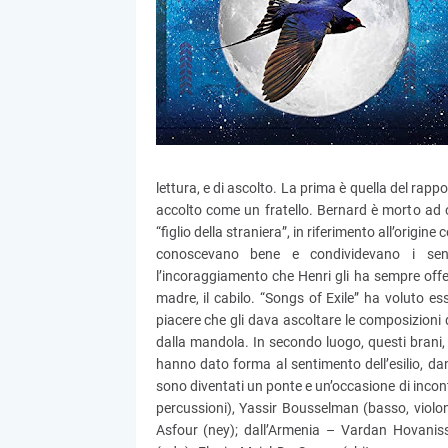
lettura, e di ascolto. La prima è quella del rapp
accolto come un fratello. Bernard è morto ad
“figlio della straniera”, in riferimento all’origin
conoscevano bene e condividevano i senti
l’incoraggiamento che Henri gli ha sempre offer
madre, il cabilo. “Songs of Exile” ha voluto e
piacere che gli dava ascoltare le composizioni 
dalla mandola. In secondo luogo, questi brani,
hanno dato forma al sentimento dell’esilio, d
sono diventati un ponte e un’occasione di incont
percussioni), Yassir Bousselman (basso, violo
Asfour (ney); dall’Armenia – Vardan Hovaniss