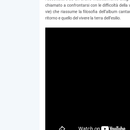
chiamato a confrontarsi con le difficoltà della 
vie) che riassume la filosofia dell’album cantan
ritorno e quello del vivere la terra dell’esilio.