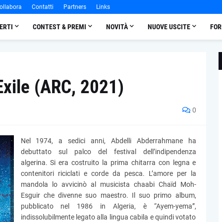
ollabora
Contatti
Partners
Links
ERTI
CONTEST & PREMI
NOVITÀ
NUOVE USCITE
FOR
Exile (ARC, 2021)
0
Nel 1974, a sedici anni, Abdelli Abderrahmane ha
debuttato sul palco del festival dell’indipendenza
algerina. Si era costruito la prima chitarra con legna e
contenitori riciclati e corde da pesca. L’amore per la
mandola lo avvicinò al musicista chaabi Chaïd Moh-
Esguir che divenne suo maestro. Il suo primo album,
pubblicato nel 1986 in Algeria, è “Ayem-yema”,
indissolubilmente legato alla lingua cabila e quindi votato