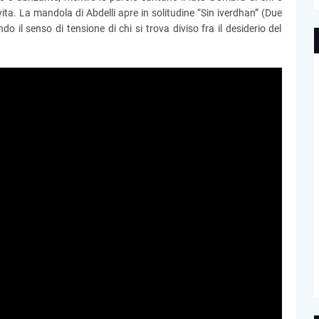
vita. La mandola di Abdelli apre in solitudine “Sin iverdhan” (Due
do il senso di tensione di chi si trova diviso fra il desiderio del