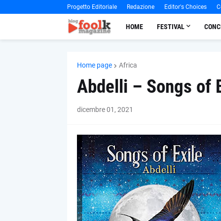
Progetto Editoriale
Redazione
Editor's Choices
C
HOME
FESTIVAL
CONC
Home page
Africa
Abdelli – Songs of 
dicembre 01, 2021