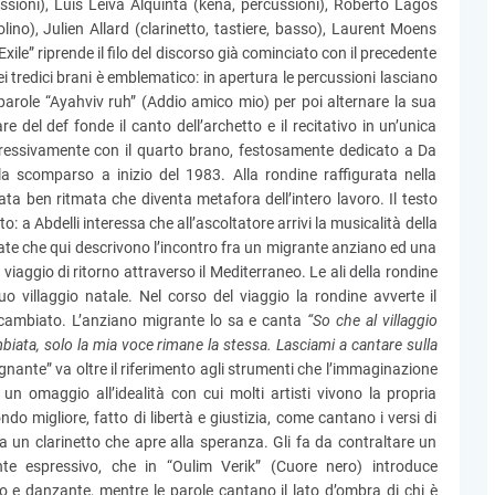
ssioni), Luis Leiva Alquinta (kena, percussioni), Roberto Lagos
lino), Julien Allard (clarinetto, tastiere, basso), Laurent Moens
xile” riprende il filo del discorso già cominciato con il precedente
ei tredici brani è emblematico: in apertura le percussioni lasciano
 parole “Ayahviv ruh” (Addio amico mio) per poi alternare la sua
re del def fonde il canto dell’archetto e il recitativo in un’unica
gressivamente con il quarto brano, festosamente dedicato a Da
a scomparso a inizio del 1983. Alla rondine raffigurata nella
lata ben ritmata che diventa metafora dell’intero lavoro. Il testo
: a Abdelli interessa che all’ascoltatore arrivi la musicalità della
tate che qui descrivono l’incontro fra un migrante anziano ed una
iaggio di ritorno attraverso il Mediterraneo. Le ali della rondine
o villaggio natale. Nel corso del viaggio la rondine avverte il
 cambiato. L’anziano migrante lo sa e canta
“So che al villaggio
biata, solo la mia voce rimane la stessa. Lasciami a cantare sulla
gnante” va oltre il riferimento agli strumenti che l’immaginazione
un omaggio all’idealità con cui molti artisti vivono la propria
do migliore, fatto di libertà e giustizia, come cantano i versi di
i da un clarinetto che apre alla speranza. Gli fa da contraltare un
ente espressivo, che in “Oulim Verik” (Cuore nero) introduce
o e danzante, mentre le parole cantano il lato d’ombra di chi è