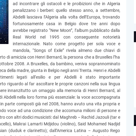
ad incontrare gli ostacoli e le proibizioni che in Algeria
penalizzano i berberi: quello stesso anno, a settembre,
Abdelli lasciava l’Algeria alla volta dell’Europa, trovando
fortunosamente casa in Belgio dove tre anni dopo
avrebbe registrato “New Moon”, l’album pubblicato dalla
Real World nel 1995 con conseguente notorietà
internazionale. Nato come progetto per sola voce e
mandola, “Songs of Exile” rivela almeno due chiavi di
orto di amicizia con Henri Bernard, la persona che a Bruxelles l’ha
 ottobre 2008. A Bruxelles, da bambino, veniva soprannominato
e ceca della madre, giunta in Belgio negli anni Trenta. Henri e Abdelli
menti legati all’esilio e per Abdelli è stato importante
to riguardo al far ascoltare le proprie canzoni nella sua lingua
ssere innanzitutto un omaggio alla memoria di Henri Bernard, al
di Abdelli nella loro forma più essenziale: la voce accompagnata
 in parte composti già nel 2008, hanno avuto una vita propria e
ando voce ad una condizione che accomuna milioni di persone e
ro con altri dodici musicisti: dal Maghreb – Rachid Jazouli (tar e
ncello), Makrai Lamarti Mdjidou (violino), Said Mohamed Nadjid
ian (duduk e clarinetto); dall’America Latina – Augusto Rego