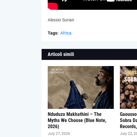
Alessio Surian
Tags:
Africa
Articoli simili
Nduduzo Makhathini – The
Gaousso
Myths We Choose (Blue Note,
Sobra D
2026)
Records,
July 27, 2026
July 22, 2