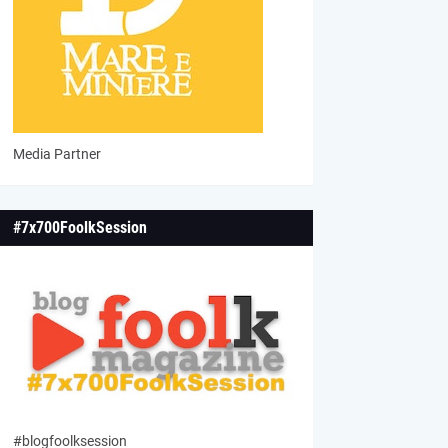
Media Partner
#7x700FoolkSession
#blogfoolksession