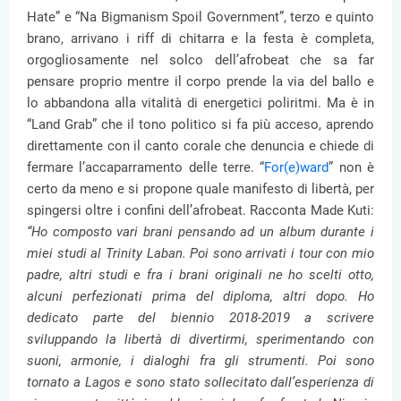
Hate” e “Na Bigmanism Spoil Government”, terzo e quinto
brano, arrivano i riff di chitarra e la festa è completa,
orgogliosamente nel solco dell’afrobeat che sa far
pensare proprio mentre il corpo prende la via del ballo e
lo abbandona alla vitalità di energetici poliritmi. Ma è in
“Land Grab” che il tono politico si fa più acceso, aprendo
direttamente con il canto corale che denuncia e chiede di
fermare l’accaparramento delle terre. “
For(e)ward
” non è
certo da meno e si propone quale manifesto di libertà, per
spingersi oltre i confini dell’afrobeat. Racconta Made Kuti:
“Ho composto vari brani pensando ad un album durante i
miei studi al Trinity Laban. Poi sono arrivati i tour con mio
padre, altri studi e fra i brani originali ne ho scelti otto,
alcuni perfezionati prima del diploma, altri dopo. Ho
dedicato parte del biennio 2018-2019 a scrivere
sviluppando la libertà di divertirmi, sperimentando con
suoni, armonie, i dialoghi fra gli strumenti. Poi sono
tornato a Lagos e sono stato sollecitato dall’esperienza di