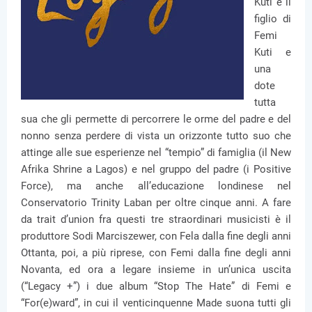
Kuti e il
figlio di
Femi
Kuti e
una
dote
tutta
sua che gli permette di percorrere le orme del padre e del
nonno senza perdere di vista un orizzonte tutto suo che
attinge alle sue esperienze nel “tempio” di famiglia (il New
Afrika Shrine a Lagos) e nel gruppo del padre (i Positive
Force), ma anche all’educazione londinese nel
Conservatorio Trinity Laban per oltre cinque anni. A fare
da trait d’union fra questi tre straordinari musicisti è il
produttore Sodi Marciszewer, con Fela dalla fine degli anni
Ottanta, poi, a più riprese, con Femi dalla fine degli anni
Novanta, ed ora a legare insieme in un’unica uscita
(“Legacy +”) i due album “Stop The Hate” di Femi e
“For(e)ward”, in cui il venticinquenne Made suona tutti gli