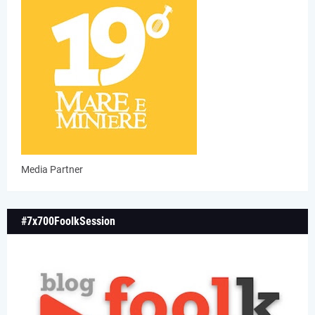
Media Partner
#7x700FoolkSession