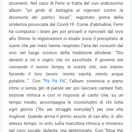
strumenti. Nel caso di Femi si tratta del suo undicesimo
album:
“un grido di battaglia ai nigeriani contro la
disonestà dei politici locali”
, registrato prima della
sindemia provocata dal Covid-19. Come d’abitudine, Femi
ha composto i brani per poi provarli e riprovarli dal vivo
allo Shrine: le registrazioni in studio sono il precipitato di
suoni che per mesi hanno respirato l’aria dei concerti dal
vivo nel luogo iconico della tradizione afrobeat.
“Sto
davanti a voi e voglio che mi ascoltiate. Il governo sta
rovinando il nostro tempo, le nostre vite, non stanno
facendo il loro lavoro: niente sanità, niente acqua
potabile…”
. Con “
Pà Pá Pà
”, l’album comincia a pieno
ritmo e senza giri di parole per poi lasciare cantare fiati,
sezione ritmica e cori in risposta al canto che, su un
tempo medio, accompagna le vicissitudini di chi lotta
ogni giorno (“As we struggle everyday”) per una vita
migliore. Quando arriva il primo assolo di sax alto, è, allo
stesso tempo, in volo sulla macchina ritmica e immerso
nel coro vocale: dolente, ma determinato. Con “Stop the