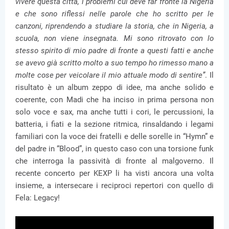
vivere questa città, i problemi cui deve far fronte la Nigeria
e che sono riflessi nelle parole che ho scritto per le
canzoni, riprendendo a studiare la storia, che in Nigeria, a
scuola, non viene insegnata. Mi sono ritrovato con lo
stesso spirito di mio padre di fronte a questi fatti e anche
se avevo già scritto molto a suo tempo ho rimesso mano a
molte cose per veicolare il mio attuale modo di sentire”
. Il
risultato è un album zeppo di idee, ma anche solido e
coerente, con Madi che ha inciso in prima persona non
solo voce e sax, ma anche tutti i cori, le percussioni, la
batteria, i fiati e la sezione ritmica, rinsaldando i legami
familiari con la voce dei fratelli e delle sorelle in “Hymn” e
del padre in “Blood”, in questo caso con una torsione funk
che interroga la passività di fronte al malgoverno. Il
recente concerto per KEXP li ha visti ancora una volta
insieme, a intersecare i reciproci repertori con quello di
Fela: Legacy!