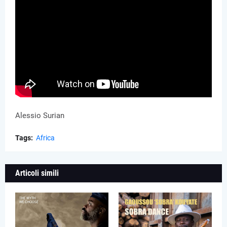
Alessio Surian
Tags:
Africa
Articoli simili