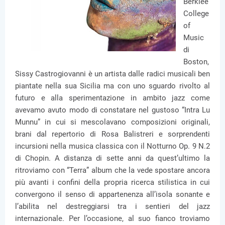
Berklee
College
of
Music
di
Boston,
Sissy Castrogiovanni è un artista dalle radici musicali ben
piantate nella sua Sicilia ma con uno sguardo rivolto al
futuro e alla sperimentazione in ambito jazz come
avevamo avuto modo di constatare nel gustoso “Intra Lu
Munnu” in cui si mescolavano composizioni originali,
brani dal repertorio di Rosa Balistreri e sorprendenti
incursioni nella musica classica con il Notturno Op. 9 N.2
di Chopin. A distanza di sette anni da quest’ultimo la
ritroviamo con “Terra” album che la vede spostare ancora
più avanti i confini della propria ricerca stilistica in cui
convergono il senso di appartenenza all’isola sonante e
l’abilita nel destreggiarsi tra i sentieri del jazz
internazionale. Per l’occasione, al suo fianco troviamo