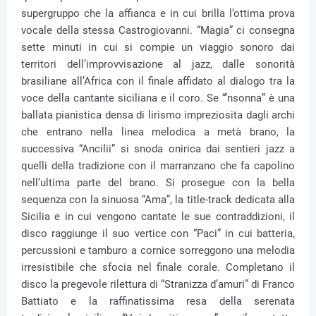
supergruppo che la affianca e in cui brilla l’ottima prova
vocale della stessa Castrogiovanni. “Magia” ci consegna
sette minuti in cui si compie un viaggio sonoro dai
territori dell’improvvisazione al jazz, dalle sonorità
brasiliane all’Africa con il finale affidato al dialogo tra la
voce della cantante siciliana e il coro. Se “’nsonna” è una
ballata pianistica densa di lirismo impreziosita dagli archi
che entrano nella linea melodica a metà brano, la
successiva “Ancilii” si snoda onirica dai sentieri jazz a
quelli della tradizione con il marranzano che fa capolino
nell’ultima parte del brano. Si prosegue con la bella
sequenza con la sinuosa “Ama”, la title-track dedicata alla
Sicilia e in cui vengono cantate le sue contraddizioni, il
disco raggiunge il suo vertice con “Paci” in cui batteria,
percussioni e tamburo a cornice sorreggono una melodia
irresistibile che sfocia nel finale corale. Completano il
disco la pregevole rilettura di “Stranizza d’amuri” di Franco
Battiato e la raffinatissima resa della serenata