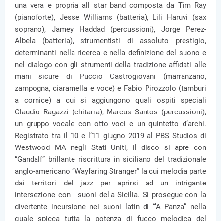
una vera e propria all star band composta da Tim Ray
(pianoforte), Jesse Williams (batteria), Lili Haruvi (sax
soprano), Jamey Haddad (percussioni), Jorge Perez-
Albela (batteria), strumentisti di assoluto prestigio,
determinanti nella ricerca e nella definizione del suono e
nel dialogo con gli strumenti della tradizione affidati alle
mani sicure di Puccio Castrogiovani (marranzano,
zampogna, ciaramella e voce) e Fabio Pirozzolo (tamburi
a cornice) a cui si aggiungono quali ospiti speciali
Claudio Ragazzi (chitarra), Marcus Santos (percussioni),
un gruppo vocale con otto voci e un quintetto d’archi.
Registrato tra il 10 e l’11 giugno 2019 al PBS Studios di
Westwood MA negli Stati Uniti, il disco si apre con
“Gandalf” brillante riscrittura in siciliano del tradizionale
anglo-americano “Wayfaring Stranger” la cui melodia parte
dai territori del jazz per aprirsi ad un intrigante
intersezione con i suoni della Sicilia. Si prosegue con la
divertente incursione nei suoni latin di “’A Panza” nella
quale spicca tutta la potenza di fuoco melodica del