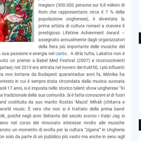
magiaro (300.000 persone sui 9,8 milioni di
Rom che rappresentano circa il 7 % della
popolazione ungherese), è diventata la
prima artista di cultura romaní a ricevere il
prestigioso Lifetime Achievment Award –
assegnato annualmente dagli organizzatori
della fiera più importante delle musiche del
a sua passione e energia nel
canto
. A dirla tutta, Lakatos non è
evuto un premio a Babel Med Festival (2007) e riconoscimenti
ariae); nel 2019 era entrata nel novero dei Kukt50, i più influenti
. Nata non lontana da Budapest quarantadue anni fa, Mónika ha
ontesto in cui è sempre stata circondata dalla musica suonata
 soli 17 anni, si è imposta nello storico talent show ungherese “Ki
 tradizionale della sua comunità. Si è fatta conoscere al di fuori
and costituita da suo marito Rostás ‘Mazsi’ Miháli (chitarra e
la world music. È vero che non si è trattato della prima band
olk, poiché negli anni Settanta del secolo scorso i Kalyi Jag si
iano nel corso del rinnovato interesse rivolto alle musiche
ntarono un momento di svolta per la cultura “zigana” in Ungheria
non solo da parte di un pubblico più vasto ma anche in seno agli