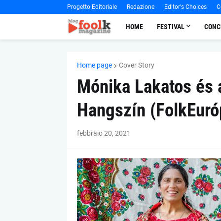
Progetto Editoriale
Redazione
Editor's Choices
C
HOME
FESTIVAL
CONC
Home page
Cover Story
Mónika Lakatos és 
Hangszín (FolkEuró
febbraio 20, 2021