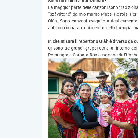
Sono tutti motivi tradizionali?
La maggior parte delle canzoni sono tradizional
“Szávátoné” da mio marito Mazsi Rostás. Per q
Oláh. Sono canzoni eseguite autenticament
abbiamo imparate dai membri della famiglia, ma
In che misura il repertorio Olàh è diverso da q
Ci sono tre grandi gruppi etnici all’interno d
Romungro o Carpato-Rom, che sono dell’Ungher