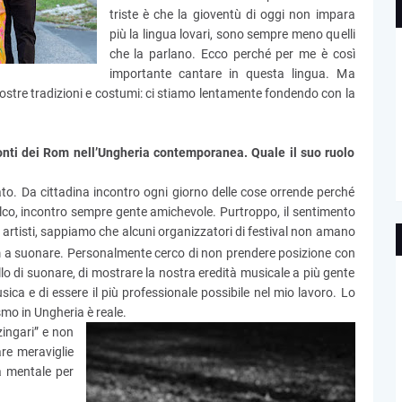
triste è che la gioventù di oggi non impara
più la lingua lovari, sono sempre meno quelli
che la parlano. Ecco perché per me è così
importante cantare in questa lingua. Ma
stre tradizioni e costumi: ci stiamo lentamente fondendo con la
onti dei Rom nell’Ungheria contemporanea. Quale il suo ruolo
ato. Da cittadina incontro ogni giorno delle cose orrende perché
o, incontro sempre gente amichevole. Purtroppo, il sentimento
artisti, sappiamo che alcuni organizzatori di festival non amano
Rom a suonare. Personalmente cerco di non prendere posizione con
ello di suonare, di mostrare la nostra eredità musicale a più gente
sica e di essere il più professionale possibile nel mio lavoro. Lo
ismo in Ungheria è reale.
ingari” e non
are meraviglie
a mentale per