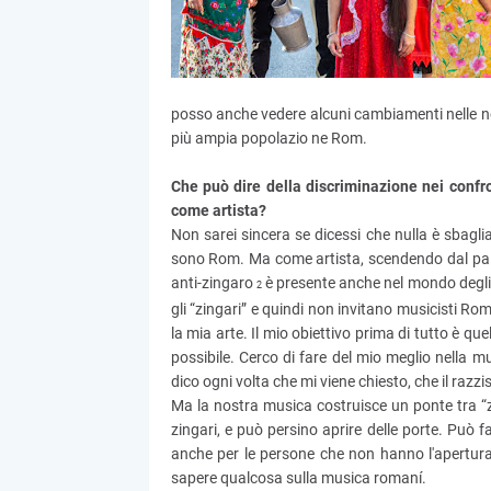
posso anche vedere alcuni cambiamenti nelle no
più ampia popolazio ne Rom.
Che può dire della discriminazione nei confr
come artista?
Non sarei sincera se dicessi che nulla è sbagli
sono Rom. Ma come artista, scendendo dal palc
anti-zingaro
è presente anche nel mondo degli 
2
gli “zingari” e quindi non invitano musicisti 
la mia arte. Il mio obiettivo prima di tutto è qu
possibile. Cerco di fare del mio meglio nella mu
dico ogni volta che mi viene chiesto, che il razz
Ma la nostra musica costruisce un ponte tra “z
zingari, e può persino aprire delle porte. Può f
anche per le persone che non hanno l'apertur
sapere qualcosa sulla musica romaní.