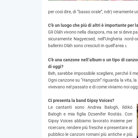
per così dire, di “basso orale”, ndr) veramente
C’è un luogo che più di altri è importante per 
Gli Oláh vivono nella diaspora, ma se si deve pa
sicuramente Nagyecsed, nell’Ungheria nord-ori
ballerini Oláh sono cresciuti in quell’area
.
3
C’è una canzone nell’album o un tipo di canzo
di oggi?
Beh, sarebbe impossibile scegliere, perché il m
Ogni canzone su “Hangszín” riguarda la vita, la 
vivevano nel passato e di come viviamo noi oggi
Ci presenta la band Gipsy Voices?
Le cantanti sono Andrea Balogh, Ildikó
Balogh e mia figlia Dzsenifer Rostás. Con
Gipsy Voices abbiamo lavorato insieme per
ricercare, rendere più fresche e presentare al
pubblico le canzoni romaní più antiche e più