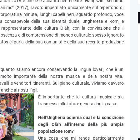
 dal 2018 e che le è accanto nel recente “Hangszín”, secondo
imo” (2017), lavoro imperniato unicamente sul repertorio di
Corporatura minuta, lunghi capelli neri, sguardo profondo, voce
a consapevole della sua identità duale, ungherese e Rom, e
rappresentante della cultura Oláh, con la convinzione che il
onoscenza e di comprensione di mondo culturale spesso ignorato
tos ci parla della sua comunità e della sua recente produzione
n quanto stiamo ancora conservando la lingua lovari, che è un
molto importante della nostra musica e della nostra vita.
valli e venditori itineranti. Sul piano culturale, viviamo davvero
anche ai nostri figli.
È importante che la cultura musicale sia
trasmessa alle future generazioni a casa.
Nell’Ungheria odierna qual è la condizione
degli Olàh all'interno della più ampia
popolazione rom?
Una cosa che mi rende particolarmente