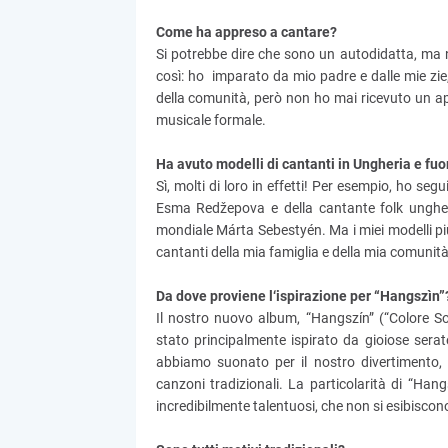
Come ha appreso a cantare?
Si potrebbe dire che sono un autodidatta, ma 
così: ho imparato da mio padre e dalle mie zie
della comunità, però non ho mai ricevuto un 
musicale formale.
Ha avuto modelli di cantanti in Ungheria e fuo
Sì, molti di loro in effetti! Per esempio, ho segui
Esma Redžepova e della cantante folk unghe
mondiale Márta Sebestyén. Ma i miei modelli più
cantanti della mia famiglia e della mia comunità
Da dove proviene l‘ispirazione per “Hangszìn”
Il nostro nuovo album, “Hangszín” (“Colore So
stato principalmente ispirato da gioiose sera
abbiamo suonato per il nostro divertimento
canzoni tradizionali. La particolarità di “Han
incredibilmente talentuosi, che non si esibiscon