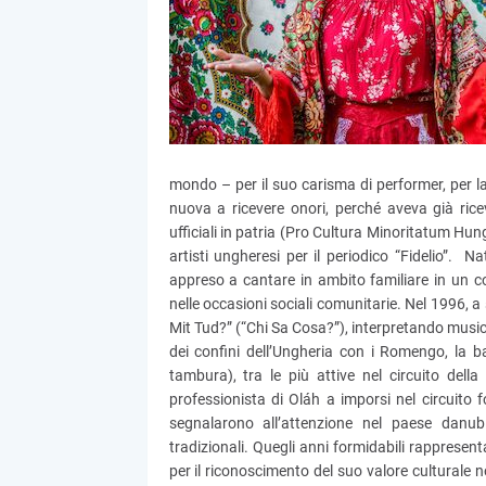
mondo – per il suo carisma di performer, per l
nuova a ricevere onori, perché aveva già ric
ufficiali in patria (Pro Cultura Minoritatum Hung
artisti ungheresi per il periodico “Fidelio”
appreso a cantare in ambito familiare in un c
nelle occasioni sociali comunitarie. Nel 1996, a
Mit Tud?” (“Chi Sa Cosa?”), interpretando musica
dei confini dell’Ungheria con i Romengo, la b
tambura), tra le più attive nel circuito del
professionista di Oláh a imporsi nel circuito f
segnalarono all’attenzione nel paese danub
tradizionali. Quegli anni formidabili rapprese
per il riconoscimento del suo valore culturale 