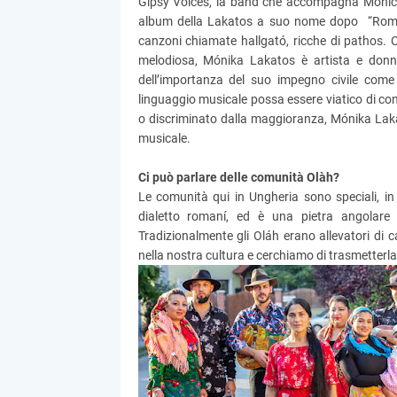
Gipsy Voices, la band che accompagna Monica
album della Lakatos a suo nome dopo “Roman
canzoni chiamate hallgató, ricche di pathos. 
melodiosa, Mónika Lakatos è artista e donn
dell’importanza del suo impegno civile come 
linguaggio musicale possa essere viatico di c
o discriminato dalla maggioranza, Mónika Laka
musicale.
Ci può parlare delle comunità Olàh?
Le comunità qui in Ungheria sono speciali, i
dialetto romaní, ed è una pietra angolare 
Tradizionalmente gli Oláh erano allevatori di ca
nella nostra cultura e cerchiamo di trasmetterla 