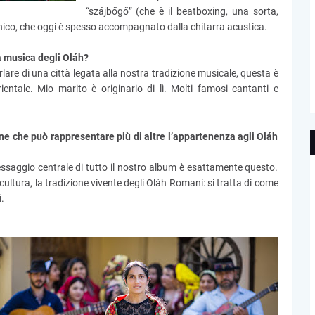
“szájbőgő” (che è il beatboxing, una sorta,
 unico, che oggi è spesso accompagnato dalla chitarra acustica.
la musica degli Oláh?
rlare di una città legata alla nostra tradizione musicale, questa è
entale. Mio marito è originario di lì. Molti famosi cantanti e
ne che può rappresentare più di altre l’appartenenza agli Oláh
essaggio centrale di tutto il nostro album è esattamente questo.
cultura, la tradizione vivente degli Oláh Romani: si tratta di come
.