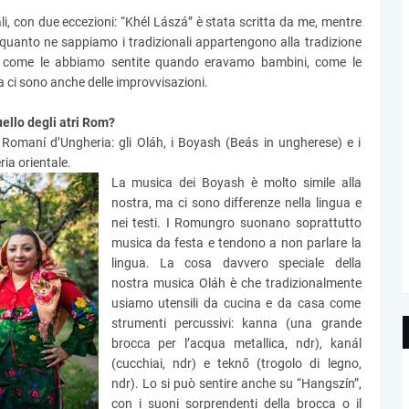
i, con due eccezioni: “Khél Lászá” è stata scritta da me, mentre
uanto ne sappiamo i tradizionali appartengono alla tradizione
e come le abbiamo sentite quando eravamo bambini, come le
 ci sono anche delle improvvisazioni.
uello degli atri Rom?
ei Romaní d’Ungheria: gli Oláh, i Boyash (Beás in ungherese) e i
ia orientale.
La musica dei Boyash è molto simile alla
nostra, ma ci sono differenze nella lingua e
nei testi. I Romungro suonano soprattutto
musica da festa e tendono a non parlare la
lingua. La cosa davvero speciale della
nostra musica Oláh è che tradizionalmente
usiamo utensili da cucina e da casa come
strumenti percussivi: kanna (una grande
brocca per l’acqua metallica, ndr), kanál
(cucchiai, ndr) e teknő (trogolo di legno,
ndr). Lo si può sentire anche su “Hangszín”,
con i suoni sorprendenti della brocca o il