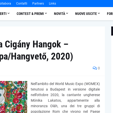
ollabora
Contatti
Partners
Links
ERTI
CONTEST & PREMI
NOVITÀ
NUOVE USCITE
FOR
a Cigány Hangok –
pa/Hangvető, 2020)
0
Nell’ambito del World Music Expo (WOMEX)
tenutosi a Budapest in versione digitale
nell’ottobre 2020, la cantante ungherese
Mónika Lakatos, appartenente alla
minoranza Oláh, una dei tre gruppi di
popolazione Rom che vivono nel Paese