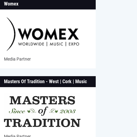
Womex
Media Partner
Masters Of Tradition - West | Cork | Music
Media Partner