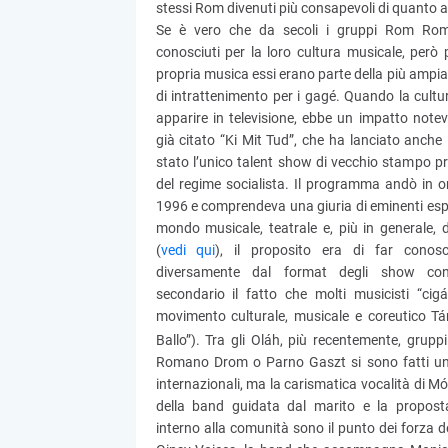
stessi Rom divenuti più consapevoli di quanto a
Se è vero che da secoli i gruppi Rom Ro
conosciuti per la loro cultura musicale, però
propria musica essi erano parte della più ampia
di intrattenimento per i gagé. Quando la cultu
apparire in televisione, ebbe un impatto notevo
già citato “Ki Mit Tud”, che ha lanciato anch
stato l’unico talent show di vecchio stampo p
del regime socialista. Il programma andò in on
1996 e comprendeva una giuria di eminenti espe
mondo musicale, teatrale e, più in generale, d
(
vedi qui
), il proposito era di far conosce
diversamente dal format degli show co
secondario il fatto che molti musicisti “cig
movimento culturale, musicale e coreutico 
Ballo”). Tra gli Oláh, più recentemente, grup
Romano Drom o Parno Gaszt si sono fatti un 
internazionali, ma la carismatica vocalità di Mó
della band guidata dal marito e la proposta
interno alla comunità sono il punto dei forza d