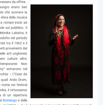
vessero da offrire.
mungro erano ben
 più che suonare la
 sfera della musica
ra romaní iniziò ad
le sul pubblico. Il
e Mónika Lakatos, è
rodotto nel periodo
da tra il 1962 e il
rti provenienti dal
elle arti ungheresi
re culture altre,
ntemporanei. Non
ány” entrarono nel
Táncház
(“Case da
1
pi quali Ando Drom,
nome nei festival
nika, il virtuosismo
 di un repertorio
ei
Romengo
e delle