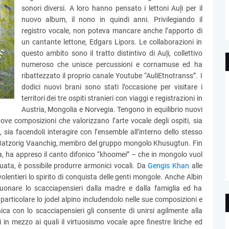
sonori diversi. A loro hanno pensato i lettoni Auļi per il
nuovo album, il nono in quindi anni. Privilegiando il
registro vocale, non poteva mancare anche l’apporto di
un cantante lettone, Edgars Lipors. Le collaborazioni in
questo ambito sono il tratto distintivo di Auļi, collettivo
numeroso che unisce percussioni e cornamuse ed ha
ribattezzato il proprio canale Youtube “AuliEtnotranss”. I
dodici nuovi brani sono stati l’occasione per visitare i
territori dei tre ospiti stranieri con viaggi e registrazioni in
Austria, Mongolia e Norvegia. Tengono in equilibrio nuovi
uove composizioni che valorizzano l’arte vocale degli ospiti, sia
 sia facendoli interagire con l’ensemble all’interno dello stesso
 Batzorig Vaanchig, membro del gruppo mongolo Khusugtun. Fin
, ha appreso il canto difonico “khoomei” – che in mongolo vuol
guata, è possibile produrre armonici vocali. Da
Gengis Khan
alle
olentieri lo spirito di conquista delle genti mongole. Anche Albin
uonare lo scacciapensieri dalla madre e dalla famiglia ed ha
in particolare lo jodel alpino includendolo nelle sue composizioni e
ica con lo scacciapensieri gli consente di unirsi agilmente alla
i in mezzo ai quali il virtuosismo vocale apre finestre liriche ed