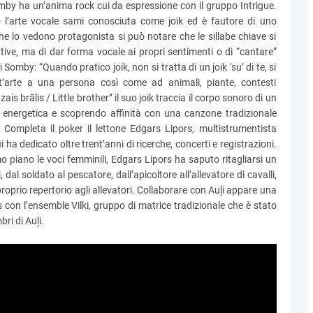
omby ha un’anima rock cui da espressione con il gruppo Intrigue.
 l’arte vocale sami conosciuta come joik ed è fautore di uno
 che lo vedono protagonista si può notare che le sillabe chiave si
rative, ma di dar forma vocale ai propri sentimenti o di “cantare”
i Somby: “Quando pratico joik, non si tratta di un joik ‘su’ di te, si
est’arte a una persona così come ad animali, piante, contesti
is brālis / Little brother” il suo joik traccia il corpo sonoro di un
ca energetica e scoprendo affinità con una canzone tradizionale
. Completa il poker il lettone Edgars Lipors, multistrumentista
 ha dedicato oltre trent’anni di ricerche, concerti e registrazioni.
o piano le voci femminili, Edgars Lipors ha saputo ritagliarsi un
 dal soldato al pescatore, dall’apicoltore all’allevatore di cavalli,
oprio repertorio agli allevatori. Collaborare con Auļi appare una
 con l’ensemble Vilki, gruppo di matrice tradizionale che è stato
bri di Auļi.