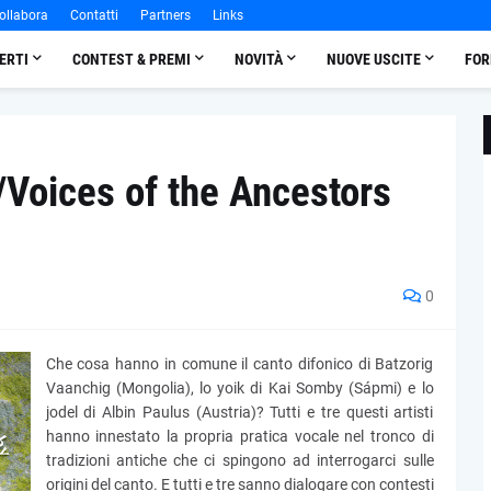
ollabora
Contatti
Partners
Links
ERTI
CONTEST & PREMI
NOVITÀ
NUOVE USCITE
FOR
/Voices of the Ancestors
0
Che cosa hanno in comune il canto difonico di Batzorig
Vaanchig (Mongolia), lo yoik di Kai Somby (Sápmi) e lo
jodel di Albin Paulus (Austria)? Tutti e tre questi artisti
hanno innestato la propria pratica vocale nel tronco di
tradizioni antiche che ci spingono ad interrogarci sulle
origini del canto. E tutti e tre sanno dialogare con contesti