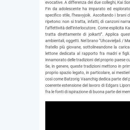
evocative. A differenza dei due colleghi, Kai S
Fin da adolescente ha imparato ed esplorato
specifico stile, l’heavyjoik. Ascoltando i brani
ripetono: non si tratta, infatti, di canzoni nar
l’affettività dell’interlocutore. Come esplicita Ka
tratta direttamente di joikarti”. Applica qu
ambientali, oggetti. Nel brano “Uhcavieljaš / Maza
fratello più giovane, sottolineandone la cari
lettone dedicata al rapporto fra madri e figli
innamorato delle tradizioni del proprio paese cui
Se, in genere, queste tradizioni mettono in prim
proprio spazio legato, in particolare, ai mestieri,
così come Batzorig Vaanchig dedica parte del pr
coerente estensione del lavoro di Edgars Lipors
fra le fonti di ispirazione di buona parte dei mem