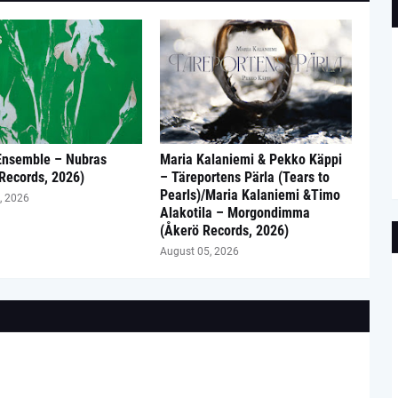
Ensemble – Nubras
Maria Kalaniemi & Pekko Käppi
 Records, 2026)
– Täreportens Pärla (Tears to
Pearls)/Maria Kalaniemi &Timo
, 2026
Alakotila – Morgondimma
(Åkerö Records, 2026)
August 05, 2026