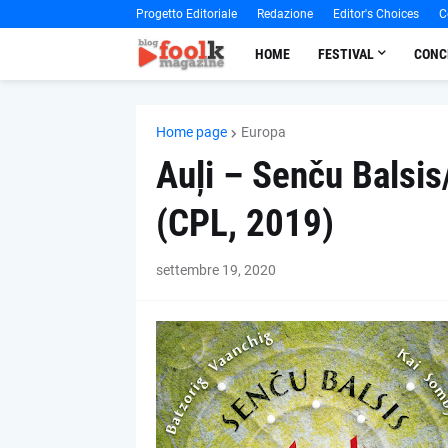
Progetto Editoriale
Redazione
Editor's Choices
C
HOME
FESTIVAL
CONC
Home page
Europa
Auļi – Senču Balsis
(CPL, 2019)
settembre 19, 2020