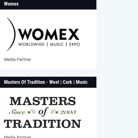
Womex
Media Partner
Masters Of Tradition - West | Cork | Music
Media Partner