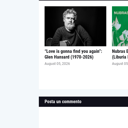
“Love is gonna find you again”:
Nubras 
Glen Hansard (1970-2026)
(Liburia
August 05, 2026
August 05
Posta un commento