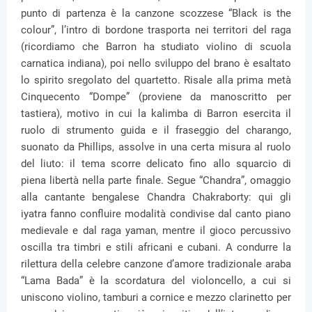
punto di partenza è la canzone scozzese “Black is the
colour”, l’intro di bordone trasporta nei territori del raga
(ricordiamo che Barron ha studiato violino di scuola
carnatica indiana), poi nello sviluppo del brano è esaltato
lo spirito sregolato del quartetto. Risale alla prima metà
Cinquecento “Dompe” (proviene da manoscritto per
tastiera), motivo in cui la kalimba di Barron esercita il
ruolo di strumento guida e il fraseggio del charango,
suonato da Phillips, assolve in una certa misura al ruolo
del liuto: il tema scorre delicato fino allo squarcio di
piena libertà nella parte finale. Segue “Chandra”, omaggio
alla cantante bengalese Chandra Chakraborty: qui gli
iyatra fanno confluire modalità condivise dal canto piano
medievale e dal raga yaman, mentre il gioco percussivo
oscilla tra timbri e stili africani e cubani. A condurre la
rilettura della celebre canzone d’amore tradizionale araba
“Lama Bada” è la scordatura del violoncello, a cui si
uniscono violino, tamburi a cornice e mezzo clarinetto per