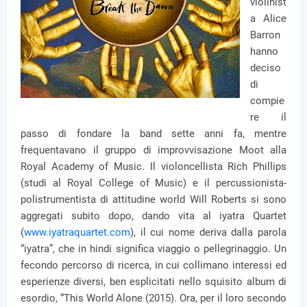
violinist
a Alice
Barron
hanno
deciso
di
compie
re il
passo di fondare la band sette anni fa, mentre
frequentavano il gruppo di improvvisazione Moot alla
Royal Academy of Music. Il violoncellista Rich Phillips
(studi al Royal College of Music) e il percussionista-
polistrumentista di attitudine world Will Roberts si sono
aggregati subito dopo, dando vita al iyatra Quartet
(
www.iyatraquartet.com
), il cui nome deriva dalla parola
“iyatra”, che in hindi significa viaggio o pellegrinaggio. Un
fecondo percorso di ricerca, in cui collimano interessi ed
esperienze diversi, ben esplicitati nello squisito album di
esordio, “This World Alone (2015). Ora, per il loro secondo