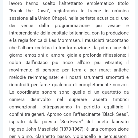
lavoro hanno scelto l’altrettanto emblematico titolo
“Break the Dawn”, registrando le tracce in un’unica
sessione alla Union Chapel, nella perfetta acustica di uno
dei venue dalla programmazione più vivace e
intraprendente della capitale britannica, con la produzione
e la regia fonica di Les Mommsen. I musicisti raccontano
che l’album «celebra la trasformazione - la prima luce del
giorno; emozioni di amore, gioia e profonda riflessione; i
colori dall’indaco più ricco all’oro più vibrante; il
movimento di persone per terra e per mare; antiche
melodie re-immaginate; e i nostri strumenti smontati e
ricostruiti per farne qualcosa di completamente nuovo».
Le coordinate sonore sono quelle di un quartetto da
camera disinvolto nel superare assetti timbrici
convenzionali, oltrepassando in perfetto equilibrio i
confini tra generi. Aprono con l’affascinante “Black Seas”,
ispirato dalla poesia “Sea-Fever” del poeta laureato
inglese John Masefield (1878-1967): è una composizione
per violino, clarinetto basso, violoncello e percussioni: