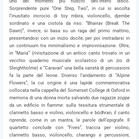
uno dei momenti più riusciti dell’intero disco.
Sorprendente pure “One Step, Two”, in cui si ascolta
l’inusitato incrocio di toy mbira, violoncello, djembe
sordinato e una ciotola da riso. “Bhairav (Break The
Dawn)”, invece, si basa su un raga del primo mattino,
presentandosi con un inizio docile, per poi instradarsi in
un continuum tra minimalismo e improvvisazione. Oltre,
in “Maria” (rivisitazione di un antico canto trovato in un
vecchio quaderno musicale scolastico di un zio di
Sleightholme) e “Caravan” una bella varietà di percussioni
fa la parte del leone. Diverso l’andamento di “Alpine
Flowers”, la cui origine è una lapide commemorativa
collocata nella cappella del Somerset College di Oxford in
memoria di una donna morta salvando due ragazze zoppe
da un edificio in fiamme: sulla tessitura strumentale di
clarinetto basso e violino, violoncello e bódhran, il canto
riprende, come in un mantra, le parole dell’epigrafe. Il
quartetto conclude con “Fives”, traccia per violino,
clarinetto basso, violoncello, charango e percussioni,