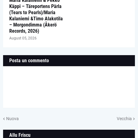
Maria Kalaniemi & Pekko
Käppi – Täreportens Pärla
(Tears to Pearls)/Maria
Kalaniemi &Timo Alakotila
– Morgondimma (Åkerö
Records, 2026)
August 05, 2026
Posta un commento
Nuova
Vecchia
Allu Friscu