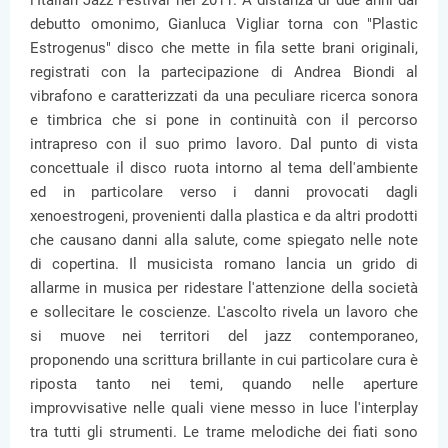
l’Italian Jazz Festival nel 2011. A distanza di due anni dal
debutto omonimo, Gianluca Vigliar torna con "Plastic
Estrogenus" disco che mette in fila sette brani originali,
registrati con la partecipazione di Andrea Biondi al
vibrafono e caratterizzati da una peculiare ricerca sonora
e timbrica che si pone in continuità con il percorso
intrapreso con il suo primo lavoro. Dal punto di vista
concettuale il disco ruota intorno al tema dell'ambiente
ed in particolare verso i danni provocati dagli
xenoestrogeni, provenienti dalla plastica e da altri prodotti
che causano danni alla salute, come spiegato nelle note
di copertina. Il musicista romano lancia un grido di
allarme in musica per ridestare l'attenzione della società
e sollecitare le coscienze. L'ascolto rivela un lavoro che
si muove nei territori del jazz contemporaneo,
proponendo una scrittura brillante in cui particolare cura è
riposta tanto nei temi, quando nelle aperture
improvvisative nelle quali viene messo in luce l'interplay
tra tutti gli strumenti. Le trame melodiche dei fiati sono