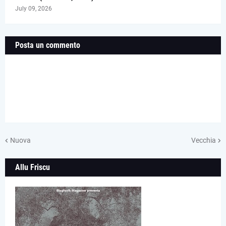
July 09, 2026
Posta un commento
Nuova
Vecchia
Allu Friscu