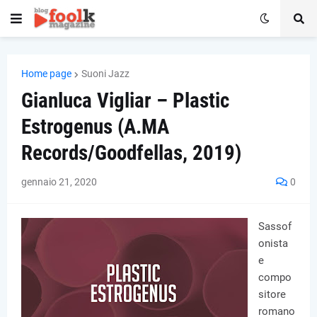
Home page
Suoni Jazz
Gianluca Vigliar – Plastic
Estrogenus (A.MA
Records/Goodfellas, 2019)
gennaio 21, 2020
0
Sassof
onista
e
compo
sitore
romano