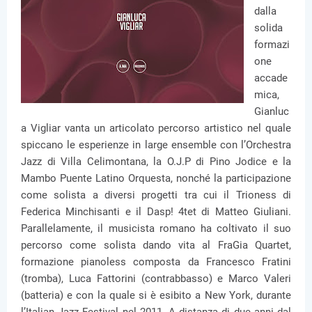
dalla
solida
formazi
one
accade
mica,
Gianluc
a Vigliar vanta un articolato percorso artistico nel quale
spiccano le esperienze in large ensemble con l’Orchestra
Jazz di Villa Celimontana, la O.J.P di Pino Jodice e la
Mambo Puente Latino Orquesta, nonché la participazione
come solista a diversi progetti tra cui il Trioness di
Federica Minchisanti e il Dasp! 4tet di Matteo Giuliani.
Parallelamente, il musicista romano ha coltivato il suo
percorso come solista dando vita al FraGia Quartet,
formazione pianoless composta da Francesco Fratini
(tromba), Luca Fattorini (contrabbasso) e Marco Valeri
(batteria) e con la quale si è esibito a New York, durante