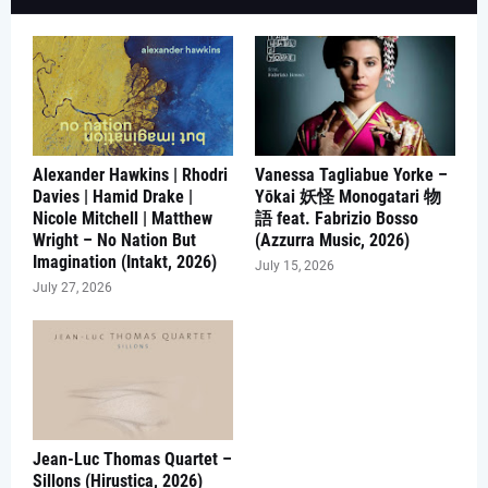
Alexander Hawkins | Rhodri
Vanessa Tagliabue Yorke –
Davies | Hamid Drake |
Yōkai 妖怪 Monogatari 物
Nicole Mitchell | Matthew
語 feat. Fabrizio Bosso
Wright – No Nation But
(Azzurra Music, 2026)
Imagination (Intakt, 2026)
July 15, 2026
July 27, 2026
Jean-Luc Thomas Quartet –
Sillons (Hirustica, 2026)