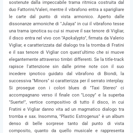
sostenute dalla impeccabile trama ritmica costruita dal
duo Fattorini/Valeri, mentre il vibrafono entra a sparigliare
le carte dal punto di vista armonico. Aperto dalle
dissonanze armoniche di "Julaya" in cui il vibrafono tesse
una trama ipnotica su cui si muove il sax tenore di Vigliar,
il disco entra nel vivo con "Apokalypto", firmata da Valerio
Vigliar, e caratterizzata dal dialogo tra la tromba di Fratini
e il sax tenore di Vigliar con quest'ultimo che si muove
elegantemente attraverso timbri differenti. Se la title-track
rapisce l'attenzione sin dalle prime note con il suo
incedere ipnotico guidato dal vibrafono di Biondi, la
successiva "Minors" si caratterizza per il serrato interplay.
Si prosegue con i colori blues di "Taxi Stereo" ci
accompagnano verso il finale con "Loopy" e la superba
"Suerte!", vertice compositivo di tutto il disco, in cui
Fratini e Vigliar danno vita ad un magmatico dialogo tra
tromba e sax. Insomma, "Plastic Estrogenus" è un album
denso di belle sorprese tanto dal punto di vista
composito, quanto da quello musicale e rappresenta