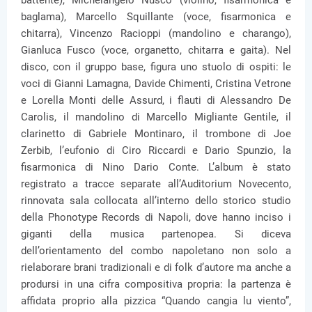
battente), Michelangelo Nusco (violino, fisarmonica e
baglama), Marcello Squillante (voce, fisarmonica e
chitarra), Vincenzo Racioppi (mandolino e charango),
Gianluca Fusco (voce, organetto, chitarra e gaita). Nel
disco, con il gruppo base, figura uno stuolo di ospiti: le
voci di Gianni Lamagna, Davide Chimenti, Cristina Vetrone
e Lorella Monti delle Assurd, i flauti di Alessandro De
Carolis, il mandolino di Marcello Migliante Gentile, il
clarinetto di Gabriele Montinaro, il trombone di Joe
Zerbib, l’eufonio di Ciro Riccardi e Dario Spunzio, la
fisarmonica di Nino Dario Conte. L’album è stato
registrato a tracce separate all’Auditorium Novecento,
rinnovata sala collocata all’interno dello storico studio
della Phonotype Records di Napoli, dove hanno inciso i
giganti della musica partenopea. Si diceva
dell’orientamento del combo napoletano non solo a
rielaborare brani tradizionali e di folk d’autore ma anche a
prodursi in una cifra compositiva propria: la partenza è
affidata proprio alla pizzica “Quando cangia lu viento”,