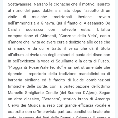
Scetavajasse. Narrano le cronache che il motivo, ispirato
al ritmo del paso doble, sia nato dopo l’ascolto di un
vinile di musiche tradizionali iberiche trovato
nell’immondizia a Ginevra. Qui il flauto di Alessandro De
Carolis scorrazza con notevole estro. Un’altra
composizione di Chimenti, “Canzone della Vela”, canto
d’amore che invita ad avere cura e dedizione alle cose che
si amano e da cui è tratto il verso che dà il titolo
all’album, si rivela uno degli episodi di punta del disco con
in bell’evidenza la voce di Squillante e la gaita di Fusco.
“Pioggia di Rose/Viale Fiorito” è un set strumentale che
riprende il repertorio della tradizione mandolinistica di
barberia siciliana ed è farcito di lucide combinazioni
timbriche delle corde, con la partecipazione dell’ottimo
Marcello Smigliante Gentile (dei Suonno D’Ajere). Segue
un altro classico, “Serenata”, storico brano di Amerigo
Ciervo dei Musicalia, reso con grande efficacia vocale e
costruito con un’imprevista partitura bandistica finale che