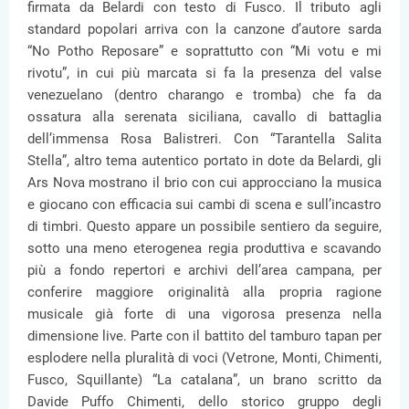
firmata da Belardi con testo di Fusco. Il tributo agli
standard popolari arriva con la canzone d’autore sarda
“No Potho Reposare” e soprattutto con “Mi votu e mi
rivotu”, in cui più marcata si fa la presenza del valse
venezuelano (dentro charango e tromba) che fa da
ossatura alla serenata siciliana, cavallo di battaglia
dell’immensa Rosa Balistreri. Con “Tarantella Salita
Stella”, altro tema autentico portato in dote da Belardi, gli
Ars Nova mostrano il brio con cui approcciano la musica
e giocano con efficacia sui cambi di scena e sull’incastro
di timbri. Questo appare un possibile sentiero da seguire,
sotto una meno eterogenea regia produttiva e scavando
più a fondo repertori e archivi dell’area campana, per
conferire maggiore originalità alla propria ragione
musicale già forte di una vigorosa presenza nella
dimensione live. Parte con il battito del tamburo tapan per
esplodere nella pluralità di voci (Vetrone, Monti, Chimenti,
Fusco, Squillante) “La catalana”, un brano scritto da
Davide Puffo Chimenti, dello storico gruppo degli