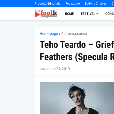
Progetto Editoriale
Redazione
Editor's Choices
C
HOME
FESTIVAL
CONC
Home page
Contemporanea
Teho Teardo – Grief
Feathers (Specula 
novembre 21, 2019