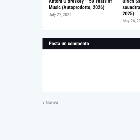
Antoni O'Breskey – 50 Years of
Ulrich S
Music (Autoprodotto, 2026)
soundtra
2025)
July 27, 2026
May 26, 2
Posta un commento
Nuova