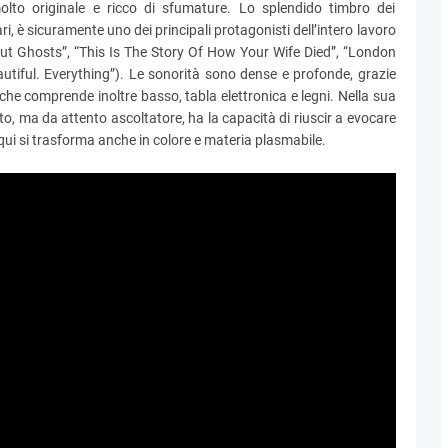
lto originale e ricco di sfumature. Lo splendido timbro dei
i, è sicuramente uno dei principali protagonisti dell’intero lavoro
out Ghosts”, “This Is The Story Of How Your Wife Died”, “London
utiful. Everything”). Le sonorità sono dense e profonde, grazie
che comprende inoltre basso, tabla elettronica e legni. Nella sua
to, ma da attento ascoltatore, ha la capacità di riuscir a evocare
qui si trasforma anche in colore e materia plasmabile.