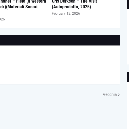
andner – Field (a western
Cris Derksen – The Visit
ck)(Materiali Sonori,
(Autoprodotto, 2025)
February 12, 2026
026
Vecchia