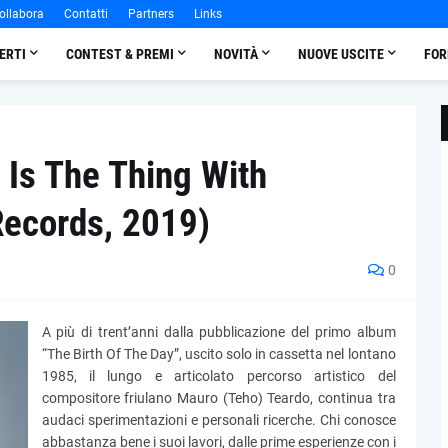
ollabora
Contatti
Partners
Links
ERTI
CONTEST & PREMI
NOVITÀ
NUOVE USCITE
FOR
 Is The Thing With
Records, 2019)
0
A più di trent’anni dalla pubblicazione del primo album
“The Birth Of The Day”, uscito solo in cassetta nel lontano
1985, il lungo e articolato percorso artistico del
compositore friulano Mauro (Teho) Teardo, continua tra
audaci sperimentazioni e personali ricerche. Chi conosce
abbastanza bene i suoi lavori, dalle prime esperienze con i