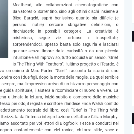
Meathead, alle collaborazioni cinematografiche con
Salvatores o Sorrentino, sino agli ottimi dischi insieme a
Blixa Bargeld, saprà benissimo quanto sia difficile (e
persino inutile) cercare sbrigative definizioni, o
rinchiuderlo in possibili categorie. La creatività è
misteriosa, segue vie tortuose e inaspettate,
sorprendendoci. Spesso basta solo seguirla e lasciarsi
guidare senza timore dalla curiosità o da una piccola
intuizione e all’improvviso, tutto acquista un senso. “Grief
Is The Thing With Feathers”, l’ultimo progetto di Teardo, è
nzo omonimo di Max Porter. “Grief” racconta la storia di uno
ndra con i due figli, dopo la morte della moglie. Da quel terribile
sempre, ma l’improvviso arrivo di un bizzarro personaggio con
e guida spirituale, li aiuterà a ricominciare di nuovo a vivere. La
ena ultimata la lettura, iniziò subito a comporre delle musiche
 stesso periodo, il regista e scrittore irlandese Enda Walsh confidò
 adattamento teatrale del libro, così, “Grief Is The Thing With
terizzata dall’intensa interpretazione dell’attore Cillian Murphy.
amo ascoltato per voi lettori di Blogfoolk, riesce a condurci nel
alogano costantemente con elettronica, chitarra slide, voce e