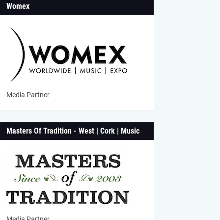
Womex
Media Partner
Masters Of Tradition - West | Cork | Music
Media Partner