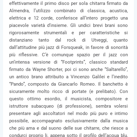
effettivamente il primo disco per sola chitarra firmato da
Almendra, l’utilizzo combinato di classica, acustica,
elettrica e 12 corde, conferisce all’intero progetto una
piacevole varietà d’insieme. Gli undici brevi brani sono
rigorosamente strumentali e per caratteristiche si
distanziano tanto dal rock di Utveggi, quanto
dall’attitudine più jazz di Forsqueak, in favore di sonorità
più riflessive. C’è comunque spazio per il jazz con
un’intensa versione di “Footprints”, classico standard
firmato da Wayne Shorter, poi ci sono anche “Saltarello”,
un antico brano attribuito a Vincenzo Galilei e l’inedito
“Pando”, composto da Giancarlo Romeo. Il banchetto è
sicuramente molto ricco di portate (e prelibato). Con
questo ottimo esordio, il musicista, compositore e
istruttore subacqueo (di professione), sembra volersi
presentare agli ascoltatori nel modo più puro e intimo
possibile, accompagnato esclusivamente dalla musica
che più ama e dal suono delle sue chitarre, che riesce a
condurci proprio li, appena sotto il profilo dell’acqua blu,