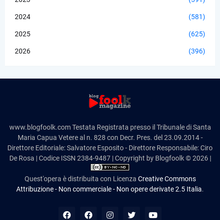
2024
(581)
2025
(625)
2026
(396)
www.blogfoolk.com Testata Registrata presso il Tribunale di Santa
Maria Capua Vetere al n. 828 con Decr. Pres. del 23.09.2014 -
Direttore Editoriale: Salvatore Esposito - Direttore Responsabile: Ciro
De Rosa | Codice ISSN 2384-9487 | Copyright by Blogfoolk © 2026 |
Quest'opera è distribuita con Licenza
Creative Commons
Attribuzione - Non commerciale - Non opere derivate 2.5 Italia
.