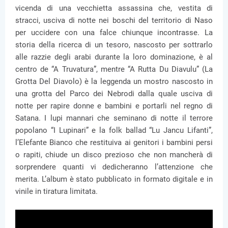
vicenda di una vecchietta assassina che, vestita di
stracci, usciva di notte nei boschi del territorio di Naso
per uccidere con una falce chiunque incontrasse. La
storia della ricerca di un tesoro, nascosto per sottrarlo
alle razzie degli arabi durante la loro dominazione, è al
centro de “A Truvatura”, mentre “A Rutta Du Diavulu” (La
Grotta Del Diavolo) è la leggenda un mostro nascosto in
una grotta del Parco dei Nebrodi dalla quale usciva di
notte per rapire donne e bambini e portarli nel regno di
Satana. I lupi mannari che seminano di notte il terrore
popolano “I Lupinari” e la folk ballad “Lu Jancu Lifanti”,
l’Elefante Bianco che restituiva ai genitori i bambini persi
o rapiti, chiude un disco prezioso che non mancherà di
sorprendere quanti vi dedicheranno l’attenzione che
merita. L’album è stato pubblicato in formato digitale e in
vinile in tiratura limitata.