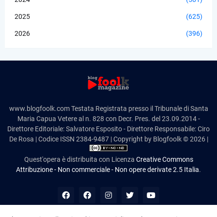
2025
(625)
2026
(396)
www.blogfoolk.com Testata Registrata presso il Tribunale di Santa
Maria Capua Vetere al n. 828 con Decr. Pres. del 23.09.2014 -
Direttore Editoriale: Salvatore Esposito - Direttore Responsabile: Ciro
De Rosa | Codice ISSN 2384-9487 | Copyright by Blogfoolk © 2026 |
Quest'opera è distribuita con Licenza
Creative Commons
Attribuzione - Non commerciale - Non opere derivate 2.5 Italia
.