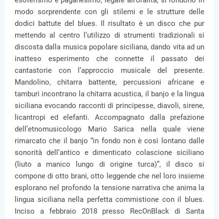
esoterismo e paganesimo, legate all’oralità, si fondono in
modo sorprendente con gli stilemi e le strutture delle
dodici battute del blues. Il risultato è un disco che pur
mettendo al centro l’utilizzo di strumenti tradizionali si
discosta dalla musica popolare siciliana, dando vita ad un
inatteso esperimento che connette il passato dei
cantastorie con l’approccio musicale del presente.
Mandolino, chitarra battente, percussioni africane e
tamburi incontrano la chitarra acustica, il banjo e la lingua
siciliana evocando racconti di principesse, diavoli, sirene,
licantropi ed elefanti. Accompagnato dalla prefazione
dell’etnomusicologo Mario Sarica nella quale viene
rimarcato che il banjo “in fondo non è così lontano dalle
sonorità dell’antico e dimenticato colascione siciliano
(liuto a manico lungo di origine turca)”, il disco si
compone di otto brani, otto leggende che nel loro insieme
esplorano nel profondo la tensione narrativa che anima la
lingua siciliana nella perfetta commistione con il blues.
Inciso a febbraio 2018 presso RecOnBlack di Santa