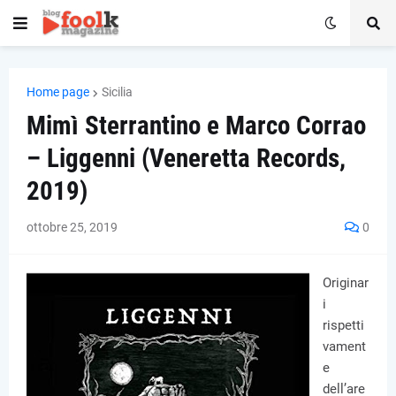
Home page
Sicilia
Mimì Sterrantino e Marco Corrao
– Liggenni (Veneretta Records,
2019)
ottobre 25, 2019
0
Originar
i
rispetti
vament
e
dell’are