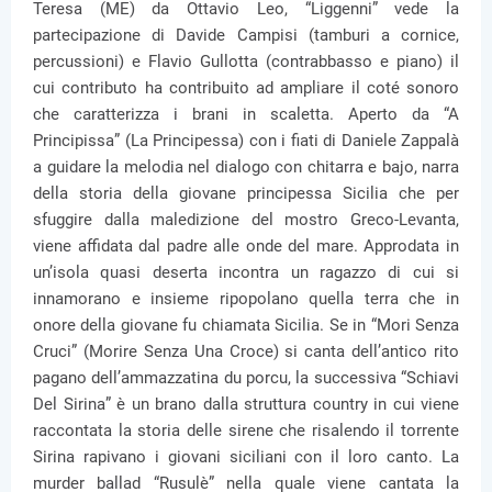
Teresa (ME) da Ottavio Leo, “Liggenni” vede la
partecipazione di Davide Campisi (tamburi a cornice,
percussioni) e Flavio Gullotta (contrabbasso e piano) il
cui contributo ha contribuito ad ampliare il coté sonoro
che caratterizza i brani in scaletta. Aperto da “A
Principissa” (La Principessa) con i fiati di Daniele Zappalà
a guidare la melodia nel dialogo con chitarra e bajo, narra
della storia della giovane principessa Sicilia che per
sfuggire dalla maledizione del mostro Greco-Levanta,
viene affidata dal padre alle onde del mare. Approdata in
un’isola quasi deserta incontra un ragazzo di cui si
innamorano e insieme ripopolano quella terra che in
onore della giovane fu chiamata Sicilia. Se in “Mori Senza
Cruci” (Morire Senza Una Croce) si canta dell’antico rito
pagano dell’ammazzatina du porcu, la successiva “Schiavi
Del Sirina” è un brano dalla struttura country in cui viene
raccontata la storia delle sirene che risalendo il torrente
Sirina rapivano i giovani siciliani con il loro canto. La
murder ballad “Rusulè” nella quale viene cantata la