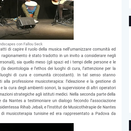
ndscapes con Fallou Seck
atti di capire il ruolo della musica nell’umanizzare comunità ed
to ragionamento è stato tradotto in un invito a considerare negli
personali), sia quello meso (gli spazi ed i tempi delle persone e le
(la deontologia e l’ethos dei luoghi di cura, l’attenzione per la
a luoghi di cura e comunità circostanti). In tal senso stanno
i alla professione musicoterapica: l’ideazione e la gestione di
e la cura degli ambienti sonori, la supervisione di altri operatori
mazioni strategiche agli istituti medici. Nella seconda parte della
 e da Nantes a testimoniare un dialogo fecondo l’associazione
esidentessa Rihab Jebali, e l’Institut de Musicothérapie de Nantes
e di musicoterapia tunisine ed era rappresentato a Padova da