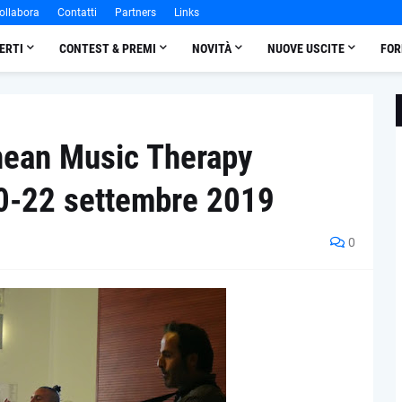
ollabora
Contatti
Partners
Links
ERTI
CONTEST & PREMI
NOVITÀ
NUOVE USCITE
FOR
nean Music Therapy
0-22 settembre 2019
0