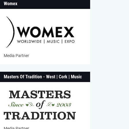
Womex
Media Partner
Masters Of Tradition - West | Cork | Music
Media Partner