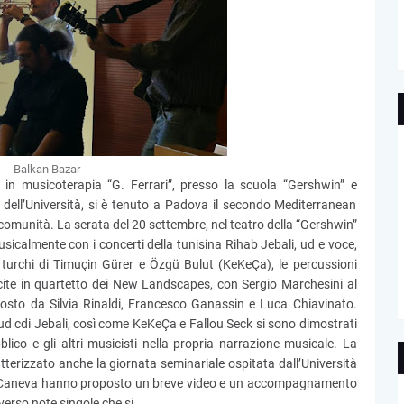
Balkan Bazar
ne in musicoterapia “G. Ferrari”, presso la scuola “Gershwin” e
 dell’Università, si è tenuto a Padova il secondo Mediterranean
omunità. La serata del 20 settembre, nel teatro della “Gershwin”
musicalmente con i concerti della tunisina Rihab Jebali, ud e voce,
 turchi di Timuçin Gürer e Özgü Bulut (KeKeÇa), le percussioni
scite in quartetto dei New Landscapes, con Sergio Marchesini al
posto da Silvia Rinaldi, Francesco Ganassin e Luca Chiavinato.
ud cdi Jebali, così come KeKeÇa e Fallou Seck si sono dimostrati
blico e gli altri musicisti nella propria narrazione musicale. La
tterizzato anche la giornata seminariale ospitata dall’Università
lo Caneva hanno proposto un breve video e un accompagnamento
averso note singole che si