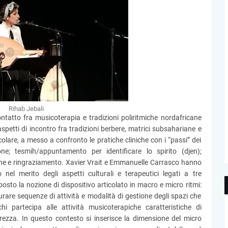
Rihab Jebali
ntatto fra musicoterapia e tradizioni poliritmiche nordafricane
spetti di incontro fra tradizioni berbere, matrici subsahariane e
icolare, a messo a confronto le pratiche cliniche con i “passi” dei
one; tesmih/appuntamento per identificare lo spirito (djen);
zione e ringraziamento. Xavier Vrait e Emmanuelle Carrasco hanno
nel merito degli aspetti culturali e terapeutici legati a tre
sto la nozione di dispositivo articolato in macro e micro ritmi:
urare sequenze di attività e modalità di gestione degli spazi che
i partecipa alle attività musicoterapiche caratteristiche di
urezza. In questo contesto si inserisce la dimensione del micro