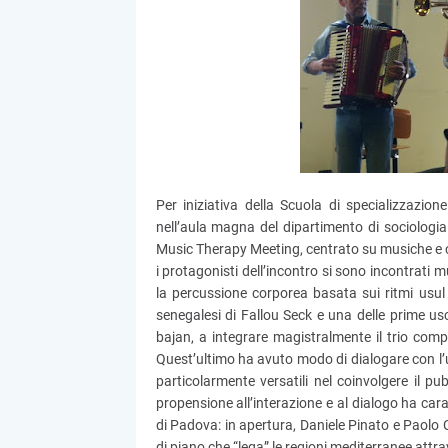
Per iniziativa della Scuola di specializzazio
nell’aula magna del dipartimento di sociologia
Music Therapy Meeting, centrato su musiche e c
i protagonisti dell’incontro si sono incontrati 
la percussione corporea basata sui ritmi usul
senegalesi di Fallou Seck e una delle prime u
bajan, a integrare magistralmente il trio com
Quest’ultimo ha avuto modo di dialogare con l’
particolarmente versatili nel coinvolgere il pub
propensione all’interazione e al dialogo ha cara
di Padova: in apertura, Daniele Pinato e Pao
di piano che “lega” le regioni mediterranee attr