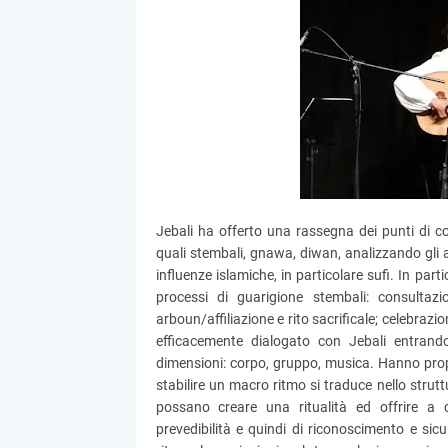
Jebali ha offerto una rassegna dei punti di co
quali stembali, gnawa, diwan, analizzando gli a
influenze islamiche, in particolare sufi. In part
processi di guarigione stembali: consultazi
arboun/affiliazione e rito sacrificale; celebra
efficacemente dialogato con Jebali entrando 
dimensioni: corpo, gruppo, musica. Hanno propo
stabilire un macro ritmo si traduce nello strutt
possano creare una ritualità ed offrire a ch
prevedibilità e quindi di riconoscimento e sic