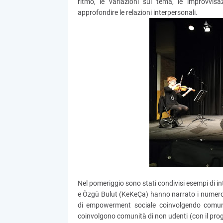
ritmo, le variazioni sul tema, le improvvisa
approfondire le relazioni interpersonali.
Nel pomeriggio sono stati condivisi esempi di in
e Özgü Bulut (KeKeÇa) hanno narrato i numeros
di empowerment sociale coinvolgendo comunità,
coinvolgono comunità di non udenti (con il prog