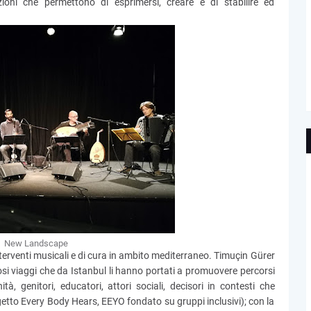
zioni che permettono di esprimersi, creare e di stabilire ed
New Landscape
terventi musicali e di cura in ambito mediterraneo. Timuçin Gürer
i viaggi che da Istanbul li hanno portati a promuovere percorsi
 genitori, educatori, attori sociali, decisori in contesti che
etto Every Body Hears, EEYO fondato su gruppi inclusivi); con la