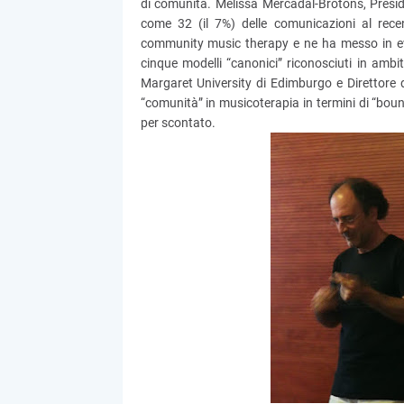
di comunità. Melissa Mercadal-Brotons, Presid
come 32 (il 7%) delle comunicazioni al rec
community music therapy e ne ha messo in evid
cinque modelli “canonici” riconosciuti in ambit
Margaret University di Edimburgo e Direttore d
“comunità” in musicoterapia in termini di “bo
per scontato.