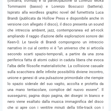
(chitarra, tromba) e la partecipazione di Lorenzo Moka
Tommasini (basso) e Lorenzo Boscucci (batteria).
Ispirato alla wordless graphic novel del fumettista Luca
Brandi (publicata da Hollow Press e disponibile anche in
versione con allegato il disco), il disco presenta un sound
che intreccia ambient, jazz, contemporanea ed art-rock
ampliando il raggio d’azione delle esplorazioni sonore dei
Keen-O. Le tavole di Brandi compongono un intreccio
narrativo in cui al centro vi è “un universo che si articola
secondo scarti spazio-temporali, a partire da una zona
periferica fatta di atomi cubici in caduta libera che evoca
l’alba delle filosofie materialistiche. La collisione casuale
sulla scacchiera delle infinite possibilità diviene incontro,
unione e genesi di una pulsazione primordiale che riempie
lo spazio siderale del suo vagito, accolta e protetta da
una mano tentacolare, complice del nuovo essere”. Il
susseguirsi, pagina dopo pagina, dei disegni in bianco e
nero viene esaltato dalla musica immaginifica del disco
che si apre con i ventitre minuti della title-track con i