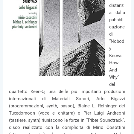
distanz
a dalla
pubbbli
cazione
di
“Nobod
y
Knows
How
And
Why”
del
quartetto Keen-O, una delle più importanti produzioni
internazionali di Materiali Sonori, Arlo Bigazzi
(programmazioni, synth, basso), Blaine L. Reininger dei
Tuxedomoon (voce e chitarra) e Pier Luigi Andreoni
(tastiere, synth) riuniscono le forze in “Tribæ Soundtrack”,
disco realizzato con la complicità di Mirio Cosottini