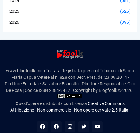
2024
(581)
2025
(625)
2026
(396)
www.blogfoolk.com Testata Registrata presso il Tribunale di Santa
Maria Capua Vetere al n. 828 con Decr. Pres. del 23.09.2014 -
Direttore Editoriale: Salvatore Esposito - Direttore Responsabile: Ciro
De Rosa | Codice ISSN 2384-9487 | Copyright by Blogfoolk © 2026 |
Quest'opera è distribuita con Licenza
Creative Commons
Attribuzione - Non commerciale - Non opere derivate 2.5 Italia
.