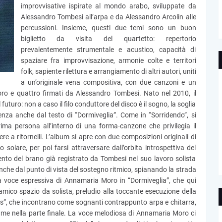
improvvisative ispirate al mondo arabo, sviluppate da
Alessandro Tombesi all’arpa e da Alessandro Arcolin alle
percussioni. Insieme, questi due temi sono un buon
biglietto da visita del quartetto: repertorio
prevalentemente strumentale e acustico, capacità di
spaziare fra improvvisazione, armonie colte e territori
folk, sapiente rilettura e arrangiamento di altri autori, uniti
a un’originale vena compositiva, con due canzoni e un
o e quattro firmati da Alessandro Tombesi. Nato nel 2010, il
uturo: non a caso il filo conduttore del disco è il sogno, la soglia
enza anche dal testo di “Dormiveglia”. Come in “Sorridendo”, si
prima persona all’interno di una forma-canzone che privilegia il
ere a ritornelli. L’album si apre con due composizioni originali di
solare, per poi farsi attraversare dall’orbita introspettiva del
nto del brano già registrato da Tombesi nel suo lavoro solista
nche dal punto di vista del sostegno ritmico, spianando la strada
 la voce espressiva di Annamaria Moro in “Dormiveglia”, che qui
namico spazio da solista, preludio alla toccante esecuzione della
nos”, che incontrano come sognanti contrappunto arpa e chitarra,
olume nella parte finale. La voce melodiosa di Annamaria Moro ci