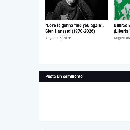
“Love is gonna find you again”:
Nubras 
Glen Hansard (1970-2026)
(Liburia
August 05, 2026
August 05
Posta un commento