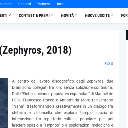
ollabora
Contatti
Partners
Links
ERTI
CONTEST & PREMI
NOVITÀ
NUOVE USCITE
FOR
 (Zephyros, 2018)
0
Al centro del lavoro discografico degli Zephyros, due
brani sono collegati fra loro senza soluzione continuità.
Dalle “Siete canciones populares españolas” di Manuel de
Falla, Francesco Rocco e Annamaria Moro reinventano
“Nana”, trasformandola creativamente in un dialogo fra
chitarra e violoncello che esplora l’ampio spazio di
intersezione fra repertorio colto e popolare, per poi
lasciare spazio a “Hypnos” e a esplorazioni melodiche e