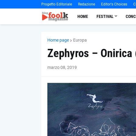
Progetto Editoriale
Redazione
Editor's Choices
C
HOME
FESTIVAL
CONC
Home page
Europa
Zephyros – Onirica
marzo 08, 2019