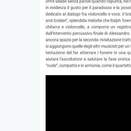
offre sillabe senza parole quando rispunta, nel m
in evidenza il gusto per il paradosso e la possi
dedicato al dialogo fra violoncello e voce. Il
and Golden”, splendida melodia che Ralph Towner 
chitarra e violoncello, a comporre un registr
dall’intervento percussivo finale di Alessandro
ancora spazio per la seconda rivisitazione trat
si aggiungono quelle degli altri musicisti per 
tentazione del far atterrare i fonemi in una 
aiutare l’ascoltatore a salutare la fase onirica
“nude”, compatte e in armonia, come il quartett