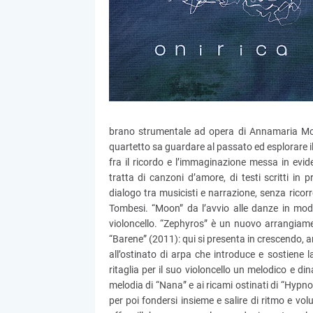
brano strumentale ad opera di Annamaria Mor
quartetto sa guardare al passato ed esplorare il f
fra il ricordo e l’immaginazione messa in evid
tratta di canzoni d’amore, di testi scritti in 
dialogo tra musicisti e narrazione, senza ricorr
Tombesi. “Moon” da l’avvio alle danze in modo 
violoncello. “Zephyros” è un nuovo arrangiame
“Barene” (2011): qui si presenta in crescendo, a
all’ostinato di arpa che introduce e sostiene
ritaglia per il suo violoncello un melodico e di
melodia di “Nana” e ai ricami ostinati di “Hyp
per poi fondersi insieme e salire di ritmo e v