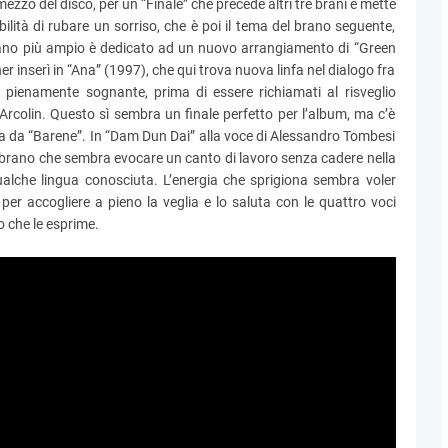
ezzo del disco, per un “Finale” che precede altri tre brani e mette
bilità di rubare un sorriso, che è poi il tema del brano seguente,
 brano più ampio è dedicato ad un nuovo arrangiamento di “Green
inserì in “Ana” (1997), che qui trova nuova linfa nel dialogo fra
o pienamente sognante, prima di essere richiamati al risveglio
 Arcolin. Questo sì sembra un finale perfetto per l’album, ma c’è
ta da “Barene”. In “Dam Dun Dai” alla voce di Alessandro Tombesi
un brano che sembra evocare un canto di lavoro senza cadere nella
qualche lingua conosciuta. L’energia che sprigiona sembra voler
 per accogliere a pieno la veglia e lo saluta con le quattro voci
o che le esprime.