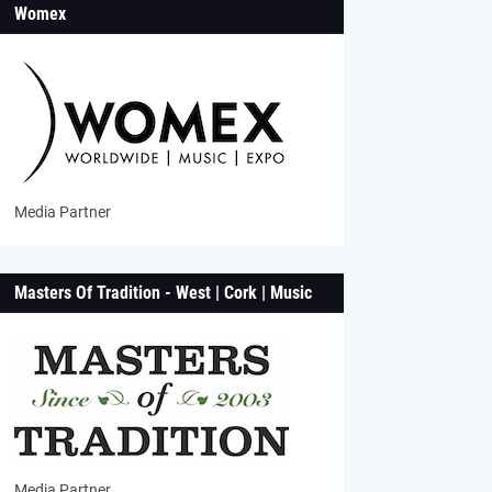
Womex
Media Partner
Masters Of Tradition - West | Cork | Music
Media Partner