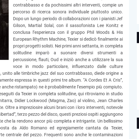
contrabbasso e da pochissimi altri interventi, compie un
percorso di ricerca sonora individuale piuttosto unico.
Dopo un lungo periodo di collaborazioni con i pianisti Jef
Gilson, Martial Solal, con il sassofonista Lee Konitz e
conclusa l’esperienza con il gruppo Phil Woods & His
European Rhythm Machine, Texier si dedicò finalmente ai
propri progetti solisti. Nei primi anni settanta, in completa
solitudine imparò a suonare diversi strumenti a
percussione, flauti, Oud e iniziò anche a utilizzare la sua
voce in modo particolare, influenzato dalle culture
ò, unito alle timbriche jazz del suo contrabbasso, diede origine a
mente espressa in questi primi tre album. “A Cordes Et A Cris”,
(e anche ristampato) ne è probabilmente l’esempio più compiuto.
eseguiti da Texier in completa solitudine, qui ritroviamo in studio
hitarra, Didier Lockwood (Magma, Zao) al violino, Jean Charles
. Oltre a impreziosire alcuni brani con i loro interventi, notevole
Libertad”, terzo pezzo del disco, questi preziosi ospiti aggiungono
te che la rendono ancor più completa e intrigante. Un bellissimo
omposta da Aldo Romano ed egregiamente cantata da Texier,
parte centrale del pezzo. Frequenti sono anche le contaminazioni