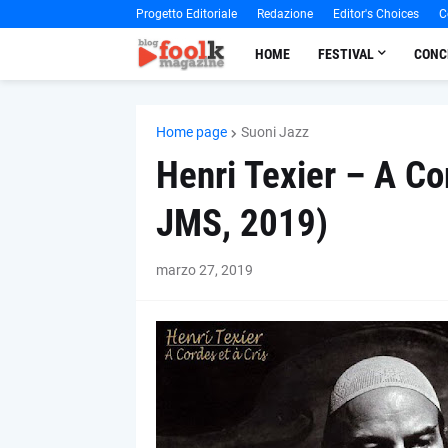
Progetto Editoriale
Redazione
Editor's Choices
C
HOME
FESTIVAL
CONC
Home page
Suoni Jazz
Henri Texier – A Co
JMS, 2019)
marzo 27, 2019