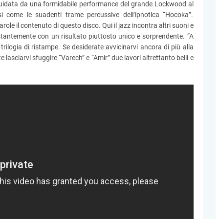
 guidata da una formidabile performance del grande Lockwood al
sì come le suadenti trame percussive dell’ipnotica “Hocoka”.
le il contenuto di questo disco. Qui il jazz incontra altri suoni e
stantemente con un risultato piuttosto unico e sorprendente. “A
ilogia di ristampe. Se desiderate avvicinarvi ancora di più alla
lasciarvi sfuggire “Varech” e “Amir” due lavori altrettanto belli e