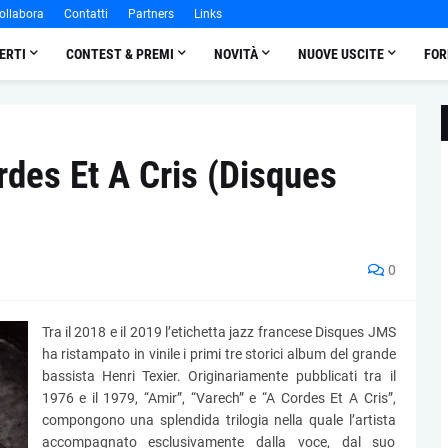
ollabora
Contatti
Partners
Links
ERTI
CONTEST & PREMI
NOVITÀ
NUOVE USCITE
FOR
rdes Et A Cris (Disques
0
Tra il 2018 e il 2019 l’etichetta jazz francese Disques JMS
ha ristampato in vinile i primi tre storici album del grande
bassista Henri Texier. Originariamente pubblicati tra il
1976 e il 1979, “Amir”, “Varech” e “A Cordes Et A Cris”,
compongono una splendida trilogia nella quale l’artista
accompagnato esclusivamente dalla voce, dal suo