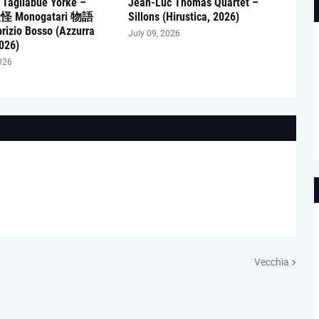
 Tagliabue Yorke –
Jean-Luc Thomas Quartet –
妖怪 Monogatari 物語
Sillons (Hirustica, 2026)
brizio Bosso (Azzurra
July 09, 2026
026)
026
Vecchia