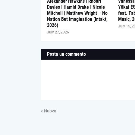
Alexander Hawkins | Rhodri
Vanessa
Davies | Hamid Drake | Nicole
Yōkai 
Mitchell | Matthew Wright – No
feat. Fa
Nation But Imagination (Intakt,
Music, 2
2026)
July 15, 2
July 27, 2026
Posta un commento
Nuova