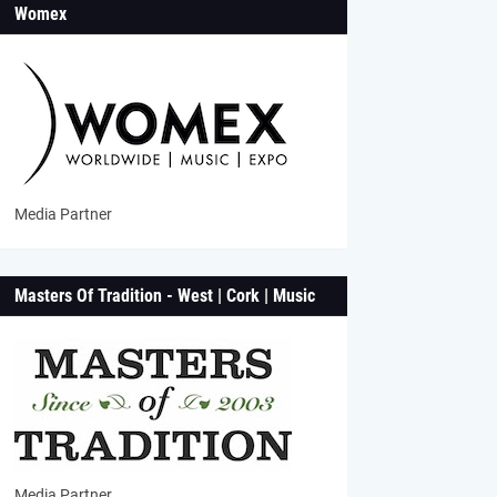
Womex
Media Partner
Masters Of Tradition - West | Cork | Music
Media Partner