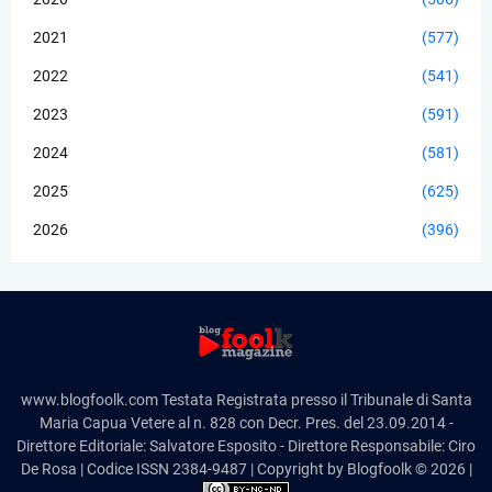
2021
(577)
2022
(541)
2023
(591)
2024
(581)
2025
(625)
2026
(396)
www.blogfoolk.com Testata Registrata presso il Tribunale di Santa
Maria Capua Vetere al n. 828 con Decr. Pres. del 23.09.2014 -
Direttore Editoriale: Salvatore Esposito - Direttore Responsabile: Ciro
De Rosa | Codice ISSN 2384-9487 | Copyright by Blogfoolk © 2026 |