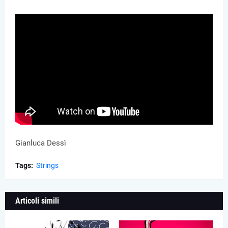
Gianluca Dessì
Tags:
Strings
Articoli simili