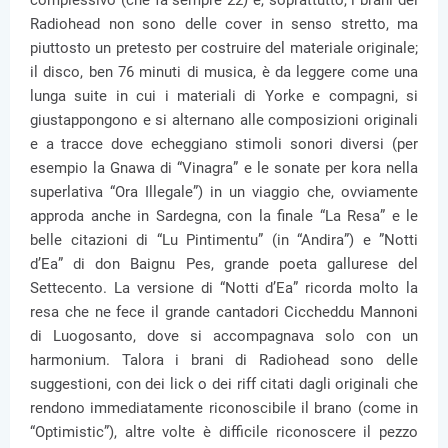
complessivo (che fa sempre 22) e, soprattutto, i brani dei
Radiohead non sono delle cover in senso stretto, ma
piuttosto un pretesto per costruire del materiale originale;
il disco, ben 76 minuti di musica, è da leggere come una
lunga suite in cui i materiali di Yorke e compagni, si
giustappongono e si alternano alle composizioni originali
e a tracce dove echeggiano stimoli sonori diversi (per
esempio la Gnawa di “Vinagra” e le sonate per kora nella
superlativa “Ora Illegale”) in un viaggio che, ovviamente
approda anche in Sardegna, con la finale “La Resa” e le
belle citazioni di “Lu Pintimentu” (in “Andira”) e ”Notti
d’Ea” di don Baignu Pes, grande poeta gallurese del
Settecento. La versione di “Notti d’Ea” ricorda molto la
resa che ne fece il grande cantadori Ciccheddu Mannoni
di Luogosanto, dove si accompagnava solo con un
harmonium. Talora i brani di Radiohead sono delle
suggestioni, con dei lick o dei riff citati dagli originali che
rendono immediatamente riconoscibile il brano (come in
“Optimistic”), altre volte è difficile riconoscere il pezzo