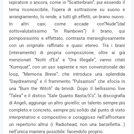
ispiratore o ancora, come in “Scatterbrain”, pur essendo il
tema riconoscibile, l’opera di sottrazione su suono e
arrangiamento, lo rende, a tutti gli effetti, un brano nuovo.
In altri casi, come accade con”Nude”(dal
sottovalutatissimo “In Rainbows”) il brano, qui
pomposissimo e effettato, contrasta meravigliosamente
con un originale raffinato e quasi etereo. Tra i brani
(interamente) di propria composizione, oltre ai già
menzionati “Notti d’Ea” e “Ora Illegale”, vanno citati
“Kumquat”, con un uso sapiente e non convenzionale dei
loop, “Memoria Breve”, che introduce una splendida
“Daydreaming” e il frammento “Pulsazioni” che sfocia in
una “Burn the Witch” da brividi. Dopo il bellissimo live
“Talea” e il distico “Sale Quanto Basta/S’ù”, la discografia
di Angeli, aggiunge un altro gioiello; un talento sempre più
completo e concreto, sempre più solido dal punto di visto
interpretativo e compositivo e coraggioso nell’affrontare
un repertorio altrui (i Radiohead, non una barzelletta...)
nell’unica maniera possibile: facendolo proprio.