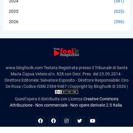
2024
(581)
2025
(625)
2026
(396)
www.blogfoolk.com Testata Registrata presso il Tribunale di Santa
Maria Capua Vetere al n. 828 con Decr. Pres. del 23.09.2014 -
Direttore Editoriale: Salvatore Esposito - Direttore Responsabile: Ciro
De Rosa | Codice ISSN 2384-9487 | Copyright by Blogfoolk © 2026 |
Quest'opera è distribuita con Licenza
Creative Commons
Attribuzione - Non commerciale - Non opere derivate 2.5 Italia
.