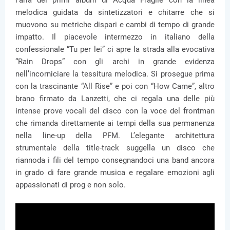
l’aria dei primi album di Acqua Fragile con la linea
melodica guidata da sintetizzatori e chitarre che si
muovono su metriche dispari e cambi di tempo di grande
impatto. Il piacevole intermezzo in italiano della
confessionale “Tu per lei” ci apre la strada alla evocativa
“Rain Drops” con gli archi in grande evidenza
nell’incorniciare la tessitura melodica. Si prosegue prima
con la trascinante “All Rise” e poi con “How Came”, altro
brano firmato da Lanzetti, che ci regala una delle più
intense prove vocali del disco con la voce del frontman
che rimanda direttamente ai tempi della sua permanenza
nella line-up della PFM. L’elegante architettura
strumentale della title-track suggella un disco che
riannoda i fili del tempo consegnandoci una band ancora
in grado di fare grande musica e regalare emozioni agli
appassionati di prog e non solo.