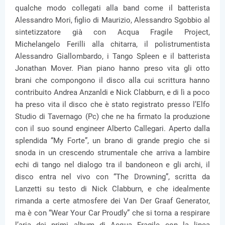
qualche modo collegati alla band come il batterista
Alessandro Mori, figlio di Maurizio, Alessandro Sgobbio al
sintetizzatore già con Acqua Fragile Project,
Michelangelo Ferilli alla chitarra, il polistrumentista
Alessandro Giallombardo, i Tango Spleen e il batterista
Jonathan Mover. Pian piano hanno preso vita gli otto
brani che compongono il disco alla cui scrittura hanno
contribuito Andrea Anzanldi e Nick Clabburn, e di lì a poco
ha preso vita il disco che è stato registrato presso l’Elfo
Studio di Tavernago (Pc) che ne ha firmato la produzione
con il suo sound engineer Alberto Callegari. Aperto dalla
splendida “My Forte”, un brano di grande pregio che si
snoda in un crescendo strumentale che arriva a lambire
echi di tango nel dialogo tra il bandoneon e gli archi, il
disco entra nel vivo con “The Drowning”, scritta da
Lanzetti su testo di Nick Clabburn, e che idealmente
rimanda a certe atmosfere dei Van Der Graaf Generator,
ma è con “Wear Your Car Proudly” che si torna a respirare