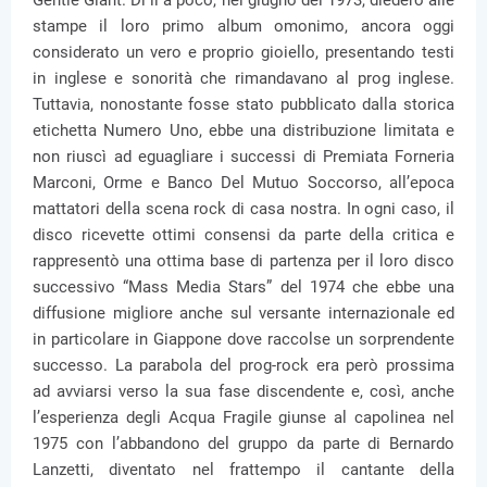
Gentle Giant. Di lì a poco, nel giugno del 1973, diedero alle
stampe il loro primo album omonimo, ancora oggi
considerato un vero e proprio gioiello, presentando testi
in inglese e sonorità che rimandavano al prog inglese.
Tuttavia, nonostante fosse stato pubblicato dalla storica
etichetta Numero Uno, ebbe una distribuzione limitata e
non riuscì ad eguagliare i successi di Premiata Forneria
Marconi, Orme e Banco Del Mutuo Soccorso, all’epoca
mattatori della scena rock di casa nostra. In ogni caso, il
disco ricevette ottimi consensi da parte della critica e
rappresentò una ottima base di partenza per il loro disco
successivo “Mass Media Stars” del 1974 che ebbe una
diffusione migliore anche sul versante internazionale ed
in particolare in Giappone dove raccolse un sorprendente
successo. La parabola del prog-rock era però prossima
ad avviarsi verso la sua fase discendente e, così, anche
l’esperienza degli Acqua Fragile giunse al capolinea nel
1975 con l’abbandono del gruppo da parte di Bernardo
Lanzetti, diventato nel frattempo il cantante della