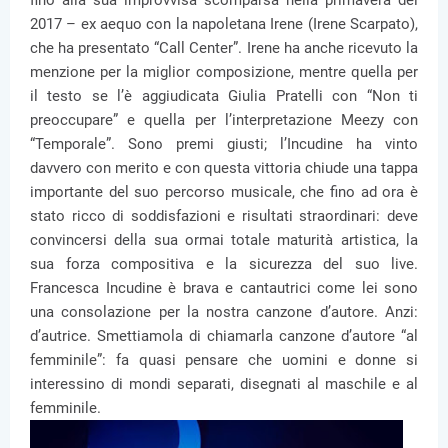
fino alla sua improvvisa scomparsa nella primavera del
2017 – ex aequo con la napoletana Irene (Irene Scarpato),
che ha presentato “Call Center”. Irene ha anche ricevuto la
menzione per la miglior composizione, mentre quella per
il testo se l’è aggiudicata Giulia Pratelli con “Non ti
preoccupare” e quella per l’interpretazione Meezy con
“Temporale”. Sono premi giusti; l’Incudine ha vinto
davvero con merito e con questa vittoria chiude una tappa
importante del suo percorso musicale, che fino ad ora è
stato ricco di soddisfazioni e risultati straordinari: deve
convincersi della sua ormai totale maturità artistica, la
sua forza compositiva e la sicurezza del suo live.
Francesca Incudine è brava e cantautrici come lei sono
una consolazione per la nostra canzone d’autore. Anzi:
d’autrice. Smettiamola di chiamarla canzone d’autore “al
femminile”: fa quasi pensare che uomini e donne si
interessino di mondi separati, disegnati al maschile e al
femminile.