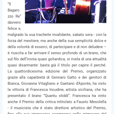
“Il
Bagaro
zzo Re”
davvero
felice e,
malgrado la sua tracheite invalidante, sabato sera - con la
forza del mestiere, ma anche della sua semplicità dolce e
della volontà di esserci, di partecipare e di non deludere –
è riuscita a far arrivare il senso profondo di un brano, che
sul filo dell’ironia quasi goliardica, si rivela di una attualità
quasi disarmante: basta già il titolo per capire il perché.
La quattordicesima edizione del Premio, organizzato
grazie alla caparbietà di Gennaro Gatto e dei genitori di
Bianca, Giovanna Vitagliano e Gaetano d’Aponte, ha visto
la vittoria di Francesca Incudine, artista siciliana, che ha
presentato il brano “Quantu stiddi”. Francesca ha vinto
anche il Premio della critica intitolato a Fausto Mesolella
- il musicista che è stato direttore artistico del Premio,