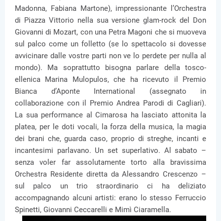
Madonna, Fabiana Martone), impressionante l’Orchestra
di Piazza Vittorio nella sua versione glam-rock del Don
Giovanni di Mozart, con una Petra Magoni che si muoveva
sul palco come un folletto (se lo spettacolo si dovesse
avvicinare dalle vostre parti non ve lo perdete per nulla al
mondo). Ma soprattutto bisogna parlare della tosco-
ellenica Marina Mulopulos, che ha ricevuto il Premio
Bianca d’Aponte International (assegnato in
collaborazione con il Premio Andrea Parodi di Cagliari).
La sua performance al Cimarosa ha lasciato attonita la
platea, per le doti vocali, la forza della musica, la magia
dei brani che, guarda caso, proprio di streghe, incanti e
incantesimi parlavano. Un set superlativo. Al sabato –
senza voler far assolutamente torto alla bravissima
Orchestra Residente diretta da Alessandro Crescenzo –
sul palco un trio straordinario ci ha deliziato
accompagnando alcuni artisti: erano lo stesso Ferruccio
Spinetti, Giovanni Ceccarelli e Mimì Ciaramella.