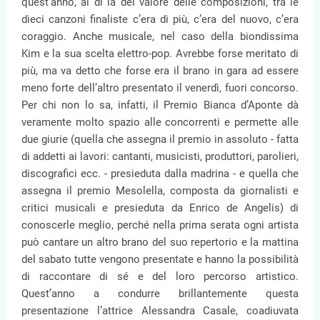
quest’anno, al di là del valore delle composizioni, tra le
dieci canzoni finaliste c’era di più, c’era del nuovo, c’era
coraggio. Anche musicale, nel caso della biondissima
Kim e la sua scelta elettro-pop. Avrebbe forse meritato di
più, ma va detto che forse era il brano in gara ad essere
meno forte dell’altro presentato il venerdì, fuori concorso.
Per chi non lo sa, infatti, il Premio Bianca d’Aponte dà
veramente molto spazio alle concorrenti e permette alle
due giurie (quella che assegna il premio in assoluto - fatta
di addetti ai lavori: cantanti, musicisti, produttori, parolieri,
discografici ecc. - presieduta dalla madrina - e quella che
assegna il premio Mesolella, composta da giornalisti e
critici musicali e presieduta da Enrico de Angelis) di
conoscerle meglio, perché nella prima serata ogni artista
può cantare un altro brano del suo repertorio e la mattina
del sabato tutte vengono presentate e hanno la possibilità
di raccontare di sé e del loro percorso artistico.
Quest’anno a condurre brillantemente questa
presentazione l’attrice Alessandra Casale, coadiuvata