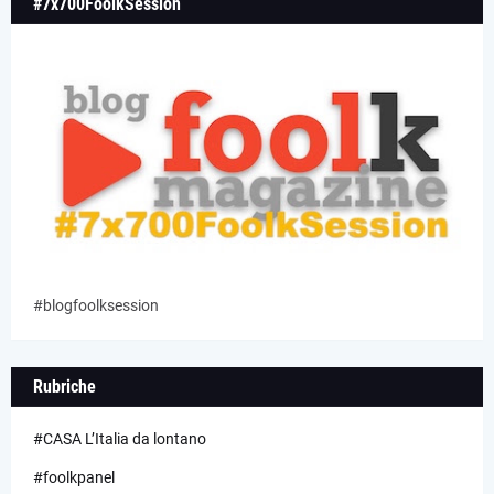
#7x700FoolkSession
#blogfoolksession
Rubriche
#CASA L’Italia da lontano
#foolkpanel