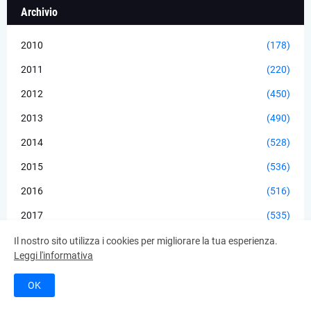
Archivio
2010
(178)
2011
(220)
2012
(450)
2013
(490)
2014
(528)
2015
(536)
2016
(516)
2017
(535)
2018
(568)
Il nostro sito utilizza i cookies per migliorare la tua esperienza.
Leggi l'informativa
2019
(557)
OK
2020
(506)