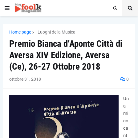
Home page
I Luoghi della Musica
Premio Bianca d’Aponte Città di
Aversa XIV Edizione, Aversa
(Ce), 26-27 Ottobre 2018
ottobre 31, 2018
0
Un
a
mi
co
ca
nt