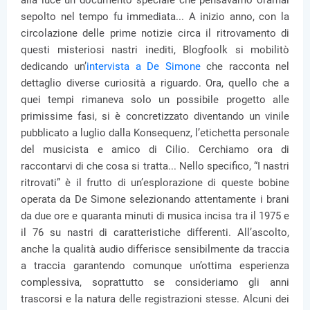
alla luce un documento speciale che pensavamo oramai
sepolto nel tempo fu immediata... A inizio anno, con la
circolazione delle prime notizie circa il ritrovamento di
questi misteriosi nastri inediti, Blogfoolk si mobilitò
dedicando un’
intervista a De Simone
che racconta nel
dettaglio diverse curiosità a riguardo. Ora, quello che a
quei tempi rimaneva solo un possibile progetto alle
primissime fasi, si è concretizzato diventando un vinile
pubblicato a luglio dalla Konsequenz, l’etichetta personale
del musicista e amico di Cilio. Cerchiamo ora di
raccontarvi di che cosa si tratta... Nello specifico, “I nastri
ritrovati” è il frutto di un’esplorazione di queste bobine
operata da De Simone selezionando attentamente i brani
da due ore e quaranta minuti di musica incisa tra il 1975 e
il 76 su nastri di caratteristiche differenti. All’ascolto,
anche la qualità audio differisce sensibilmente da traccia
a traccia garantendo comunque un’ottima esperienza
complessiva, soprattutto se consideriamo gli anni
trascorsi e la natura delle registrazioni stesse. Alcuni dei