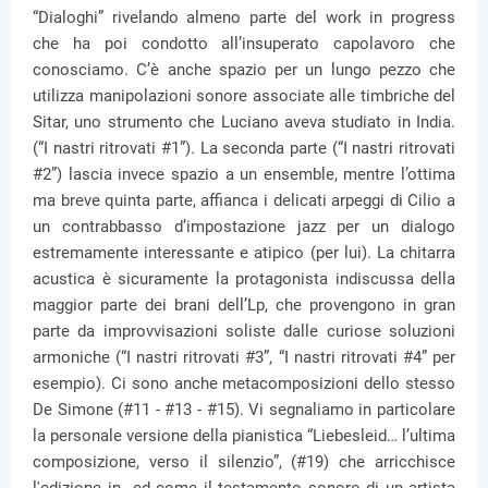
“Dialoghi” rivelando almeno parte del work in progress
che ha poi condotto all’insuperato capolavoro che
conosciamo. C’è anche spazio per un lungo pezzo che
utilizza manipolazioni sonore associate alle timbriche del
Sitar, uno strumento che Luciano aveva studiato in India.
(“I nastri ritrovati #1”). La seconda parte (“I nastri ritrovati
#2”) lascia invece spazio a un ensemble, mentre l’ottima
ma breve quinta parte, affianca i delicati arpeggi di Cilio a
un contrabbasso d’impostazione jazz per un dialogo
estremamente interessante e atipico (per lui). La chitarra
acustica è sicuramente la protagonista indiscussa della
maggior parte dei brani dell’Lp, che provengono in gran
parte da improvvisazioni soliste dalle curiose soluzioni
armoniche (“I nastri ritrovati #3”, “I nastri ritrovati #4” per
esempio). Ci sono anche metacomposizioni dello stesso
De Simone (#11 - #13 - #15). Vi segnaliamo in particolare
la personale versione della pianistica “Liebesleid… l’ultima
composizione, verso il silenzio”, (#19) che arricchisce