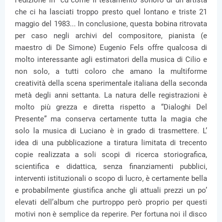
l'edizione in cd come il testamento sonoro di un artista
che ci ha lasciati troppo presto quel lontano e triste 21
maggio del 1983... In conclusione, questa bobina ritrovata
per caso negli archivi del compositore, pianista (e
maestro di De Simone) Eugenio Fels offre qualcosa di
molto interessante agli estimatori della musica di Cilio e
non solo, a tutti coloro che amano la multiforme
creatività della scena sperimentale italiana della seconda
metà degli anni settanta. La natura delle registrazioni è
molto più grezza e diretta rispetto a “Dialoghi Del
Presente” ma conserva certamente tutta la magia che
solo la musica di Luciano è in grado di trasmettere. L’
idea di una pubblicazione a tiratura limitata di trecento
copie realizzata a soli scopi di ricerca storiografica,
scientifica e didattica, senza finanziamenti pubblici,
interventi istituzionali o scopo di lucro, è certamente bella
e probabilmente giustifica anche gli attuali prezzi un po’
elevati dell’album che purtroppo però proprio per questi
motivi non è semplice da reperire. Per fortuna noi il disco