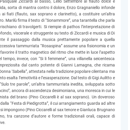
Pasquale Ziccardi al basso, Lello Settembre al flauto dolce e
ida, sorta di mantra contro il dolore, Enzo Gragnaniello infonde
i fiati (flauto, sax soprano e clarinetto), a costituire un’altra
ro. Marilù firma il testo di “Sonammore”, una tarantella che parla
rischiano di travolgerti. Si riempie di pathos l’interpretazione di
fondo, viscerale e struggente su testo di Ziccardi e musica di Di
te il passaggio dalla musica prettamente popolare a quella
a successiva tammurriata “Rosaspina” assume una fisionomia e un
favorire il tratto magnetico del ritmo che mette in luce l’aspetto
 tempo, invece, con “Si li femmene”, una villanella seicentesca
mpreziosita dal canto potente di Gianni Lamagna, che ricama
è “Donna ‘Sabella”, attestata nella tradizione popolare cilentana ma
to esalta l’emotività e l’esasperazione. Dal testo di Gigi Aulitto e
“Sulo tre parole”, un’altra tammurriata inedita, sviluppata sotto
acino”, ancora di ascendenza desimoniana, una moresca in cui le
gonista del brano (Pino Ciccarelli è al sax soprano). Un doveroso
 dalla “Festa di Piedigrotta”, il cui arrangiamento guarda ad altre
i si impongono (Pino Ciccarelli al sax tenore e Gianluca Brugnano
gno, tra canzone d’autore e forme tradizionali orali, capace di
ive.