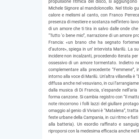
propulsione ritmica del disco, si aggiungono 
Michele Signore al mandoloncello. Nel titolo gu
calore e melismi al canto, con Franco Perreca a
presenza di mestiere e sostanza nell’intero lavo
di un amore che ti tira in salvo dalle onde che 
“Tutto ‘o bene mio”, narrazione di un amore pro
Francia: «un brano che ha segnato fortemen
d’autore», spiega in un’ intervista Marilù. L
incidere non incalzanti, procedendo iterata per 
ossessivo di un amore tormentato. Indietro nel
complementare alla precedente “Femmene”, i
intorno alla voce di Marilù. Un’altra villanella 
diffusa anche nel vesuviano, in cui l’arrangiamen
dalla musica di Di Francia, s’espande nell’aria 
forma canzone. Si cambia registro con “Il matt
note rincorrono i folli lazzi del giullare prota
omaggio al genio di Viviani è “Matalena”, tratta
feste urbane della Campania, in cui ritmo e fiat
alla batteria). Un esordio raffinato e sangui
riproporsi con la medesima efficacia anche nel l