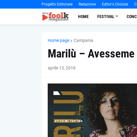
Progetto Editoriale
Redazione
Editor's Choices
C
HOME
FESTIVAL
CONC
Home page
Campania
Marilù – Avesseme 
aprile 13, 2018