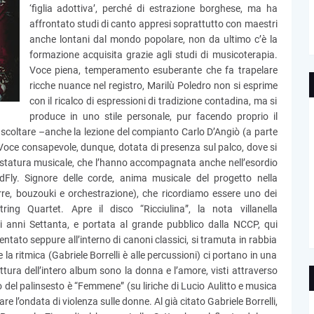
‘figlia adottiva’, perché di estrazione borghese, ma ha
affrontato studi di canto appresi soprattutto con maestri
anche lontani dal mondo popolare, non da ultimo c’è la
formazione acquisita grazie agli studi di musicoterapia.
Voce piena, temperamento esuberante che fa trapelare
ricche nuance nel registro, Marilù Poledro non si esprime
con il ricalco di espressioni di tradizione contadina, ma si
produce in uno stile personale, pur facendo proprio il
scoltare –anche la lezione del compianto Carlo D’Angiò (a parte
). Voce consapevole, dunque, dotata di presenza sul palco, dove si
e statura musicale, che l’hanno accompagnata anche nell’esordio
dFly. Signore delle corde, anima musicale del progetto nella
arre, bouzouki e orchestrazione), che ricordiamo essere uno dei
tring Quartet. Apre il disco “Ricciulina”, la nota villanella
 anni Settanta, e portata al grande pubblico dalla NCCP, qui
entato seppure all’interno di canoni classici, si tramuta in rabbia
la ritmica (Gabriele Borrelli è alle percussioni) ci portano in una
ttura dell’intero album sono la donna e l’amore, visti attraverso
o del palinsesto è “Femmene” (su liriche di Lucio Aulitto e musica
re l’ondata di violenza sulle donne. Al già citato Gabriele Borrelli,