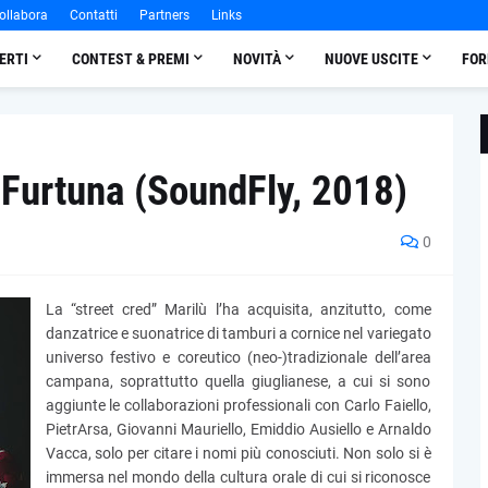
ollabora
Contatti
Partners
Links
ERTI
CONTEST & PREMI
NOVITÀ
NUOVE USCITE
FOR
Furtuna (SoundFly, 2018)
0
La “street cred” Marilù l’ha acquisita, anzitutto, come
danzatrice e suonatrice di tamburi a cornice nel variegato
universo festivo e coreutico (neo-)tradizionale dell’area
campana, soprattutto quella giuglianese, a cui si sono
aggiunte le collaborazioni professionali con Carlo Faiello,
PietrArsa, Giovanni Mauriello, Emiddio Ausiello e Arnaldo
Vacca, solo per citare i nomi più conosciuti. Non solo si è
immersa nel mondo della cultura orale di cui si riconosce