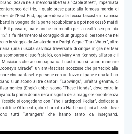
brano. Scava nella memoria libertaria “Cable Street”, imperniata
onterraneo del trio, il quale prese parte alla famosa marcia di
 ebrei dell’East End, opponendosi alla feccia fascista in camicia
tté in Spagna dalla parte repubblicana e poi non cessò mai di
ali. È il passato, ma è anche un monito per la realtà sempre più
 12” si fa riferimento al coraggio di un gruppo di persone che nel
reno in viaggio da Amsterdam a Parigi. Segue “Dark Water”, altro
riana (una riuscita salvifica traversata di cinque miglia nel Mar
comparsa di suo fratello), con Mary Ann Kennedy all’arpa e il
ng Musicians che accompagnano. I nostri non si fanno mancare
 Cooney’s Miracle”, un anti-fascista scozzese che partecipò alla
amare cinquantasette persone con un tozzo di pane e una lattina
ians si uniscono ai tre cantori. “Lapwings”, un’altra gemma, ci
 fisarmonica (Engle) abbelliscono “These Hands”, dove entra in
Guyana: la prima donna nera insignita della maggiore onorificenza
el Teeside si congedano con “The Hartlepool Pedlar”, dedicata a
 di fine Ottocento, che sbarcato a Hartlepool, finì a Leeds dove
ono tutti “Strangers” che hanno tanto da insegnarci.