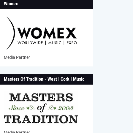
Womex
Media Partner
Masters Of Tradition - West | Cork | Music
Media Partner