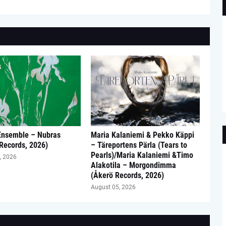
Ensemble – Nubras
Maria Kalaniemi & Pekko Käppi
 Records, 2026)
– Täreportens Pärla (Tears to
Pearls)/Maria Kalaniemi &Timo
, 2026
Alakotila – Morgondimma
(Åkerö Records, 2026)
August 05, 2026