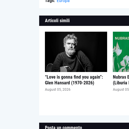
Tags:
Europa
Articoli simili
“Love is gonna find you again”:
Nubras 
Glen Hansard (1970-2026)
(Liburia
August 05, 2026
August 05
Posta un commento