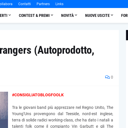
ollabora
Contatti
Partners
Links
ERTI
CONTEST & PREMI
NOVITÀ
NUOVE USCITE
FOR
rangers (Autoprodotto,
0
#CONSIGLIATOBLOGFOOLK
Tra le giovani band più apprezzare nel Regno Unito, The
Young’Uns provengono dal Teeside, nord-est inglese,
terra di solide radici working-class, che ha dato i natali a
talenti folk come il compianto Vin Garbutt e gli The