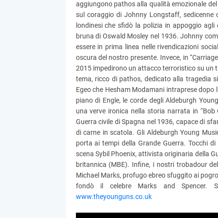
aggiungono pathos alla qualità emozionale del 
sul coraggio di Johnny Longstaff, sedicenne c
londinesi che sfidò la polizia in appoggio agli
bruna di Oswald Mosley nel 1936. Johnny comba
essere in prima linea nelle rivendicazioni soci
oscura del nostro presente. Invece, in “Carriage
2015 impedirono un attacco terroristico su un t
tema, ricco di pathos, dedicato alla tragedia si
Egeo che Hesham Modamani intraprese dopo la s
piano di Engle, le corde degli Aldeburgh You
una verve ironica nella storia narrata in “Bob
Guerra civile di Spagna nel 1936, capace di sf
di carne in scatola. Gli Aldeburgh Young Music
porta ai tempi della Grande Guerra. Tocchi di
scena Sybil Phoenix, attivista originaria della 
britannica (MBE). Infine, i nostri trobadour d
Michael Marks, profugo ebreo sfuggito ai pogrom
fondò il celebre Marks and Spencer. S
www.theyounguns.co.uk