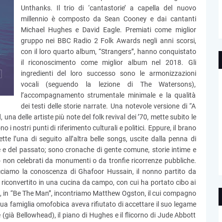
Unthanks. Il trio di ‘cantastorie’ a capella del nuovo
millennio è composto da Sean Cooney e dai cantanti
Michael Hughes e David Eagle. Premiati come miglior
gruppo nei BBC Radio 2 Folk Awards negli anni scorsi,
con il loro quarto album, “Strangers”, hanno conquistato
il riconoscimento come miglior album nel 2018. Gli
ingredienti del loro successo sono le armonizzazioni
vocali (seguendo la lezione di The Watersons),
l’accompagnamento strumentale minimale e la qualità
dei testi delle storie narrate. Una notevole versione di “A
una delle artiste più note del folk revival dei ’70, mette subito le
i nostri punti di riferimento culturali e politici. Eppure, il brano
te l’una di seguito all’altra belle songs, uscite dalla penna di
e del passato; sono cronache di gente comune, storie intime e
rto non celebrati da monumenti o da tronfie ricorrenze pubbliche.
acciamo la conoscenza di Ghafoor Hussain, il nonno partito da
riconvertito in una cucina da campo, con cui ha portato cibo ai
ce, in “Be The Man”, incontriamo Matthew Ogston, il cui compagno
a famiglia omofobica aveva rifiutato di accettare il suo legame
e (già Bellowhead), il piano di Hughes e il flicorno di Jude Abbott