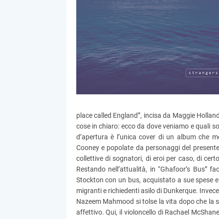
place called England”, incisa da Maggie Holland, 
cose in chiaro: ecco da dove veniamo e quali sono 
d’apertura è l’unica cover di un album che met
Cooney e popolate da personaggi del presente 
collettive di sognatori, di eroi per caso, di ce
Restando nell’attualità, in “Ghafoor’s Bus” f
Stockton con un bus, acquistato a sue spese e 
migranti e richiedenti asilo di Dunkerque. Inve
Nazeem Mahmood si tolse la vita dopo che la su
affettivo. Qui, il violoncello di Rachael McShan