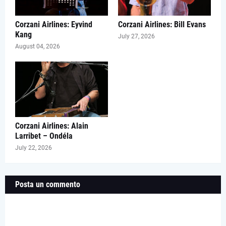
Corzani Airlines: Eyvind
Corzani Airlines: Bill Evans
Kang
July 27, 2026
August 04, 2026
Corzani Airlines: Alain
Larribet – Ondéla
July 22, 2026
Posta un commento