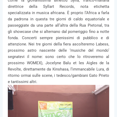
come la giovanissima Binetou Sylla, franco-maliana
direttrice della Syllart Records, nota etichetta
specializzata in musica africana. È proprio l’Africa a farla
da padrona in questa tre giorni di caldo equatoriale e
passeggiate da una parte all’altra della Rua Pietonal, tra
gli showcase che si alternano dal pomeriggio fino a notte
fonda. Concerti sempre pienissimi di pubblico e di
attenzione. Nei tre giorni della fiera ascolteremo Labess,
prossimo astro nascente delle ‘musiche del mondo’
segnatevi il nome: sono certo che lo ritroveremo al
prossimo WOMEX), Jocelyne Balu et les Aigles de la
Revolte, direttamente da Kinshasa, l’immancabile Lura, di
ritorno ormai sulle scene, i tedesco/gambiani Gato Prieto
e tantissimi altri.