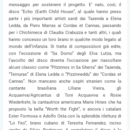
messaggio per sostenere il progetto. E’ nato, così, il
disco “Echo (Earth Child House”, al quale hanno preso
parte i più importanti artisti sardi dai Tazenda a Elena
Ledda, da Piero Marras ai Cordas et Cannas, passando
per i Chichimeca di Claudia Crabuzza e tanti altri, i quali
hanno concesso un loro brano in qualche modo legato al
mondo dell’infanzia. Si tratta di composizioni già edite,
con l’eccezione di “Sa Domo” degli Elva Lutza, ma
l’ascolto del disco diventa l’occasione per riascoltare
alcuni classici come “Pitzinnos in Sa Gherra” dei Tazenda,
“Ternuras” di Elena Ledda o “Pizzinneddu” dei “Cordas et
Cannas”. Non mancano anche ospiti stranieri come la
cantante brasiliana Liliane Vieira, gli
Acquaviva/Agricantus di Toni Acquaviva e Rosie
Wiederkehr, la cantautrice americana Marie Hines che ha
proposto la bella “Worth the Fight”, o ancora i catalani
Ester Formosa e Adolfo Osta con la splendida rilettura di
“Lo Feo”, brano cubano di Teresita Fernandez, inciso