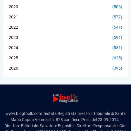
2020
(506)
2021
(577)
2022
(541)
2023
(591)
2024
(581)
2025
(625)
2026
(396)
www.blogfoolk.com Testata Registrata presso il Tribunale di Santa
Maria Capua Vetere al n. 828 con Decr. Pres. del 23.09.2014 -
Direttore Editoriale: Salvatore Esposito - Direttore Responsabile: Ciro