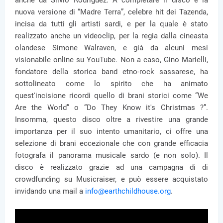
anche da Silvio Rodriguez. A completare il disco è la
nuova versione di “Madre Terra”, celebre hit dei Tazenda,
incisa da tutti gli artisti sardi, e per la quale è stato
realizzato anche un videoclip, per la regia dalla cineasta
olandese Simone Walraven, e già da alcuni mesi
visionabile online su YouTube. Non a caso, Gino Marielli,
fondatore della storica band etno-rock sassarese, ha
sottolineato come lo spirito che ha animato
quest'incisione ricordi quello di brani storici come “We
Are the World” o “Do They Know it's Christmas ?”.
Insomma, questo disco oltre a rivestire una grande
importanza per il suo intento umanitario, ci offre una
selezione di brani eccezionale che con grande efficacia
fotografa il panorama musicale sardo (e non solo). Il
disco è realizzato grazie ad una campagna di di
crowdfunding su Musicraiser, e può essere acquistato
invidando una mail a
info@earthchildhouse.org
.