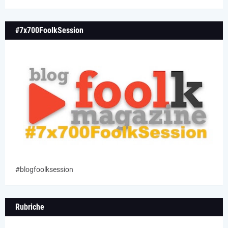
#7x700FoolkSession
#blogfoolksession
Rubriche