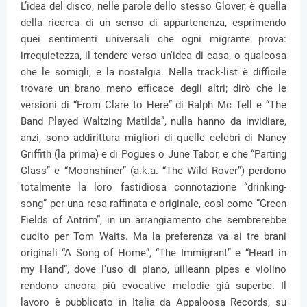
L’idea del disco, nelle parole dello stesso Glover, è quella
della ricerca di un senso di appartenenza, esprimendo
quei sentimenti universali che ogni migrante prova:
irrequietezza, il tendere verso un'idea di casa, o qualcosa
che le somigli, e la nostalgia. Nella track-list è difficile
trovare un brano meno efficace degli altri; dirò che le
versioni di “From Clare to Here” di Ralph Mc Tell e “The
Band Played Waltzing Matilda”, nulla hanno da invidiare,
anzi, sono addirittura migliori di quelle celebri di Nancy
Griffith (la prima) e di Pogues o June Tabor, e che “Parting
Glass” e “Moonshiner” (a.k.a. “The Wild Rover”) perdono
totalmente la loro fastidiosa connotazione “drinking-
song” per una resa raffinata e originale, così come “Green
Fields of Antrim”, in un arrangiamento che sembrerebbe
cucito per Tom Waits. Ma la preferenza va ai tre brani
originali “A Song of Home”, “The Immigrant” e “Heart in
my Hand”, dove l'uso di piano, uilleann pipes e violino
rendono ancora più evocative melodie già superbe. Il
lavoro è pubblicato in Italia da Appaloosa Records, su