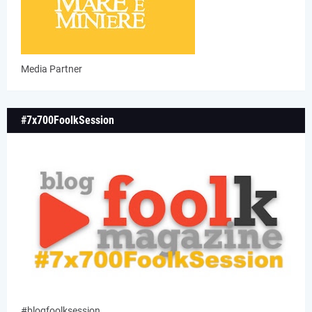
Media Partner
#7x700FoolkSession
#blogfoolksession