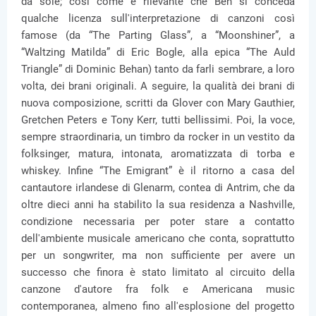
da sole; così come è rilevante che Ben si conceda
qualche licenza sull'interpretazione di canzoni così
famose (da “The Parting Glass”, a “Moonshiner”, a
“Waltzing Matilda” di Eric Bogle, alla epica “The Auld
Triangle” di Dominic Behan) tanto da farli sembrare, a loro
volta, dei brani originali. A seguire, la qualità dei brani di
nuova composizione, scritti da Glover con Mary Gauthier,
Gretchen Peters e Tony Kerr, tutti bellissimi. Poi, la voce,
sempre straordinaria, un timbro da rocker in un vestito da
folksinger, matura, intonata, aromatizzata di torba e
whiskey. Infine “The Emigrant” è il ritorno a casa del
cantautore irlandese di Glenarm, contea di Antrim, che da
oltre dieci anni ha stabilito la sua residenza a Nashville,
condizione necessaria per poter stare a contatto
dell'ambiente musicale americano che conta, soprattutto
per un songwriter, ma non sufficiente per avere un
successo che finora è stato limitato al circuito della
canzone d'autore fra folk e Americana music
contemporanea, almeno fino all'esplosione del progetto