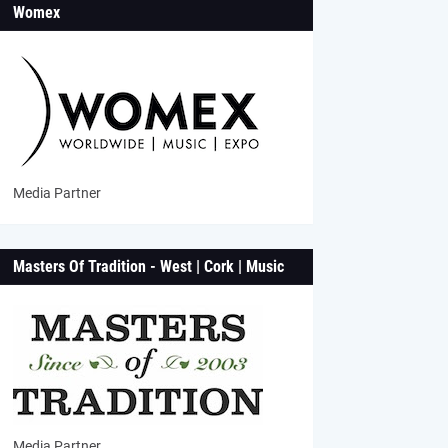
Womex
Media Partner
Masters Of Tradition - West | Cork | Music
Media Partner