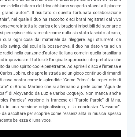
 voce e della chitarra elettrica abbiamo scoperto stavolta il piacere
 grandi autori”. Il risultato di questa fortunata collaborazione
thia”, nel quale il duo ha raccolto dieci brani registrati dal vivo
servare intatta la carica e le vibrazioni irripetibili del suonare e
 si percepisce chiaramente come nulla sia stato lasciato al caso,
 cura ogni cosa dal materiale da rileggere, agli strumenti da
z allo swing, dal soul alla bossa-nova, il duo ha dato vita ad un
 radici nella canzone d’autore italiana come in quella brasiliana
 impreziosire il tutto c’è l’originale approccio interpretativo che
 da uno spirito cool e penetrante. Ad aprire il disco è l’intensa e
 Carlos Jobim, che apre la strada ad un gioco continuo di rimandi
e di casa nostra come le splendide “Come Prima” dal repertorio di
state” di Bruno Martino che si alternano a perle come “Água de
rdoar” di Alcyvando da Luz e Carlos Coqueijo. Non manca anche
les Paroles” versione in francese di “Parole Parole” di Mina,
ta in una versione originalissima, e la conclusiva “Nessuno”.
 da ascoltare per scoprire come l’essenzialità in musica spesso
uadente bellezza di una voce.