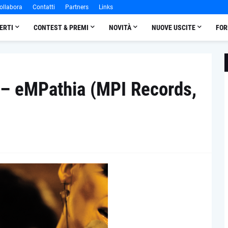
ollabora
Contatti
Partners
Links
ERTI
CONTEST & PREMI
NOVITÀ
NUOVE USCITE
FOR
– eMPathia (MPI Records,