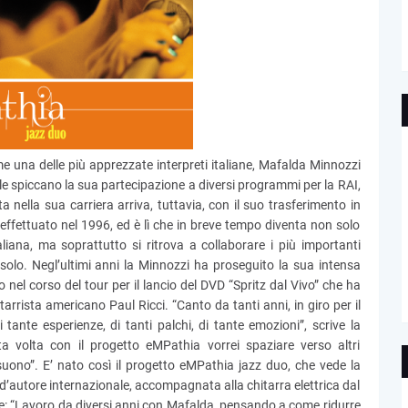
e una delle più apprezzate interpreti italiane, Mafalda Minnozzi
le spiccano la sua partecipazione a diversi programmi per la RAI,
nella sua carriera arriva, tuttavia, con il suo trasferimento in
effettuato nel 1996, ed è lì che in breve tempo diventa non solo
aliana, ma soprattutto si ritrova a collaborare i più importanti
solo. Negl’ultimi anni la Minnozzi ha proseguito la sua intensa
rio nel corso del tour per il lancio del DVD “Spritz dal Vivo” che ha
itarrista americano Paul Ricci. “Canto da tanti anni, in giro per il
ante esperienze, di tanti palchi, di tante emozioni”, scrive la
a volta con il progetto eMPathia vorrei spaziare verso altri
 suono”. E’ nato così il progetto eMPathia jazz duo, che vede la
 d’autore internazionale, accompagnata alla chitarra elettrica dal
ive: “Lavoro da diversi anni con Mafalda, pensando a come ridurre