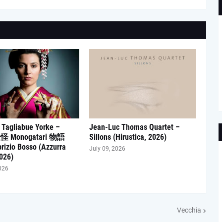
 Tagliabue Yorke –
Jean-Luc Thomas Quartet –
妖怪 Monogatari 物語
Sillons (Hirustica, 2026)
brizio Bosso (Azzurra
July 09, 2026
026)
026
Vecchia