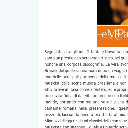
Segnalatasi tra gli anni Ottanta e Novanta com
vanta un prestigioso percorso artistico, nel qua
nonché una corposa discografia. La vera svolta 
Brasile, del quale si innamora dopo un viaggio 
una delle principali portavoce della musica it
musicisti della scena musica brasiliana e non 
attività live in Italia come all’estero, ed è prop
preso vita l’idea di dar vita ad un duo con il ch
mondo, portando con me una valigia piena di t
cantante romana nella presentazione, “quest
orizzonti, lasciando ancora più libertà al mio
Minnozzi rileggere alcuni classici della canzone
musicista statunitense, il quale a riguardo scr