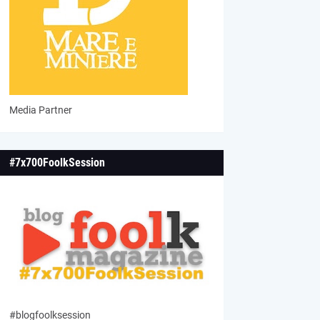
Media Partner
#7x700FoolkSession
#blogfoolksession