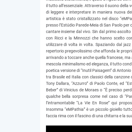
il tutto all’essenziale. Attraverso il suono della
di leggere e interpretare in maniera nuova dei
artistica è stato cristallizzato nel disco “eMPa
presso l’Estúdio Parede-Meia di San Paolo per con
cantare insieme dal vivo. Sin dal primo ascolto
con Ricci e la Minnozzi che hanno scelto con
utilizzare di volta in volta. Spaziando dal jaz
repertorio pregevolissimo che affonda le proprie
arrivando a toccare anche quella francese, ma ad
mescola minimalismo ed eleganza, il tutto condito
poetica versione di “Inutil Paisagem” di Antonio
tra Brasile ed Italia con classici della canzon
Tony Dallara, “Azzurro” di Paolo Conte, ed “E
Beber” di Vinicius de Moraes o “È preciso pe
qualche bella sorpresa come nel caso di “Paro
l’intramontabile “La Vie En Rose” qui propos
Insomma “eMPathia” è un piccolo gioiello tutto
faccia rima con il fascino di una chitarra e la s