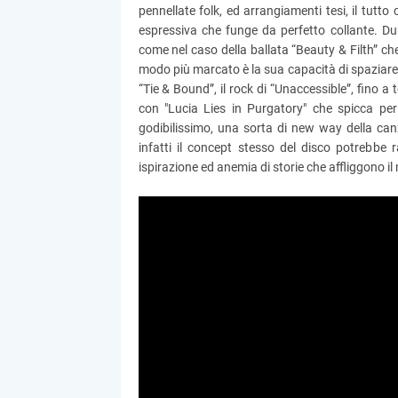
pennellate folk, ed arrangiamenti tesi, il tutto
espressiva che funge da perfetto collante. Du
come nel caso della ballata “Beauty & Filth” che 
modo più marcato è la sua capacità di spaziare
“Tie & Bound”, il rock di “Unaccessible”, fino a to
con "Lucia Lies in Purgatory" che spicca per 
godibilissimo, una sorta di new way della can
infatti il concept stesso del disco potrebbe 
ispirazione ed anemia di storie che affliggono il