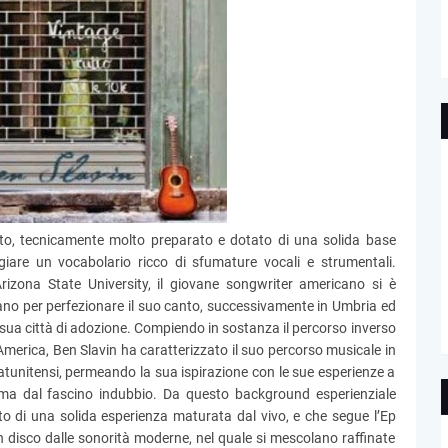
nto, tecnicamente molto preparato e dotato di una solida base
iare un vocabolario ricco di sfumature vocali e strumentali.
Arizona State University, il giovane songwriter americano si è
lano per perfezionare il suo canto, successivamente in Umbria ed
a sua città di adozione. Compiendo in sostanza il percorso inverso
l’America, Ben Slavin ha caratterizzato il suo percorso musicale in
tatunitensi, permeando la sua ispirazione con le sue esperienze a
i ma dal fascino indubbio. Da questo background esperienziale
tto di una solida esperienza maturata dal vivo, e che segue l’Ep
n disco dalle sonorità moderne, nel quale si mescolano raffinate