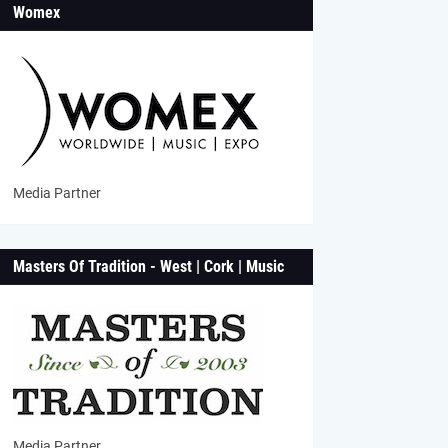
Womex
Media Partner
Masters Of Tradition - West | Cork | Music
Media Partner