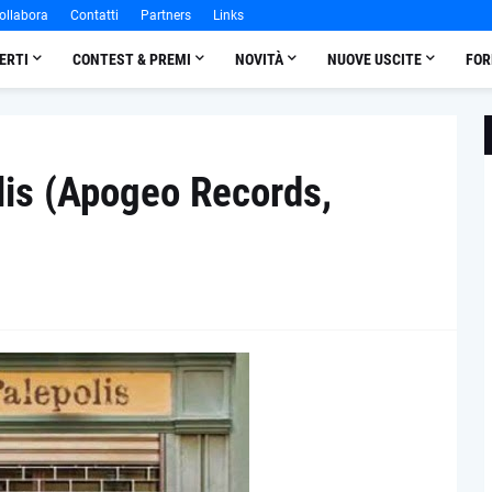
ollabora
Contatti
Partners
Links
ERTI
CONTEST & PREMI
NOVITÀ
NUOVE USCITE
FOR
lis (Apogeo Records,