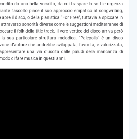
 condito da una bella vocalità, da cui traspare la sottile urgenza
rante l’ascolto piace il suo approccio empatico al songwriting,
apre il disco, o della pianistica “For Free”, tuttavia a spiccare in
 attraverso sonorità diverse come le suggestioni mediterranee di
ccare il folk della title track. Il vero vertice del disco arriva però
la sua particolare struttura melodica. “Palepolis” è un disco
zone d’autore che andrebbe sviluppata, favorita, e valorizzata,
rappresentare una via d’uscita dalle paludi della mancanza di
 modo di fare musica in questi anni.