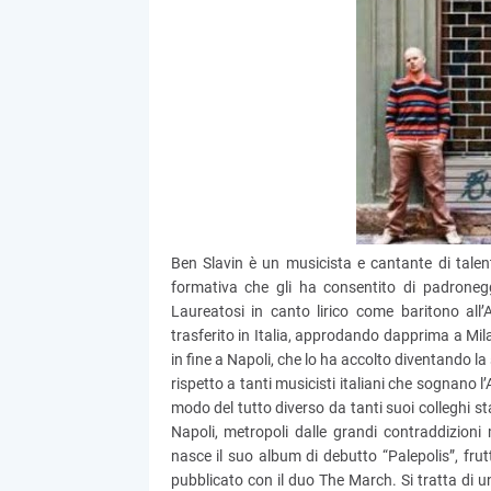
Ben Slavin è un musicista e cantante di tale
formativa che gli ha consentito di padronegg
Laureatosi in canto lirico come baritono all’
trasferito in Italia, approdando dapprima a Mi
in fine a Napoli, che lo ha accolto diventando l
rispetto a tanti musicisti italiani che sognano 
modo del tutto diverso da tanti suoi colleghi s
Napoli, metropoli dalle grandi contraddizion
nasce il suo album di debutto “Palepolis”, fru
pubblicato con il duo The March. Si tratta di u