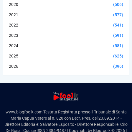
2020
(506)
2021
(577)
2022
(541)
2023
(591)
2024
(581)
2025
(625)
2026
(396)
www.blogfoolk.com Testata Registrata presso il Tribunale di Santa
Maria Capua Vetere al n. 828 con Decr. Pres. del 23.09.2014 -
Direttore Editoriale: Salvatore Esposito - Direttore Responsabile: Ciro
De Rosa | Codice ISSN 2384-9487 | Copyright by Blogfoolk © 2026 |