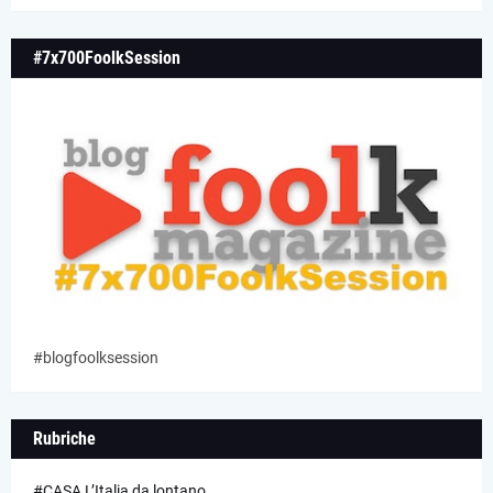
#7x700FoolkSession
#blogfoolksession
Rubriche
#CASA L’Italia da lontano