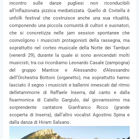
incontro sulle danze pugliesi non riconducibili
all’inflazionata pizzica mediatizzata. Quello di Civitella è
unfolk festival che costruisce anche una sua ritualità,
componendo una piccola comunità di cultori e suonatori,
che si concretizza nelle jam session spontanee che
coinvolgono i musicisti protagonisti della rassegna, ma
soprattutto nel corteo musicale della Notte dei Tamburi
(venerdì 29), durante la quale si sono avvicendati molti
musicisti, tra cui ricordiamo Leonardo Casale (zampogna)
del gruppo Mantice e Alessandro d’Alessandro
dell’Orchestra Bottoni (organetto), ma soprattutto hanno
lasciato il segno i musicisti e ballerini innescati dal ritmo
delletammorre di Raffaele Inserra, dal canto e dalla
fisarmonica di Catello Gargiulo, dal giovanissimo ma
sorprendente cantatore Gianfranco Ricco (grande
scoperta di Inserra), dall’altro vocalist Agostino Spina e
dalla danza di Hiram Salsano.