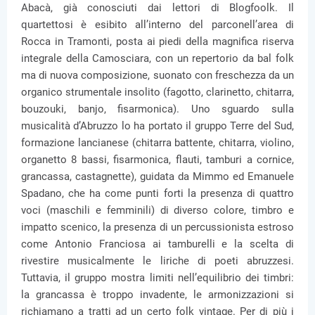
Abacà, già conosciuti dai lettori di Blogfoolk. Il
quartettosi è esibito all’interno del parconell’area di
Rocca in Tramonti, posta ai piedi della magnifica riserva
integrale della Camosciara, con un repertorio da bal folk
ma di nuova composizione, suonato con freschezza da un
organico strumentale insolito (fagotto, clarinetto, chitarra,
bouzouki, banjo, fisarmonica). Uno sguardo sulla
musicalità d’Abruzzo lo ha portato il gruppo Terre del Sud,
formazione lancianese (chitarra battente, chitarra, violino,
organetto 8 bassi, fisarmonica, flauti, tamburi a cornice,
grancassa, castagnette), guidata da Mimmo ed Emanuele
Spadano, che ha come punti forti la presenza di quattro
voci (maschili e femminili) di diverso colore, timbro e
impatto scenico, la presenza di un percussionista estroso
come Antonio Franciosa ai tamburelli e la scelta di
rivestire musicalmente le liriche di poeti abruzzesi.
Tuttavia, il gruppo mostra limiti nell’equilibrio dei timbri:
la grancassa è troppo invadente, le armonizzazioni si
richiamano a tratti ad un certo folk vintage. Per di più i