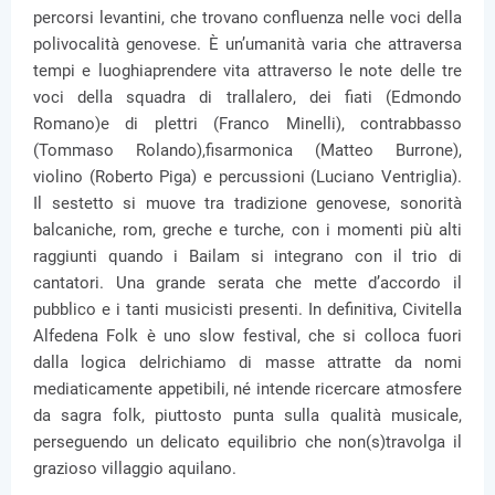
percorsi levantini, che trovano confluenza nelle voci della
polivocalità genovese. È un’umanità varia che attraversa
tempi e luoghiaprendere vita attraverso le note delle tre
voci della squadra di trallalero, dei fiati (Edmondo
Romano)e di plettri (Franco Minelli), contrabbasso
(Tommaso Rolando),fisarmonica (Matteo Burrone),
violino (Roberto Piga) e percussioni (Luciano Ventriglia).
Il sestetto si muove tra tradizione genovese, sonorità
balcaniche, rom, greche e turche, con i momenti più alti
raggiunti quando i Bailam si integrano con il trio di
cantatori. Una grande serata che mette d’accordo il
pubblico e i tanti musicisti presenti. In definitiva, Civitella
Alfedena Folk è uno slow festival, che si colloca fuori
dalla logica delrichiamo di masse attratte da nomi
mediaticamente appetibili, né intende ricercare atmosfere
da sagra folk, piuttosto punta sulla qualità musicale,
perseguendo un delicato equilibrio che non(s)travolga il
grazioso villaggio aquilano.