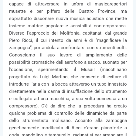
capace di attraversare in un’ora di musicarepertori
musette e per piffero delle Quattro Province, ma
soprattutto disuonare nuova musica acustica che mette
insieme matrice popolare e sensibilità contemporanea.
Diverso l’approccio dei Molifonia, capitanati dal grande
Piero Ricci, il cui intento da anni è di “magnificare la
zampogna”, portandola a confrontarsi con strumenti colti.
Conosciamo il suo lavoro di ampliamento delle
possibilità cromatiche dell’aerofono a sacco, suonato per
l’occasione, sperimentando il Musair (macchinario
progettato da Luigi Martino, che consente di evitare di
introdurre l’aria con la bocca attraverso un tubo innestato
direttamente nella canna di insufflazione dello strumento
e collegato ad una macchina, a sua volta connessa a un
compressore). C’è da dire che la procedura ha creato
qualche problema di controllo delle dinamiche da parte
dello strumentista molisano. Accanto alla zampogna
geneticamente modificata di Ricci c’erano pianoforte a
coda, mandolino e tamburello, radunatisi per arrangiare il