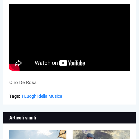
Ciro De Rosa
Tags:
I Luoghi della Musica
Articoli simili