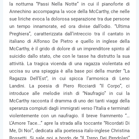
la notturna “Passi Nella Notte” in cui il pianoforte di
Annechino accompagna la voce della McCarthy, che nelle
sue liriche evoca la dolorosa separazione tra due persone
un tempo innamorate, ed ora divise dall’odio. “Ultima
Preghiera”, caratterizzata dall’intreccio tra il cantato in
italiano di Alfonso De Pietro e quello in inglese della
McCarthy, è il grido di dolore di un imprenditore spinto al
suicidio dallo stato, che con le tasse ha distrutto la sua
attività. La tragica vicenda di una ragazza violentata ed
uccisa su una spiaggia è alla base poi della murder “La
Ragazza Dell’Est”, in cui spicca l’armonica di Leno
Landini. La poesia di Piero Ricciardi “Il Corpo”, ci
introduce alle melodie irish di “Naufragio” in cui la
McCarthy racconta il dramma di uno dei tanti viaggi della
speranza compiuti dagli immigrati verso l’Italia e terminati
violentemente con un naufragio. Il breve frammento “…
L’Amore Tace...” apre la strada alla toccante “Ricordati Di
Me, Di Noi”, dedicata alla poetessa italo-inglese Christina
Rossetti. Si sale poi a bordo de “Il Treno Dei Pendolari”