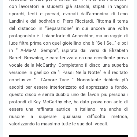
con lavoratori e studenti già stanchi, stipati in vagoni
sporchi, lenti e precari, evocati dall’armonica di Leno
Landini e dal bodhrán di Piero Ricciardi. Ritorna il tema
del distacco in “Separazione” in cui ancora una volta
protagonista è il pianoforte di Annechino, ma un raggio di
luce filtra prima con quel gioiellino che è “Se I Se…” e poi
in “ A-Ma-Mi Sempre”, ispirata dai versi di Elizabeth
Barrett-Browning, e caratterizzata da una eccellente prova
vocale della McCarthy. Completano il disco una superba
versione in gaelico de “I Passi Nella Notte” e il recitato
conclusivo “… L’Amore Tace…”. Nonostante richieda più
ascolti per essere interiorizzato ed apprezzato a fondo,
questo disco è senza dubbio uno dei lavori più personali
profondi di Kay McCarthy che, ha dato prova non solo di
essere una raffinata autrice in italiano, ma anche di
riuscire a superare qualsiasi difficoltà metrica,
valorizzando la massimo tutte le sue doti vocali.