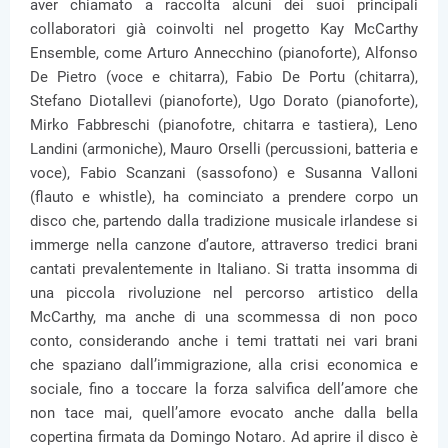
aver chiamato a raccolta alcuni dei suoi principali
collaboratori già coinvolti nel progetto Kay McCarthy
Ensemble, come Arturo Annecchino (pianoforte), Alfonso
De Pietro (voce e chitarra), Fabio De Portu (chitarra),
Stefano Diotallevi (pianoforte), Ugo Dorato (pianoforte),
Mirko Fabbreschi (pianofotre, chitarra e tastiera), Leno
Landini (armoniche), Mauro Orselli (percussioni, batteria e
voce), Fabio Scanzani (sassofono) e Susanna Valloni
(flauto e whistle), ha cominciato a prendere corpo un
disco che, partendo dalla tradizione musicale irlandese si
immerge nella canzone d’autore, attraverso tredici brani
cantati prevalentemente in Italiano. Si tratta insomma di
una piccola rivoluzione nel percorso artistico della
McCarthy, ma anche di una scommessa di non poco
conto, considerando anche i temi trattati nei vari brani
che spaziano dall’immigrazione, alla crisi economica e
sociale, fino a toccare la forza salvifica dell’amore che
non tace mai, quell’amore evocato anche dalla bella
copertina firmata da Domingo Notaro. Ad aprire il disco è